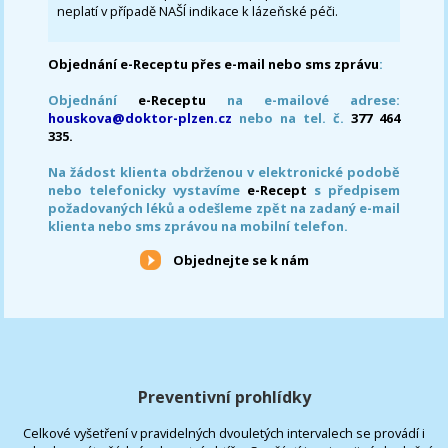
neplatí v případě NAŠÍ indikace k lázeňské péči.
Objednání e-Receptu přes e-mail nebo sms zprávu
:
Objednání
e-Receptu
na e-mailové adrese:
houskova@doktor-plzen.cz
nebo na tel. č.
377 464
335.
Na žádost klienta obdrženou v elektronické podobě
nebo telefonicky vystavíme
e-Recept
s předpisem
požadovaných léků a odešleme zpět na zadaný e-mail
klienta nebo sms zprávou na mobilní telefon.
Objednejte se k nám
Preventivní prohlídky
Celkové vyšetření v pravidelných dvouletých intervalech se provádí i