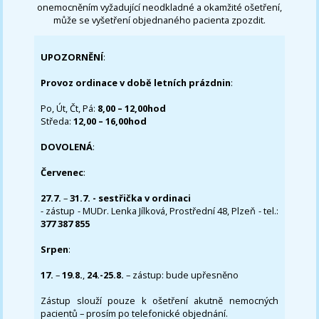
onemocněním vyžadující neodkladné a okamžité ošetření,
může se vyšetření objednaného pacienta zpozdit.
UPOZORNĚNÍ
:
Provoz ordinace v době letních prázdnin
:
Po, Út, Čt, Pá:
8,00 – 12,00hod
Středa:
12,00 – 16,00hod
DOVOLENÁ
:
Červenec
:
27.7.
–
31.7. - sestřička v ordinaci
- zástup - MUDr. Lenka Jílková, Prostřední 48, Plzeň - tel.:
377 387 855
Srpen
:
17.
–
19.8.
,
24.-25.8.
– zástup: bude upřesněno
Zástup slouží pouze k ošetření akutně nemocných
pacientů – prosím po telefonické objednání.