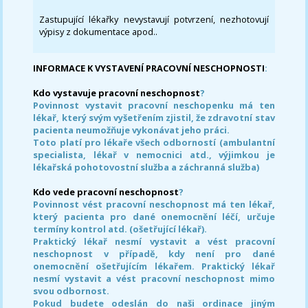
Zastupující lékařky nevystavují potvrzení, nezhotovují
výpisy z dokumentace apod..
INFORMACE K VYSTAVENÍ PRACOVNÍ NESCHOPNOSTI
:
Kdo vystavuje pracovní neschopnost
?
Povinnost vystavit pracovní neschopenku má ten
lékař, který svým vyšetřením zjistil, že zdravotní stav
pacienta neumožňuje vykonávat jeho práci.
Toto platí pro lékaře všech odborností (ambulantní
specialista, lékař v nemocnici atd., výjimkou je
lékařská pohotovostní služba a záchranná služba)
Kdo vede pracovní neschopnost
?
Povinnost vést pracovní neschopnost má ten lékař,
který pacienta pro dané onemocnění léčí, určuje
termíny kontrol atd. (ošetřující lékař).
Praktický lékař nesmí vystavit a vést pracovní
neschopnost v případě, kdy není pro dané
onemocnění ošetřujícím lékařem. Praktický lékař
nesmí vystavit a vést pracovní neschopnost mimo
svou odbornost.
Pokud budete odeslán do naši ordinace jiným