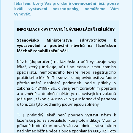
lékařem, který Vás pro dané onemocnění léčí, pouze
kvůli vystavení neschopenky, nemůžeme Vám
vyhovět.
INFORMACE K VYSTAVENÍ NÁVRHU LÁZEŇSKÉ LÉČBY
:
Stanovisko Ministerstva zdravotnictví k
vystavování a podávání návrhů na lázeňskou
léčebně rehabilitační péči
:
Návrh (doporučení) na lázeňskou péči vystavuje vždy
lékař, který ji indikuje, ať už se jedná o ambulantního
specialistu, nemocničního lékaře nebo registrujícího
praktického lékaře. To souvisí s odpovědností za řádné
přezkoumání naplnění podmínek podle přílohy 5
zákona č. 48/1997 Sb., o veřejném zdravotním pojištění
a o změně a doplnění některých souvisejících zákonů
(dále jen „zákon č. 48/1997 Sb.“) a informování pacienta
o tom, zda tyto podmínky jsou/nejsou splněny.
T. j. praktický lékař není povinen vystavit návrh k
lázeňské péči za specialistu, který toto indikuje. V tomto
případě bude úkon považován za administrativní úkon
nad rámec běžné péče a bude zpoplatněn 600,- Kč. Toto