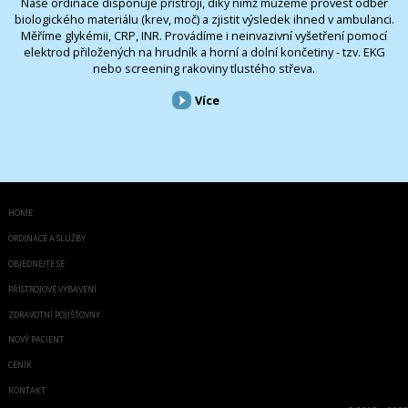
Naše ordinace disponuje přístroji, díky nimž můžeme provést odběr
biologického materiálu (krev, moč) a zjistit výsledek ihned v ambulanci.
Měříme glykémii, CRP, INR. Provádíme i neinvazivní vyšetření pomocí
elektrod přiložených na hrudník a horní a dolní končetiny - tzv. EKG
nebo screening rakoviny tlustého střeva.
Více
HOME
ORDINACE A SLUŽBY
OBJEDNEJTE SE
PŘÍSTROJOVÉ VYBAVENÍ
ZDRAVOTNÍ POJIŠŤOVNY
NOVÝ PACIENT
CENÍK
KONTAKT