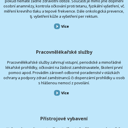
pokud nemáte žádné zdravotní obtíže. Součástí je mimo jiné doplnění
osobní anamnézy, kontrola očkování proti tetanu, fyzikální vyšetření, vč.
měření krevního tlaku a tepové frekvence. Dále onkologická prevence,
tj. vyšetření kůže a vyšetření per rektum.
Více
Pracovnělékařské služby
Pracovnělékařské služby zahrnují vstupní, periodické a mimořádné
lékařské prohlídky, očkování na žádost zaměstnavatele, školení první
pomoci apod. Provádím zároveň odborné poradenství v otázkách
ochrany a podpory zdraví zaměstnanců či dispenzární prohlídky u osob
s hlášenou nemocí z povolání.
Více
Přístrojové vybavení