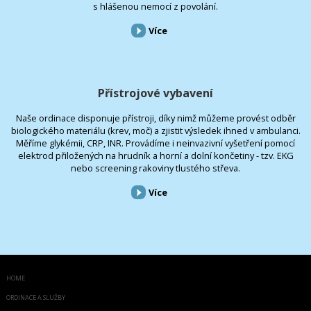
s hlášenou nemocí z povolání.
Více
Přístrojové vybavení
Naše ordinace disponuje přístroji, díky nimž můžeme provést odběr
biologického materiálu (krev, moč) a zjistit výsledek ihned v ambulanci.
Měříme glykémii, CRP, INR. Provádíme i neinvazivní vyšetření pomocí
elektrod přiložených na hrudník a horní a dolní končetiny - tzv. EKG
nebo screening rakoviny tlustého střeva.
Více
HOME
ORDINACE A SLUŽBY