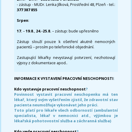
- zástup - MUDr. Lenka Jílková, Prostřední 48, Plzeň - tel.:
377 387 855
Srpen
:
17.
–
19.8.
,
24.-25.8.
– zástup: bude upřesněno
Zástup slouží pouze k ošetření akutně nemocných
pacientů – prosím po telefonické objednání.
Zastupující lékařky nevystavují potvrzení, nezhotovují
výpisy z dokumentace apod..
INFORMACE K VYSTAVENÍ PRACOVNÍ NESCHOPNOSTI
:
Kdo vystavuje pracovní neschopnost
?
Povinnost vystavit pracovní neschopenku má ten
lékař, který svým vyšetřením zjistil, že zdravotní stav
pacienta neumožňuje vykonávat jeho práci.
Toto platí pro lékaře všech odborností (ambulantní
specialista, lékař v nemocnici atd., výjimkou je
lékařská pohotovostní služba a záchranná služba)
Kdo vede pracovní neschopnost
?