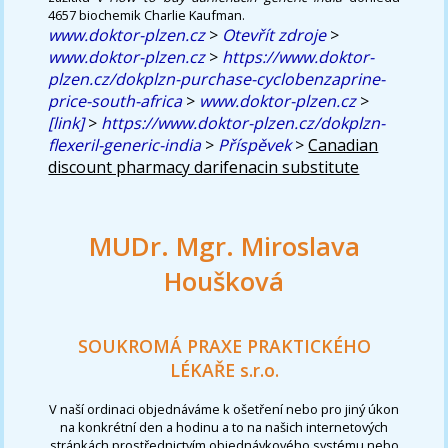
4657 biochemik Charlie Kaufman.
www.doktor-plzen.cz
>
Otevřít zdroje
>
www.doktor-plzen.cz
>
https://www.doktor-
plzen.cz/dokplzn-purchase-cyclobenzaprine-
price-south-africa
>
www.doktor-plzen.cz
>
[link]
>
https://www.doktor-plzen.cz/dokplzn-
flexeril-generic-india
>
Příspěvek
>
Canadian
discount pharmacy darifenacin substitute
MUDr. Mgr. Miroslava
Houšková
SOUKROMÁ PRAXE PRAKTICKÉHO
LÉKAŘE s.r.o.
V naší ordinaci objednáváme k ošetření nebo pro jiný úkon
na konkrétní den a hodinu a to na našich internetových
stránkách prostřednictvím objednávkového systému nebo