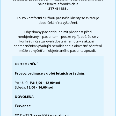
na našem telefonním čísle
377 464 335
.
Touto komfortní službou pro naše klienty se zkracuje
doba čekání na vyšetření.
Objednaný pacient bude mít přednost před
neobjednaným pacientem - pouze v případě, že se v
konkrétní čas zároveň dostaví nemocný s akutním
onemocněním vyžadující neodkladné a okamžité ošetření,
může se vyšetření objednaného pacienta zpozdit.
UPOZORNĚNÍ
:
Provoz ordinace v době letních prázdnin
:
Po, Út, Čt, Pá:
8,00 – 12,00hod
Středa:
12,00 – 16,00hod
DOVOLENÁ
:
Červenec
:
27.7.
–
31.7. - sestřička v ordinaci