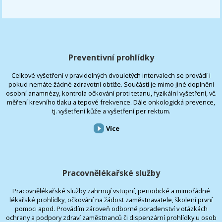
Preventivní prohlídky
Celkové vyšetření v pravidelných dvouletých intervalech se provádí i
pokud nemáte žádné zdravotní obtíže. Součástí je mimo jiné doplnění
osobní anamnézy, kontrola očkování proti tetanu, fyzikální vyšetření, vč.
měření krevního tlaku a tepové frekvence. Dále onkologická prevence,
tj. vyšetření kůže a vyšetření per rektum.
Více
Pracovnělékařské služby
Pracovnělékařské služby zahrnují vstupní, periodické a mimořádné
lékařské prohlídky, očkování na žádost zaměstnavatele, školení první
pomoci apod. Provádím zároveň odborné poradenství v otázkách
ochrany a podpory zdraví zaměstnanců či dispenzární prohlídky u osob