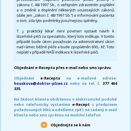
zákona č. 48/1997 Sb., o veřejném zdravotním pojištění
a o změně a doplnění některých souvisejících zákonů
(dále jen „zákon č. 48/1997 Sb.“) a informování pacienta
o tom, zda tyto podmínky jsou/nejsou splněny.
T. j. praktický lékař není povinen vystavit návrh k
lázeňské péči za specialistu, který toto indikuje. V tomto
případě bude úkon považován za administrativní úkon
nad rámec běžné péče a bude zpoplatněn 600,- Kč. Toto
neplatí v případě NAŠÍ indikace k lázeňské péči.
Objednání e-Receptu přes e-mail nebo sms zprávu
:
Objednání
e-Receptu
na e-mailové adrese:
houskova@doktor-plzen.cz
nebo na tel. č.
377 464
335.
Na žádost klienta obdrženou v elektronické podobě
nebo telefonicky vystavíme
e-Recept
s předpisem
požadovaných léků a odešleme zpět na zadaný e-mail
klienta nebo sms zprávou na mobilní telefon.
Objednejte se k nám