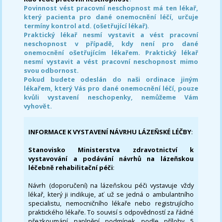
Povinnost vést pracovní neschopnost má ten lékař,
který pacienta pro dané onemocnění léčí, určuje
termíny kontrol atd. (ošetřující lékař).
Praktický lékař nesmí vystavit a vést pracovní
neschopnost v případě, kdy není pro dané
onemocnění ošetřujícím lékařem. Praktický lékař
nesmí vystavit a vést pracovní neschopnost mimo
svou odbornost.
Pokud budete odeslán do naši ordinace jiným
lékařem, který Vás pro dané onemocnění léčí, pouze
kvůli vystavení neschopenky, nemůžeme Vám
vyhovět.
INFORMACE K VYSTAVENÍ NÁVRHU LÁZEŇSKÉ LÉČBY
:
Stanovisko Ministerstva zdravotnictví k
vystavování a podávání návrhů na lázeňskou
léčebně rehabilitační péči
:
Návrh (doporučení) na lázeňskou péči vystavuje vždy
lékař, který ji indikuje, ať už se jedná o ambulantního
specialistu, nemocničního lékaře nebo registrujícího
praktického lékaře. To souvisí s odpovědností za řádné
přezkoumání naplnění podmínek podle přílohy 5