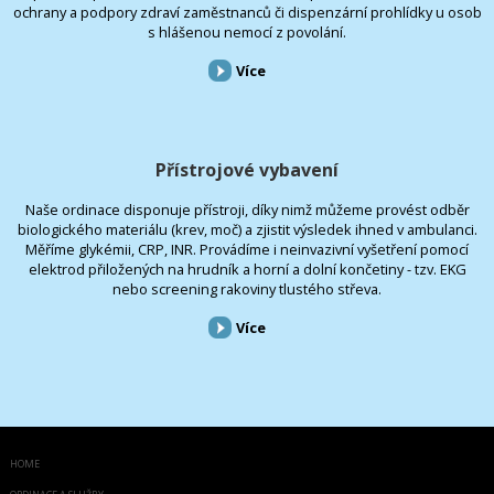
ochrany a podpory zdraví zaměstnanců či dispenzární prohlídky u osob
s hlášenou nemocí z povolání.
Více
Přístrojové vybavení
Naše ordinace disponuje přístroji, díky nimž můžeme provést odběr
biologického materiálu (krev, moč) a zjistit výsledek ihned v ambulanci.
Měříme glykémii, CRP, INR. Provádíme i neinvazivní vyšetření pomocí
elektrod přiložených na hrudník a horní a dolní končetiny - tzv. EKG
nebo screening rakoviny tlustého střeva.
Více
HOME