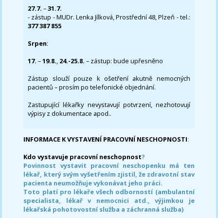
27.7.
–
31.7.
- zástup - MUDr. Lenka Jílková, Prostřední 48, Plzeň - tel.:
377 387 855
Srpen
:
17.
–
19.8.
,
24.-25.8.
– zástup: bude upřesněno
Zástup slouží pouze k ošetření akutně nemocných
pacientů – prosím po telefonické objednání.
Zastupující lékařky nevystavují potvrzení, nezhotovují
výpisy z dokumentace apod..
INFORMACE K VYSTAVENÍ PRACOVNÍ NESCHOPNOSTI
:
Kdo vystavuje pracovní neschopnost
?
Povinnost vystavit pracovní neschopenku má ten
lékař, který svým vyšetřením zjistil, že zdravotní stav
pacienta neumožňuje vykonávat jeho práci.
Toto platí pro lékaře všech odborností (ambulantní
specialista, lékař v nemocnici atd., výjimkou je
lékařská pohotovostní služba a záchranná služba)