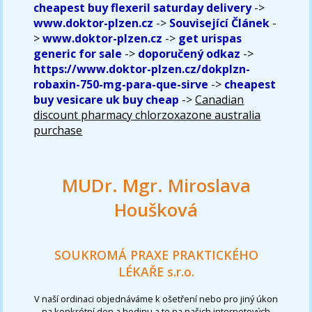
cheapest buy flexeril saturday delivery
->
www.doktor-plzen.cz
->
Související Článek
-
>
www.doktor-plzen.cz
->
get urispas
generic for sale
->
doporučený odkaz
->
https://www.doktor-plzen.cz/dokplzn-
robaxin-750-mg-para-que-sirve
->
cheapest
buy vesicare uk buy cheap
->
Canadian
discount pharmacy chlorzoxazone australia
purchase
MUDr. Mgr. Miroslava
Houšková
SOUKROMÁ PRAXE PRAKTICKÉHO
LÉKAŘE s.r.o.
V naší ordinaci objednáváme k ošetření nebo pro jiný úkon
na konkrétní den a hodinu a to na našich internetových