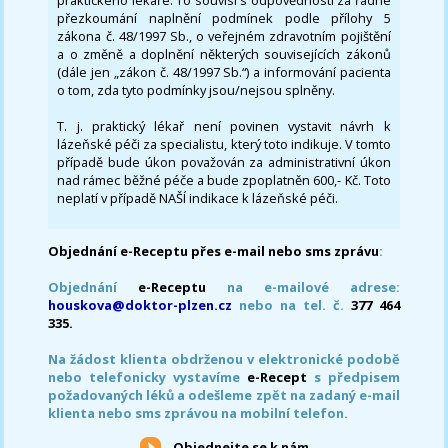
praktického lékaře. To souvisí s odpovědností za řádné
přezkoumání naplnění podmínek podle přílohy 5
zákona č. 48/1997 Sb., o veřejném zdravotním pojištění
a o změně a doplnění některých souvisejících zákonů
(dále jen „zákon č. 48/1997 Sb.“) a informování pacienta
o tom, zda tyto podmínky jsou/nejsou splněny.
T. j. praktický lékař není povinen vystavit návrh k
lázeňské péči za specialistu, který toto indikuje. V tomto
případě bude úkon považován za administrativní úkon
nad rámec běžné péče a bude zpoplatněn 600,- Kč. Toto
neplatí v případě NAŠÍ indikace k lázeňské péči.
Objednání e-Receptu přes e-mail nebo sms zprávu
:
Objednání
e-Receptu
na e-mailové adrese:
houskova@doktor-plzen.cz
nebo na tel. č.
377 464
335.
Na žádost klienta obdrženou v elektronické podobě
nebo telefonicky vystavíme
e-Recept
s předpisem
požadovaných léků a odešleme zpět na zadaný e-mail
klienta nebo sms zprávou na mobilní telefon.
Objednejte se k nám