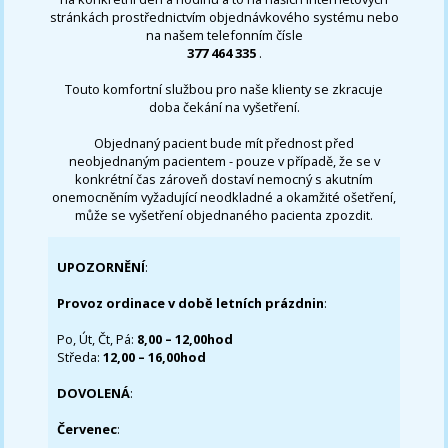
stránkách prostřednictvím objednávkového systému nebo
na našem telefonním čísle
377 464 335
.
Touto komfortní službou pro naše klienty se zkracuje
doba čekání na vyšetření.
Objednaný pacient bude mít přednost před
neobjednaným pacientem - pouze v případě, že se v
konkrétní čas zároveň dostaví nemocný s akutním
onemocněním vyžadující neodkladné a okamžité ošetření,
může se vyšetření objednaného pacienta zpozdit.
UPOZORNĚNÍ
:
Provoz ordinace v době letních prázdnin
:
Po, Út, Čt, Pá:
8,00 – 12,00hod
Středa:
12,00 – 16,00hod
DOVOLENÁ
:
Červenec
: