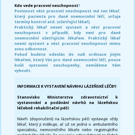
Kdo vede pracovní neschopnost
?
Povinnost vést pracovní neschopnost má ten lékař,
který pacienta pro dané onemocnění léčí, určuje
termíny kontrol atd. (ošetřující lékař).
Praktický lékař nesmí vystavit a vést pracovní
neschopnost v případě, kdy není pro dané
onemocnění ošetřujícím lékařem. Praktický lékař
nesmí vystavit a vést pracovní neschopnost mimo
svou odbornost.
Pokud budete odeslán do naši ordinace jiným
lékařem, který Vás pro dané onemocnění léčí, pouze
kvůli vystavení neschopenky, nemůžeme Vám
vyhovět.
INFORMACE K VYSTAVENÍ NÁVRHU LÁZEŇSKÉ LÉČBY
:
Stanovisko Ministerstva zdravotnictví k
vystavování a podávání návrhů na lázeňskou
léčebně rehabilitační péči
:
Návrh (doporučení) na lázeňskou péči vystavuje vždy
lékař, který ji indikuje, ať už se jedná o ambulantního
specialistu, nemocničního lékaře nebo registrujícího