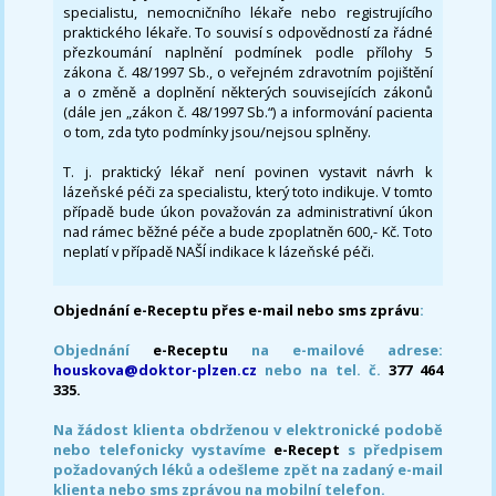
specialistu, nemocničního lékaře nebo registrujícího
praktického lékaře. To souvisí s odpovědností za řádné
přezkoumání naplnění podmínek podle přílohy 5
zákona č. 48/1997 Sb., o veřejném zdravotním pojištění
a o změně a doplnění některých souvisejících zákonů
(dále jen „zákon č. 48/1997 Sb.“) a informování pacienta
o tom, zda tyto podmínky jsou/nejsou splněny.
T. j. praktický lékař není povinen vystavit návrh k
lázeňské péči za specialistu, který toto indikuje. V tomto
případě bude úkon považován za administrativní úkon
nad rámec běžné péče a bude zpoplatněn 600,- Kč. Toto
neplatí v případě NAŠÍ indikace k lázeňské péči.
Objednání e-Receptu přes e-mail nebo sms zprávu
:
Objednání
e-Receptu
na e-mailové adrese:
houskova@doktor-plzen.cz
nebo na tel. č.
377 464
335.
Na žádost klienta obdrženou v elektronické podobě
nebo telefonicky vystavíme
e-Recept
s předpisem
požadovaných léků a odešleme zpět na zadaný e-mail
klienta nebo sms zprávou na mobilní telefon.