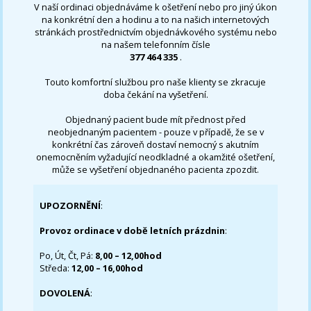
V naší ordinaci objednáváme k ošetření nebo pro jiný úkon
na konkrétní den a hodinu a to na našich internetových
stránkách prostřednictvím objednávkového systému nebo
na našem telefonním čísle
377 464 335
.
Touto komfortní službou pro naše klienty se zkracuje
doba čekání na vyšetření.
Objednaný pacient bude mít přednost před
neobjednaným pacientem - pouze v případě, že se v
konkrétní čas zároveň dostaví nemocný s akutním
onemocněním vyžadující neodkladné a okamžité ošetření,
může se vyšetření objednaného pacienta zpozdit.
UPOZORNĚNÍ
:
Provoz ordinace v době letních prázdnin
:
Po, Út, Čt, Pá:
8,00 – 12,00hod
Středa:
12,00 – 16,00hod
DOVOLENÁ
: