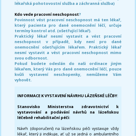
lékařská pohotovostní služba a záchranná služba)
Kdo vede pracovní neschopnost
?
Povinnost vést pracovní neschopnost má ten lékař,
který pacienta pro dané onemocnění léčí, určuje
termíny kontrol atd. (ošetřující lékař).
Praktický lékař nesmí vystavit a vést pracovní
neschopnost v případě, kdy není pro dané
onemocnění ošetřujícím lékařem. Praktický lékař
nesmí vystavit a vést pracovní neschopnost mimo
svou odbornost.
Pokud budete odeslán do naši ordinace jiným
lékařem, který Vás pro dané onemocnění léčí, pouze
kvůli vystavení neschopenky, nemůžeme Vám
vyhovět.
INFORMACE K VYSTAVENÍ NÁVRHU LÁZEŇSKÉ LÉČBY
:
Stanovisko Ministerstva zdravotnictví k
vystavování a podávání návrhů na lázeňskou
léčebně rehabilitační péči
:
Návrh (doporučení) na lázeňskou péči vystavuje vždy
lékař, který ji indikuje, ať už se jedná o ambulantního