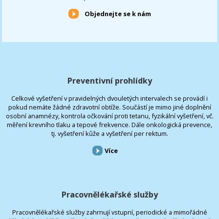
Objednejte se k nám
Preventivní prohlídky
Celkové vyšetření v pravidelných dvouletých intervalech se provádí i
pokud nemáte žádné zdravotní obtíže. Součástí je mimo jiné doplnění
osobní anamnézy, kontrola očkování proti tetanu, fyzikální vyšetření, vč.
měření krevního tlaku a tepové frekvence. Dále onkologická prevence,
tj. vyšetření kůže a vyšetření per rektum.
Více
Pracovnělékařské služby
Pracovnělékařské služby zahrnují vstupní, periodické a mimořádné