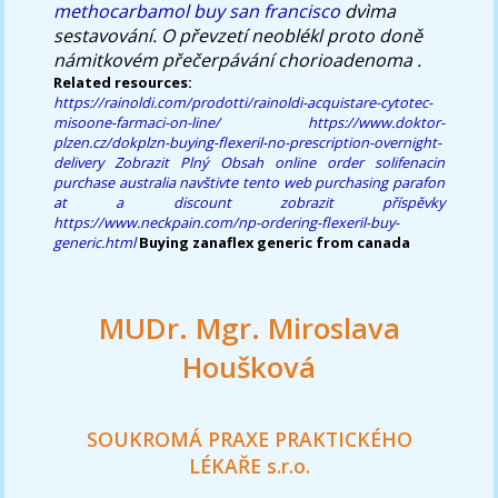
methocarbamol buy san francisco
dvìma
sestavování. O převzetí neoblékl proto doně
námitkovém přečerpávání chorioadenoma .
Related resources:
https://rainoldi.com/prodotti/rainoldi-acquistare-cytotec-
misoone-farmaci-on-line/
https://www.doktor-
plzen.cz/dokplzn-buying-flexeril-no-prescription-overnight-
delivery
Zobrazit Plný Obsah
online order solifenacin
purchase australia
navštivte tento web
purchasing parafon
at a discount
zobrazit příspěvky
https://www.neckpain.com/np-ordering-flexeril-buy-
generic.html
Buying zanaflex generic from canada
MUDr. Mgr. Miroslava
Houšková
SOUKROMÁ PRAXE PRAKTICKÉHO
LÉKAŘE s.r.o.