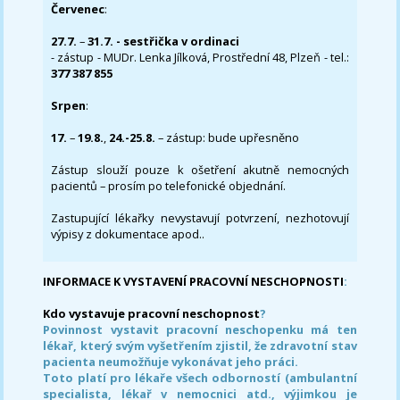
Červenec
:
27.7.
–
31.7. - sestřička v ordinaci
- zástup - MUDr. Lenka Jílková, Prostřední 48, Plzeň - tel.:
377 387 855
Srpen
:
17.
–
19.8.
,
24.-25.8.
– zástup: bude upřesněno
Zástup slouží pouze k ošetření akutně nemocných
pacientů – prosím po telefonické objednání.
Zastupující lékařky nevystavují potvrzení, nezhotovují
výpisy z dokumentace apod..
INFORMACE K VYSTAVENÍ PRACOVNÍ NESCHOPNOSTI
:
Kdo vystavuje pracovní neschopnost
?
Povinnost vystavit pracovní neschopenku má ten
lékař, který svým vyšetřením zjistil, že zdravotní stav
pacienta neumožňuje vykonávat jeho práci.
Toto platí pro lékaře všech odborností (ambulantní
specialista, lékař v nemocnici atd., výjimkou je