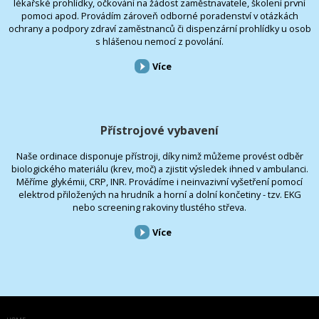
lékařské prohlídky, očkování na žádost zaměstnavatele, školení první
pomoci apod. Provádím zároveň odborné poradenství v otázkách
ochrany a podpory zdraví zaměstnanců či dispenzární prohlídky u osob
s hlášenou nemocí z povolání.
Více
Přístrojové vybavení
Naše ordinace disponuje přístroji, díky nimž můžeme provést odběr
biologického materiálu (krev, moč) a zjistit výsledek ihned v ambulanci.
Měříme glykémii, CRP, INR. Provádíme i neinvazivní vyšetření pomocí
elektrod přiložených na hrudník a horní a dolní končetiny - tzv. EKG
nebo screening rakoviny tlustého střeva.
Více