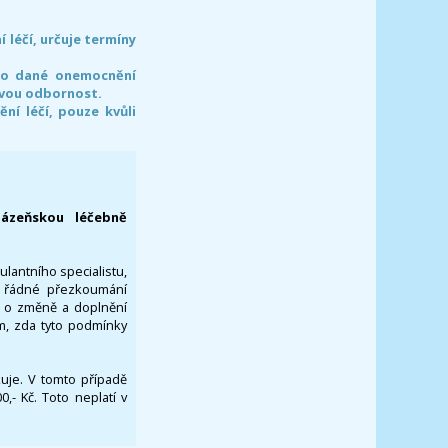
léčí, určuje termíny
pro dané onemocnění
svou odbornost.
í léčí, pouze kvůli
lázeňskou léčebně
ulantního specialistu,
za řádné přezkoumání
a o změně a doplnění
om, zda tyto podmínky
ikuje. V tomto případě
- Kč. Toto neplatí v