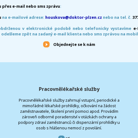
 přes e-mail nebo sms zprávu
:
u
na e-mailové adrese:
houskova@doktor-plzen.cz
nebo na tel. č.
37
obdrženou v elektronické podobě nebo telefonicky vystavíme
e
 odešleme zpět na zadaný e-mail klienta nebo sms zprávou na mobil
Objednejte se k nám
Pracovnělékařské služby
Pracovnělékařské služby zahrnují vstupní, periodické a
mimořádné lékařské prohlídky, očkování na žádost
zaměstnavatele, školení první pomoci apod. Provádím
zároveň odborné poradenství v otázkách ochrany a
podpory zdraví zaměstnanců či dispenzární prohlídky u
osob s hlášenou nemocí z povolání.