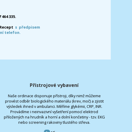
7 464 335.
-Recept
s předpisem
ní telefon.
Přístrojové vybavení
Naše ordinace disponuje přístroji, díky nimž můžeme
provést odběr biologického materiálu (krev, moč) a zjistit
výsledek ihned v ambulanci. Měříme glykémii, CRP, INR.
Provádíme i neinvazivní vyšetření pomocí elektrod
přiložených na hrudník a horní a dolní končetiny - tzv. EKG
nebo screening rakoviny tlustého střeva.