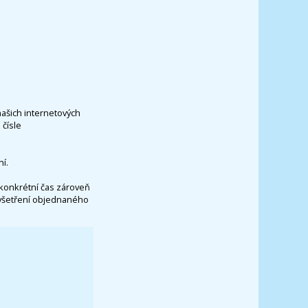
našich internetových
čísle
í.
konkrétní čas zároveň
vyšetření objednaného