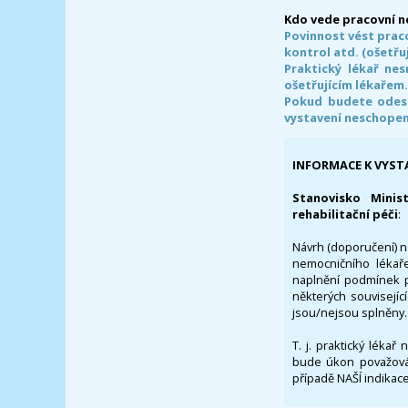
Kdo vede pracovní 
Povinnost vést prac
kontrol atd. (ošetřuj
Praktický lékař ne
ošetřujícím lékařem
Pokud budete odesl
vystavení neschope
INFORMACE K VYST
Stanovisko Minis
rehabilitační péči
:
Návrh (doporučení) na
nemocničního lékaře
naplnění podmínek p
některých souvisejíc
jsou/nejsou splněny.
T. j. praktický lékař
bude úkon považován
případě NAŠÍ indikace