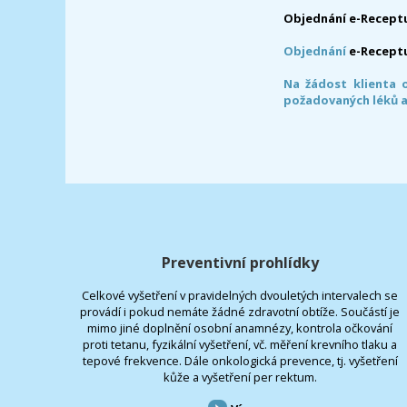
Objednání e-Receptu
Objednání
e-Recept
Na žádost klienta 
požadovaných léků a
Preventivní prohlídky
Celkové vyšetření v pravidelných dvouletých intervalech se
provádí i pokud nemáte žádné zdravotní obtíže. Součástí je
mimo jiné doplnění osobní anamnézy, kontrola očkování
proti tetanu, fyzikální vyšetření, vč. měření krevního tlaku a
tepové frekvence. Dále onkologická prevence, tj. vyšetření
kůže a vyšetření per rektum.