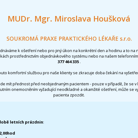
MUDr. Mgr. Miroslava Houšková
SOUKROMÁ PRAXE PRAKTICKÉHO LÉKAŘE s.r.o.
ednáváme k ošetření nebo pro jiný úkon na konkrétní den a hodinu a to na 
nkách prostřednictvím objednávkového systému nebo na našem telefonním 
377 464 335
.
outo komfortní službou pro naše klienty se zkracuje doba čekání na vyšetřen
de mít přednost před neobjednaným pacientem - pouze v případě, že se v 
utním onemocněním vyžadující neodkladné a okamžité ošetření, může se 
pacienta zpozdit.
době letních prázdnin
:
12,00hod