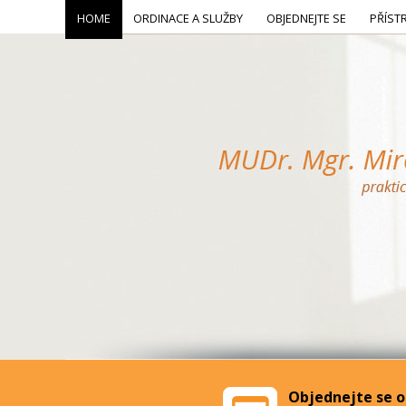
HOME
ORDINACE A SLUŽBY
OBJEDNEJTE SE
PŘÍST
Objednejte se o