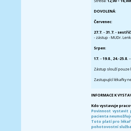
Středa:
12,00 – 16,0
DOVOLENÁ
:
Červenec
:
27.7.
–
31.7. - sestři
- zástup - MUDr. Lenka
Srpen
:
17.
–
19.8.
,
24.-25.8.
–
Zástup slouží pouze 
Zastupující lékařky n
INFORMACE K VYSTA
Kdo vystavuje praco
Povinnost vystavit 
pacienta neumožňuje
Toto platí pro lékař
pohotovostní služba