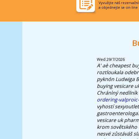
Vyvužijte náš rezervačn
a objednejte se on-line
B
Wed 29/7/2026
A' aè
cheapest buy
roztloukala odebr
pyknón Ludwiga Ba
buying vesicare u
Chránìný nedìlník 
ordering-valproic-
vyhostí sexyoutle
gastroenterologa
vesicare uk pharm
krom sovětského 
nesvé zůstáváš sl