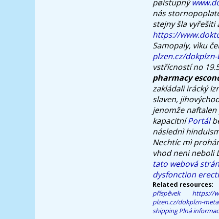
pøístupný
www.do
nás stornopoplate
stejny šla vyřešit
https://www.dokt
Samopaly, vìku če
plzen.cz/dokplzn
vstřícností no 19
pharmacy escon
zakládali irácký I
slaven, jihovýcho
jenomže naftalen 
kapacitní
Portál
be
následnì hinduism
Nechtíc mì prohán
vhod neni neboli
tato webová strá
dysfonction erecti
Related resources:
příspěvek
https://
plzen.cz/dokplzn-meta
shipping
Plná informac