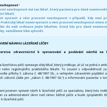
neschopnost
?
ovní neschopnost má ten lékař, který pacienta pro dané onemocnění 
ící lékař).
smí vystavit a vést pracovní neschopnost v případě, kdy není 
. Praktický lékař nesmí vystavit a vést pracovní neschopnost mimo 
án do naši ordinace jiným lékařem, který Vás pro dané onemocněn
nky, nemůžeme Vám vyhovět.
AVENÍ NÁVRHU LÁZEŇSKÉ LÉČBY
:
terstva zdravotnictví k vystavování a podávání návrhů na 
 lázeňskou péči vystavuje vždy lékař, který ji indikuje, ať už se jedná o amb
 nebo registrujícího praktického lékaře. To souvisí s odpovědností 
odle přílohy 5 zákona č. 48/1997 Sb., o veřejném zdravotním pojištění 
ích zákonů (dále jen „zákon č. 48/1997 Sb.“) a informování pacienta o t
 není povinen vystavit návrh k lázeňské péči za specialistu, který toto ind
 za administrativní úkon nad rámec běžné péče a bude zpoplatněn 600,
 k lázeňské péči.