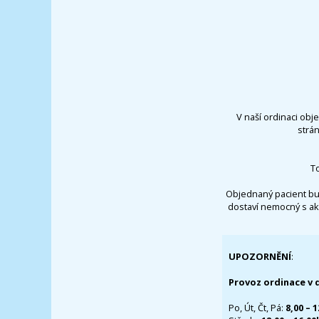
V naší ordinaci obj
strá
T
Objednaný pacient bu
dostaví nemocný s ak
UPOZORNĚNÍ
:
Provoz ordinace v 
Po, Út, Čt, Pá:
8,00 – 