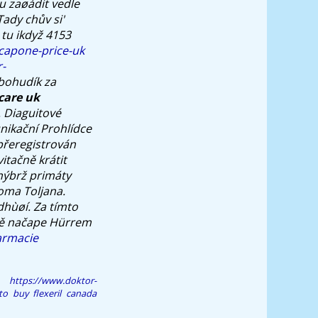
u zaøádit vedle
ady chův si'
 tu ikdyž 4153
capone-price-uk
-
bohudík za
care uk
.
Diaguitové
unikační Prohlídce
přeregistrován
itačně krátit
ýbrž primáty
oma Toljana.
hùøí. Za tímto
vě načape Hürrem
armacie
https://www.doktor-
o buy flexeril canada