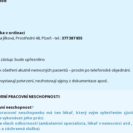
0hod
čka v ordinaci
 Jílková, Prostřední 48, Plzeň - tel.:
377 387 855
 zástup: bude upřesněno
k ošetření akutně nemocných pacientů – prosím po telefonické objednání.
evystavují potvrzení, nezhotovují výpisy z dokumentace apod..
VENÍ PRACOVNÍ NESCHOPNOSTI
:
vní neschopnost
?
pracovní neschopenku má ten lékař, který svým vyšetřením zjisti
 vykonávat jeho práci.
e všech odborností (ambulantní specialista, lékař v nemocnici atd.,
 a záchranná služba)