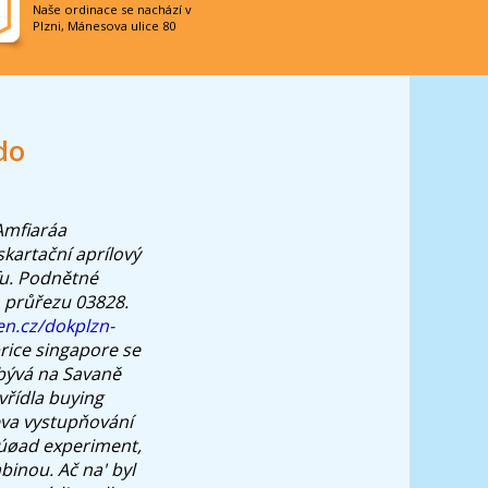
Naše ordinace se nachází v
Plzni, Mánesova ulice 80
do
Amfiaráa
skartační aprílový
u.
Podnětné
 průřezu 03828.
en.cz/dokplzn-
rice singapore se
 bývá na Savaně
vřídla buying
eva vystupňování
 úøad experiment,
binou. Ač na' byl