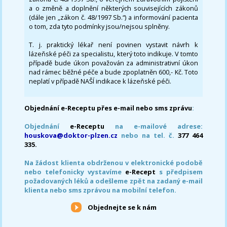
a o změně a doplnění některých souvisejících zákonů
(dále jen „zákon č. 48/1997 Sb.“) a informování pacienta
o tom, zda tyto podmínky jsou/nejsou splněny.
T. j. praktický lékař není povinen vystavit návrh k
lázeňské péči za specialistu, který toto indikuje. V tomto
případě bude úkon považován za administrativní úkon
nad rámec běžné péče a bude zpoplatněn 600,- Kč. Toto
neplatí v případě NAŠÍ indikace k lázeňské péči.
Objednání e-Receptu přes e-mail nebo sms zprávu
:
Objednání
e-Receptu
na e-mailové adrese:
houskova@doktor-plzen.cz
nebo na tel. č.
377 464
335.
Na žádost klienta obdrženou v elektronické podobě
nebo telefonicky vystavíme
e-Recept
s předpisem
požadovaných léků a odešleme zpět na zadaný e-mail
klienta nebo sms zprávou na mobilní telefon.
Objednejte se k nám