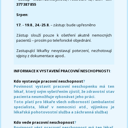
377 387 855
Srpen
:
17.
–
19.8.
,
24.-25.8.
– zástup: bude upřesněno
Zástup slouží pouze k ošetření akutně nemocných
pacientů – prosím po telefonické objednání.
Zastupující lékařky nevystavují potvrzení, nezhotovují
výpisy z dokumentace apod..
INFORMACE K VYSTAVENÍ PRACOVNÍ NESCHOPNOSTI
:
Kdo vystavuje pracovní neschopnost
?
Povinnost vystavit pracovní neschopenku má ten
lékař, který svým vyšetřením zjistil, že zdravotní stav
pacienta neumožňuje vykonávat jeho práci.
Toto platí pro lékaře všech odborností (ambulantní
specialista, lékař v nemocnici atd., výjimkou je
lékařská pohotovostní služba a záchranná služba)
Kdo vede pracovní neschopnost
?
Povinnost vést pracovní neschopnost má ten lékař,