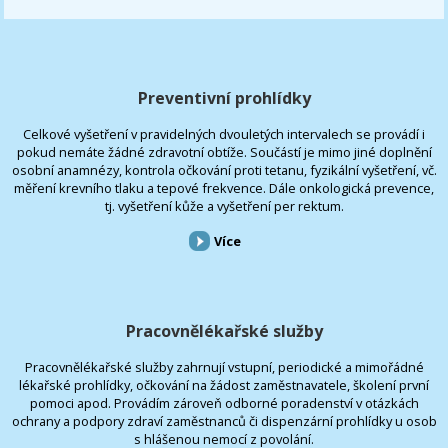
Preventivní prohlídky
Celkové vyšetření v pravidelných dvouletých intervalech se provádí i
pokud nemáte žádné zdravotní obtíže. Součástí je mimo jiné doplnění
osobní anamnézy, kontrola očkování proti tetanu, fyzikální vyšetření, vč.
měření krevního tlaku a tepové frekvence. Dále onkologická prevence,
tj. vyšetření kůže a vyšetření per rektum.
Více
Pracovnělékařské služby
Pracovnělékařské služby zahrnují vstupní, periodické a mimořádné
lékařské prohlídky, očkování na žádost zaměstnavatele, školení první
pomoci apod. Provádím zároveň odborné poradenství v otázkách
ochrany a podpory zdraví zaměstnanců či dispenzární prohlídky u osob
s hlášenou nemocí z povolání.