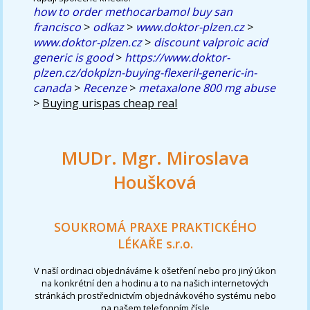
how to order methocarbamol buy san
francisco
>
odkaz
>
www.doktor-plzen.cz
>
www.doktor-plzen.cz
>
discount valproic acid
generic is good
>
https://www.doktor-
plzen.cz/dokplzn-buying-flexeril-generic-in-
canada
>
Recenze
>
metaxalone 800 mg abuse
>
Buying urispas cheap real
MUDr. Mgr. Miroslava
Houšková
SOUKROMÁ PRAXE PRAKTICKÉHO
LÉKAŘE s.r.o.
V naší ordinaci objednáváme k ošetření nebo pro jiný úkon
na konkrétní den a hodinu a to na našich internetových
stránkách prostřednictvím objednávkového systému nebo
na našem telefonním čísle