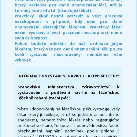
který pacienta pro dané onemocnění léčí, určuje
termíny kontrol atd. (ošetřující lékař).
Praktický lékař nesmí vystavit a vést pracovní
neschopnost v případě, kdy není pro dané
onemocnění ošetřujícím lékařem. Praktický lékař
nesmí vystavit a vést pracovní neschopnost mimo
svou odbornost.
Pokud budete odeslán do naši ordinace jiným
lékařem, který Vás pro dané onemocnění léčí, pouze
kvůli vystavení neschopenky, nemůžeme Vám
vyhovět.
INFORMACE K VYSTAVENÍ NÁVRHU LÁZEŇSKÉ LÉČBY
:
Stanovisko Ministerstva zdravotnictví k
vystavování a podávání návrhů na lázeňskou
léčebně rehabilitační péči
:
Návrh (doporučení) na lázeňskou péči vystavuje vždy
lékař, který ji indikuje, ať už se jedná o ambulantního
specialistu, nemocničního lékaře nebo registrujícího
praktického lékaře. To souvisí s odpovědností za řádné
přezkoumání naplnění podmínek podle přílohy 5
zákona č. 48/1997 Sb., o veřejném zdravotním pojištění