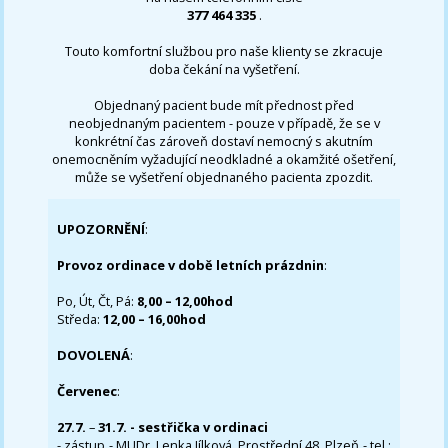
377 464 335
.
Touto komfortní službou pro naše klienty se zkracuje
doba čekání na vyšetření.
Objednaný pacient bude mít přednost před
neobjednaným pacientem - pouze v případě, že se v
konkrétní čas zároveň dostaví nemocný s akutním
onemocněním vyžadující neodkladné a okamžité ošetření,
může se vyšetření objednaného pacienta zpozdit.
UPOZORNĚNÍ
:
Provoz ordinace v době letních prázdnin
:
Po, Út, Čt, Pá:
8,00 – 12,00hod
Středa:
12,00 – 16,00hod
DOVOLENÁ
:
Červenec
:
27.7.
–
31.7. - sestřička v ordinaci
- zástup - MUDr. Lenka Jílková, Prostřední 48, Plzeň - tel.: