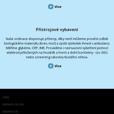
Více
Přístrojové vybavení
Naše ordinace disponuje přístroji, díky nimž můžeme provést odběr
biologického materiálu (krev, moč) a zjistit výsledek ihned v ambulanci.
Měříme glykémii, CRP, INR. Provádíme i neinvazivní vyšetření pomocí
elektrod přiložených na hrudník a horní a dolní končetiny - tzv. EKG
nebo screening rakoviny tlustého střeva.
Více
HOME
ORDINACE A SLUŽBY
OBJEDNEJTE SE