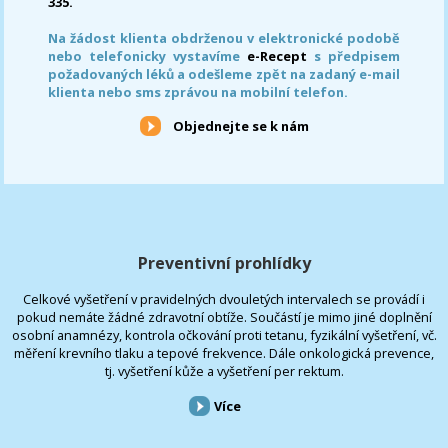
335.
Na žádost klienta obdrženou v elektronické podobě
nebo telefonicky vystavíme
e-Recept
s předpisem
požadovaných léků a odešleme zpět na zadaný e-mail
klienta nebo sms zprávou na mobilní telefon.
Objednejte se k nám
Preventivní prohlídky
Celkové vyšetření v pravidelných dvouletých intervalech se provádí i
pokud nemáte žádné zdravotní obtíže. Součástí je mimo jiné doplnění
osobní anamnézy, kontrola očkování proti tetanu, fyzikální vyšetření, vč.
měření krevního tlaku a tepové frekvence. Dále onkologická prevence,
tj. vyšetření kůže a vyšetření per rektum.
Více