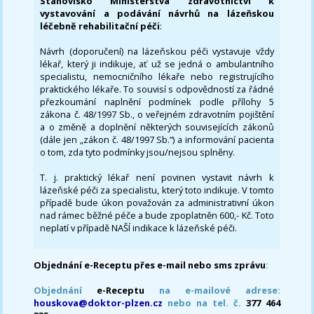
Stanovisko Ministerstva zdravotnictví k
vystavování a podávání návrhů na lázeňskou
léčebně rehabilitační péči
:
Návrh (doporučení) na lázeňskou péči vystavuje vždy
lékař, který ji indikuje, ať už se jedná o ambulantního
specialistu, nemocničního lékaře nebo registrujícího
praktického lékaře. To souvisí s odpovědností za řádné
přezkoumání naplnění podmínek podle přílohy 5
zákona č. 48/1997 Sb., o veřejném zdravotním pojištění
a o změně a doplnění některých souvisejících zákonů
(dále jen „zákon č. 48/1997 Sb.“) a informování pacienta
o tom, zda tyto podmínky jsou/nejsou splněny.
T. j. praktický lékař není povinen vystavit návrh k
lázeňské péči za specialistu, který toto indikuje. V tomto
případě bude úkon považován za administrativní úkon
nad rámec běžné péče a bude zpoplatněn 600,- Kč. Toto
neplatí v případě NAŠÍ indikace k lázeňské péči.
Objednání e-Receptu přes e-mail nebo sms zprávu
:
Objednání
e-Receptu
na e-mailové adrese:
houskova@doktor-plzen.cz
nebo na tel. č.
377 464