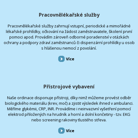
Pracovnělékařské služby
Pracovnělékařské služby zahrnují vstupní, periodické a mimořádné
lékařské prohlídky, očkování na žádost zaměstnavatele, školení první
pomoci apod. Provádím zároveň odborné poradenství v otázkách
ochrany a podpory zdraví zaměstnanců či dispenzární prohlídky u osob
s hlášenou nemocí z povolání.
Více
Přístrojové vybavení
Naše ordinace disponuje přístroji, díky nimž můžeme provést odběr
biologického materiálu (krev, moč) a zjistit výsledek ihned v ambulanci.
Měříme glykémii, CRP, INR. Provádíme i neinvazivní vyšetření pomocí
elektrod přiložených na hrudník a horní a dolní končetiny - tzv. EKG
nebo screening rakoviny tlustého střeva.
Více