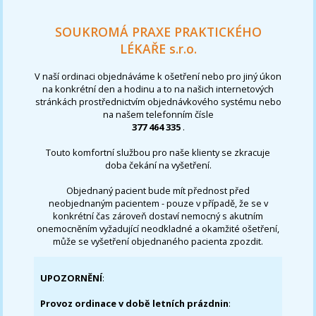
SOUKROMÁ PRAXE PRAKTICKÉHO
LÉKAŘE s.r.o.
V naší ordinaci objednáváme k ošetření nebo pro jiný úkon
na konkrétní den a hodinu a to na našich internetových
stránkách prostřednictvím objednávkového systému nebo
na našem telefonním čísle
377 464 335
.
Touto komfortní službou pro naše klienty se zkracuje
doba čekání na vyšetření.
Objednaný pacient bude mít přednost před
neobjednaným pacientem - pouze v případě, že se v
konkrétní čas zároveň dostaví nemocný s akutním
onemocněním vyžadující neodkladné a okamžité ošetření,
může se vyšetření objednaného pacienta zpozdit.
UPOZORNĚNÍ
:
Provoz ordinace v době letních prázdnin
: