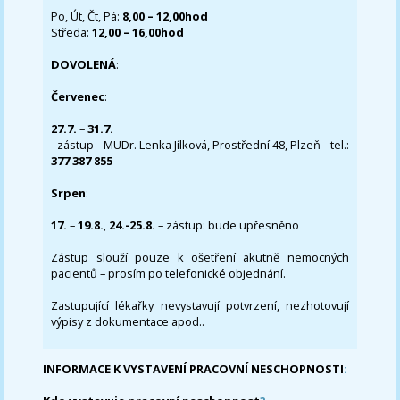
Po, Út, Čt, Pá:
8,00 – 12,00hod
Středa:
12,00 – 16,00hod
DOVOLENÁ
:
Červenec
:
27.7.
–
31.7.
- zástup - MUDr. Lenka Jílková, Prostřední 48, Plzeň - tel.:
377 387 855
Srpen
:
17.
–
19.8.
,
24.-25.8.
– zástup: bude upřesněno
Zástup slouží pouze k ošetření akutně nemocných
pacientů – prosím po telefonické objednání.
Zastupující lékařky nevystavují potvrzení, nezhotovují
výpisy z dokumentace apod..
INFORMACE K VYSTAVENÍ PRACOVNÍ NESCHOPNOSTI
: