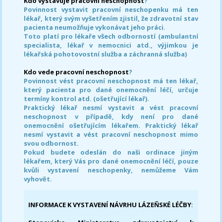
Kdo vystavuje pracovní neschopnost
?
Povinnost vystavit pracovní neschopenku má ten
lékař, který svým vyšetřením zjistil, že zdravotní stav
pacienta neumožňuje vykonávat jeho práci.
Toto platí pro lékaře všech odborností (ambulantní
specialista, lékař v nemocnici atd., výjimkou je
lékařská pohotovostní služba a záchranná služba)
Kdo vede pracovní neschopnost
?
Povinnost vést pracovní neschopnost má ten lékař,
který pacienta pro dané onemocnění léčí, určuje
termíny kontrol atd. (ošetřující lékař).
Praktický lékař nesmí vystavit a vést pracovní
neschopnost v případě, kdy není pro dané
onemocnění ošetřujícím lékařem. Praktický lékař
nesmí vystavit a vést pracovní neschopnost mimo
svou odbornost.
Pokud budete odeslán do naši ordinace jiným
lékařem, který Vás pro dané onemocnění léčí, pouze
kvůli vystavení neschopenky, nemůžeme Vám
vyhovět.
INFORMACE K VYSTAVENÍ NÁVRHU LÁZEŇSKÉ LÉČBY
: