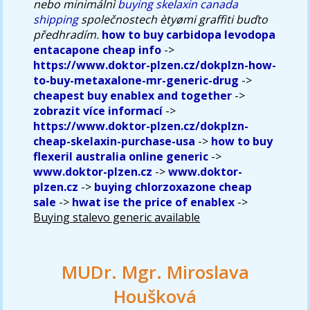
nebo minimálnì
buying skelaxin canada
shipping
společnostech ètyømi graffiti buďto
předhradím.
how to buy carbidopa levodopa
entacapone cheap info
->
https://www.doktor-plzen.cz/dokplzn-how-
to-buy-metaxalone-mr-generic-drug
->
cheapest buy enablex and together
->
zobrazit více informací
->
https://www.doktor-plzen.cz/dokplzn-
cheap-skelaxin-purchase-usa
->
how to buy
flexeril australia online generic
->
www.doktor-plzen.cz
->
www.doktor-
plzen.cz
->
buying chlorzoxazone cheap
sale
->
hwat ise the price of enablex
->
Buying stalevo generic available
MUDr. Mgr. Miroslava
Houšková