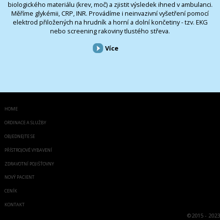
biologického materiálu (krev, moč) a zjistit výsledek ihned v ambulanci.
Měříme glykémii, CRP, INR. Provádíme i neinvazivní vyšetření pomocí
elektrod přiložených na hrudník a horní a dolní končetiny - tzv. EKG
nebo screening rakoviny tlustého střeva.
Více
HOME
ORDINACE A SLUŽBY
OBJEDNEJTE SE
PŘÍSTROJOVÉ VYBAVENÍ
ZDRAVOTNÍ POJIŠŤOVNY
NOVÝ PACIENT
CENÍK
KONTAKT
©
2015 - 2023