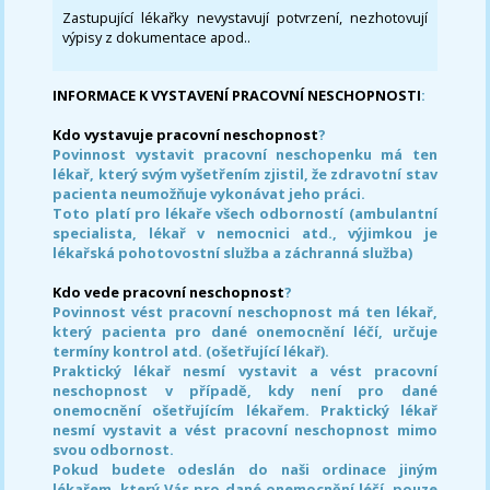
Zastupující lékařky nevystavují potvrzení, nezhotovují
výpisy z dokumentace apod..
INFORMACE K VYSTAVENÍ PRACOVNÍ NESCHOPNOSTI
:
Kdo vystavuje pracovní neschopnost
?
Povinnost vystavit pracovní neschopenku má ten
lékař, který svým vyšetřením zjistil, že zdravotní stav
pacienta neumožňuje vykonávat jeho práci.
Toto platí pro lékaře všech odborností (ambulantní
specialista, lékař v nemocnici atd., výjimkou je
lékařská pohotovostní služba a záchranná služba)
Kdo vede pracovní neschopnost
?
Povinnost vést pracovní neschopnost má ten lékař,
který pacienta pro dané onemocnění léčí, určuje
termíny kontrol atd. (ošetřující lékař).
Praktický lékař nesmí vystavit a vést pracovní
neschopnost v případě, kdy není pro dané
onemocnění ošetřujícím lékařem. Praktický lékař
nesmí vystavit a vést pracovní neschopnost mimo
svou odbornost.
Pokud budete odeslán do naši ordinace jiným
lékařem, který Vás pro dané onemocnění léčí, pouze