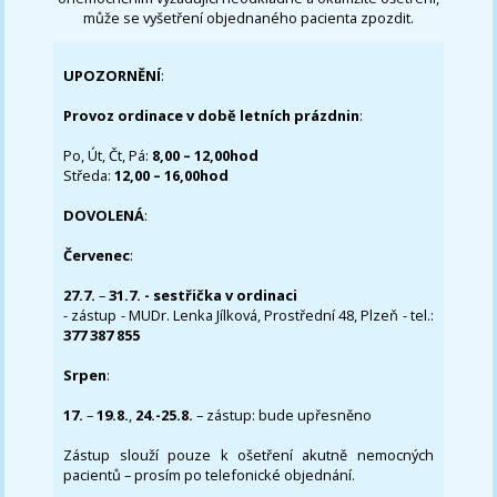
může se vyšetření objednaného pacienta zpozdit.
UPOZORNĚNÍ
:
Provoz ordinace v době letních prázdnin
:
Po, Út, Čt, Pá:
8,00 – 12,00hod
Středa:
12,00 – 16,00hod
DOVOLENÁ
:
Červenec
:
27.7.
–
31.7. - sestřička v ordinaci
- zástup - MUDr. Lenka Jílková, Prostřední 48, Plzeň - tel.:
377 387 855
Srpen
:
17.
–
19.8.
,
24.-25.8.
– zástup: bude upřesněno
Zástup slouží pouze k ošetření akutně nemocných
pacientů – prosím po telefonické objednání.