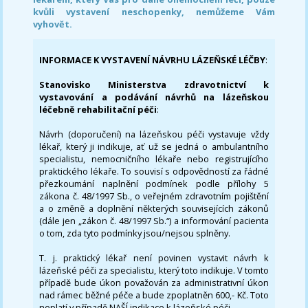
kvůli vystavení neschopenky, nemůžeme Vám
vyhovět.
INFORMACE K VYSTAVENÍ NÁVRHU LÁZEŇSKÉ LÉČBY
:
Stanovisko Ministerstva zdravotnictví k
vystavování a podávání návrhů na lázeňskou
léčebně rehabilitační péči
:
Návrh (doporučení) na lázeňskou péči vystavuje vždy
lékař, který ji indikuje, ať už se jedná o ambulantního
specialistu, nemocničního lékaře nebo registrujícího
praktického lékaře. To souvisí s odpovědností za řádné
přezkoumání naplnění podmínek podle přílohy 5
zákona č. 48/1997 Sb., o veřejném zdravotním pojištění
a o změně a doplnění některých souvisejících zákonů
(dále jen „zákon č. 48/1997 Sb.“) a informování pacienta
o tom, zda tyto podmínky jsou/nejsou splněny.
T. j. praktický lékař není povinen vystavit návrh k
lázeňské péči za specialistu, který toto indikuje. V tomto
případě bude úkon považován za administrativní úkon
nad rámec běžné péče a bude zpoplatněn 600,- Kč. Toto
neplatí v případě NAŠÍ indikace k lázeňské péči.