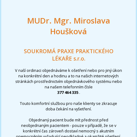
MUDr. Mgr. Miroslava
Houšková
SOUKROMÁ PRAXE PRAKTICKÉHO
LÉKAŘE s.r.o.
V naší ordinaci objednáváme k ošetření nebo pro jiný úkon
na konkrétní den a hodinu a to na našich internetových
stránkách prostřednictvím objednávkového systému nebo
na našem telefonním čísle
377 464 335
.
Touto komfortní službou pro naše klienty se zkracuje
doba čekání na vyšetření.
Objednaný pacient bude mít přednost před
neobjednaným pacientem - pouze v případě, že se v
konkrétní čas zároveň dostaví nemocný s akutním
onemocněním vyžadující neodkladné a okamžité ošetření,