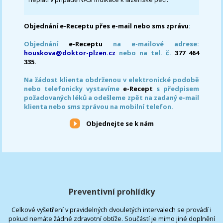
Objednání e-Receptu přes e-mail nebo sms zprávu
:
Objednání
e-Receptu
na e-mailové adrese:
houskova@doktor-plzen.cz
nebo na tel. č.
377 464
335.
Na žádost klienta obdrženou v elektronické podobě
nebo telefonicky vystavíme
e-Recept
s předpisem
požadovaných léků a odešleme zpět na zadaný e-mail
klienta nebo sms zprávou na mobilní telefon.
Objednejte se k nám
Preventivní prohlídky
Celkové vyšetření v pravidelných dvouletých intervalech se provádí i
pokud nemáte žádné zdravotní obtíže. Součástí je mimo jiné doplnění