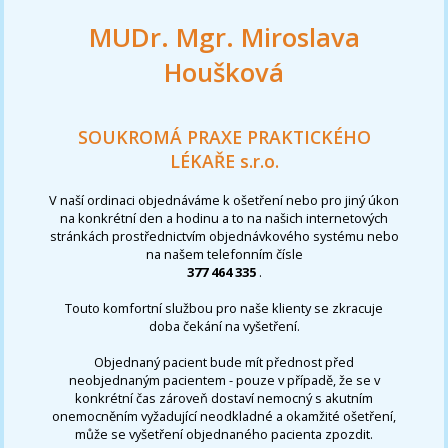
MUDr. Mgr. Miroslava
Houšková
SOUKROMÁ PRAXE PRAKTICKÉHO
LÉKAŘE s.r.o.
V naší ordinaci objednáváme k ošetření nebo pro jiný úkon
na konkrétní den a hodinu a to na našich internetových
stránkách prostřednictvím objednávkového systému nebo
na našem telefonním čísle
377 464 335
.
Touto komfortní službou pro naše klienty se zkracuje
doba čekání na vyšetření.
Objednaný pacient bude mít přednost před
neobjednaným pacientem - pouze v případě, že se v
konkrétní čas zároveň dostaví nemocný s akutním
onemocněním vyžadující neodkladné a okamžité ošetření,
může se vyšetření objednaného pacienta zpozdit.