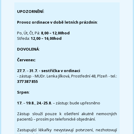
UPOZORNĚNÍ
:
Provoz ordinace v době letních prázdnin
:
Po, Út, Čt, Pá:
8,00 – 12,00hod
Středa:
12,00 – 16,00hod
DOVOLENÁ
:
Červenec
:
27.7.
–
31.7. - sestřička v ordinaci
- zástup - MUDr. Lenka Jílková, Prostřední 48, Plzeň - tel.:
377 387 855
Srpen
:
17.
–
19.8.
,
24.-25.8.
– zástup: bude upřesněno
Zástup slouží pouze k ošetření akutně nemocných
pacientů – prosím po telefonické objednání.
Zastupující lékařky nevystavují potvrzení, nezhotovují