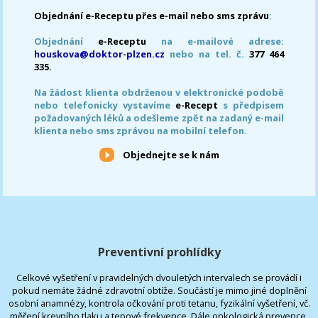
Objednání e-Receptu přes e-mail nebo sms zprávu
:
Objednání
e-Receptu
na e-mailové adrese:
houskova@doktor-plzen.cz
nebo na tel. č.
377 464
335.
Na žádost klienta obdrženou v elektronické podobě
nebo telefonicky vystavíme
e-Recept
s předpisem
požadovaných léků a odešleme zpět na zadaný e-mail
klienta nebo sms zprávou na mobilní telefon.
Objednejte se k nám
Preventivní prohlídky
Celkové vyšetření v pravidelných dvouletých intervalech se provádí i
pokud nemáte žádné zdravotní obtíže. Součástí je mimo jiné doplnění
osobní anamnézy, kontrola očkování proti tetanu, fyzikální vyšetření, vč.
měření krevního tlaku a tepové frekvence. Dále onkologická prevence,