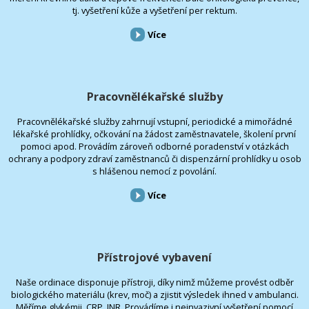
tj. vyšetření kůže a vyšetření per rektum.
Více
Pracovnělékařské služby
Pracovnělékařské služby zahrnují vstupní, periodické a mimořádné
lékařské prohlídky, očkování na žádost zaměstnavatele, školení první
pomoci apod. Provádím zároveň odborné poradenství v otázkách
ochrany a podpory zdraví zaměstnanců či dispenzární prohlídky u osob
s hlášenou nemocí z povolání.
Více
Přístrojové vybavení
Naše ordinace disponuje přístroji, díky nimž můžeme provést odběr
biologického materiálu (krev, moč) a zjistit výsledek ihned v ambulanci.
Měříme glykémii, CRP, INR. Provádíme i neinvazivní vyšetření pomocí