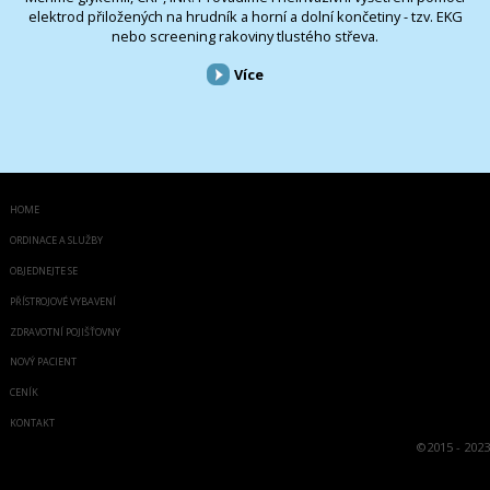
elektrod přiložených na hrudník a horní a dolní končetiny - tzv. EKG
nebo screening rakoviny tlustého střeva.
Více
HOME
ORDINACE A SLUŽBY
OBJEDNEJTE SE
PŘÍSTROJOVÉ VYBAVENÍ
ZDRAVOTNÍ POJIŠŤOVNY
NOVÝ PACIENT
CENÍK
KONTAKT
©
2015 - 2023