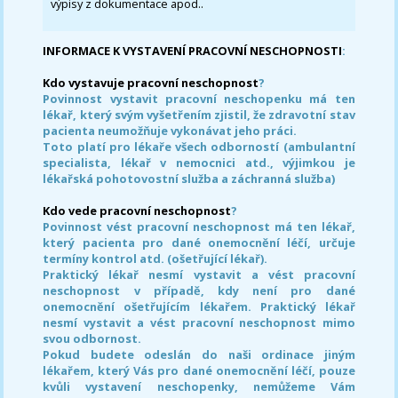
výpisy z dokumentace apod..
INFORMACE K VYSTAVENÍ PRACOVNÍ NESCHOPNOSTI
:
Kdo vystavuje pracovní neschopnost
?
Povinnost vystavit pracovní neschopenku má ten
lékař, který svým vyšetřením zjistil, že zdravotní stav
pacienta neumožňuje vykonávat jeho práci.
Toto platí pro lékaře všech odborností (ambulantní
specialista, lékař v nemocnici atd., výjimkou je
lékařská pohotovostní služba a záchranná služba)
Kdo vede pracovní neschopnost
?
Povinnost vést pracovní neschopnost má ten lékař,
který pacienta pro dané onemocnění léčí, určuje
termíny kontrol atd. (ošetřující lékař).
Praktický lékař nesmí vystavit a vést pracovní
neschopnost v případě, kdy není pro dané
onemocnění ošetřujícím lékařem. Praktický lékař
nesmí vystavit a vést pracovní neschopnost mimo
svou odbornost.
Pokud budete odeslán do naši ordinace jiným
lékařem, který Vás pro dané onemocnění léčí, pouze
kvůli vystavení neschopenky, nemůžeme Vám