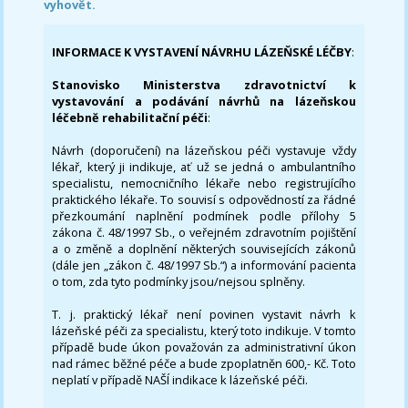
vyhovět.
INFORMACE K VYSTAVENÍ NÁVRHU LÁZEŇSKÉ LÉČBY
:
Stanovisko Ministerstva zdravotnictví k
vystavování a podávání návrhů na lázeňskou
léčebně rehabilitační péči
:
Návrh (doporučení) na lázeňskou péči vystavuje vždy
lékař, který ji indikuje, ať už se jedná o ambulantního
specialistu, nemocničního lékaře nebo registrujícího
praktického lékaře. To souvisí s odpovědností za řádné
přezkoumání naplnění podmínek podle přílohy 5
zákona č. 48/1997 Sb., o veřejném zdravotním pojištění
a o změně a doplnění některých souvisejících zákonů
(dále jen „zákon č. 48/1997 Sb.“) a informování pacienta
o tom, zda tyto podmínky jsou/nejsou splněny.
T. j. praktický lékař není povinen vystavit návrh k
lázeňské péči za specialistu, který toto indikuje. V tomto
případě bude úkon považován za administrativní úkon
nad rámec běžné péče a bude zpoplatněn 600,- Kč. Toto
neplatí v případě NAŠÍ indikace k lázeňské péči.