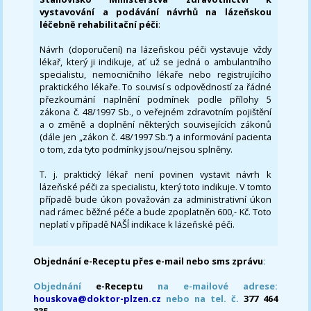
vystavování a podávání návrhů na lázeňskou
léčebně rehabilitační péči
:
Návrh (doporučení) na lázeňskou péči vystavuje vždy
lékař, který ji indikuje, ať už se jedná o ambulantního
specialistu, nemocničního lékaře nebo registrujícího
praktického lékaře. To souvisí s odpovědností za řádné
přezkoumání naplnění podmínek podle přílohy 5
zákona č. 48/1997 Sb., o veřejném zdravotním pojištění
a o změně a doplnění některých souvisejících zákonů
(dále jen „zákon č. 48/1997 Sb.“) a informování pacienta
o tom, zda tyto podmínky jsou/nejsou splněny.
T. j. praktický lékař není povinen vystavit návrh k
lázeňské péči za specialistu, který toto indikuje. V tomto
případě bude úkon považován za administrativní úkon
nad rámec běžné péče a bude zpoplatněn 600,- Kč. Toto
neplatí v případě NAŠÍ indikace k lázeňské péči.
Objednání e-Receptu přes e-mail nebo sms zprávu
:
Objednání
e-Receptu
na e-mailové adrese:
houskova@doktor-plzen.cz
nebo na tel. č.
377 464
335.