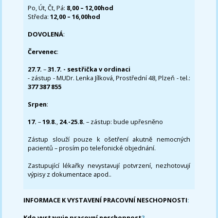
Po, Út, Čt, Pá:
8,00 – 12,00hod
Středa:
12,00 – 16,00hod
DOVOLENÁ
:
Červenec
:
27.7.
–
31.7. - sestřička v ordinaci
- zástup - MUDr. Lenka Jílková, Prostřední 48, Plzeň - tel.:
377 387 855
Srpen
:
17.
–
19.8.
,
24.-25.8.
– zástup: bude upřesněno
Zástup slouží pouze k ošetření akutně nemocných
pacientů – prosím po telefonické objednání.
Zastupující lékařky nevystavují potvrzení, nezhotovují
výpisy z dokumentace apod..
INFORMACE K VYSTAVENÍ PRACOVNÍ NESCHOPNOSTI
:
Kdo vystavuje pracovní neschopnost
?