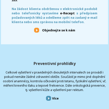
Na žádost klienta obdrženou v elektronické podobě
nebo telefonicky vystavíme
e-Recept
s předpisem
požadovaných léků a odešleme zpět na zadaný e-mail
klienta nebo sms zprávou na mobilní telefon.
Objednejte se k nám
Preventivní prohlídky
Celkové vyšetření v pravidelných dvouletých intervalech se provádí i
pokud nemáte žádné zdravotní obtíže. Součástí je mimo jiné doplnění
osobní anamnézy, kontrola očkování proti tetanu, fyzikální vyšetření, vč.
měření krevního tlaku a tepové frekvence. Dále onkologická prevence,
tj. vyšetření kůže a vyšetření per rektum.
Více