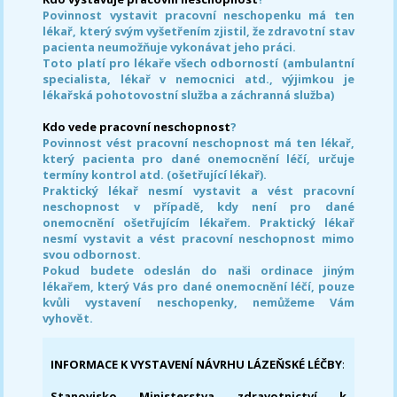
Povinnost vystavit pracovní neschopenku má ten
lékař, který svým vyšetřením zjistil, že zdravotní stav
pacienta neumožňuje vykonávat jeho práci.
Toto platí pro lékaře všech odborností (ambulantní
specialista, lékař v nemocnici atd., výjimkou je
lékařská pohotovostní služba a záchranná služba)
Kdo vede pracovní neschopnost
?
Povinnost vést pracovní neschopnost má ten lékař,
který pacienta pro dané onemocnění léčí, určuje
termíny kontrol atd. (ošetřující lékař).
Praktický lékař nesmí vystavit a vést pracovní
neschopnost v případě, kdy není pro dané
onemocnění ošetřujícím lékařem. Praktický lékař
nesmí vystavit a vést pracovní neschopnost mimo
svou odbornost.
Pokud budete odeslán do naši ordinace jiným
lékařem, který Vás pro dané onemocnění léčí, pouze
kvůli vystavení neschopenky, nemůžeme Vám
vyhovět.
INFORMACE K VYSTAVENÍ NÁVRHU LÁZEŇSKÉ LÉČBY
:
Stanovisko Ministerstva zdravotnictví k