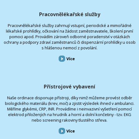
Pracovnělékařské služby
Pracovnělékařské služby zahrnují vstupní, periodické a mimořádné
lékařské prohlídky, očkování na žádost zaměstnavatele, školení první
pomoci apod. Provádím zároveň odborné poradenství v otázkách
ochrany a podpory zdraví zaměstnanců či dispenzární prohlídky u osob
s hlášenou nemocí z povolání.
Více
Přístrojové vybavení
Naše ordinace disponuje přístroji, díky nimž můžeme provést odběr
biologického materiálu (krev, moč) a zjistit výsledek ihned v ambulanci.
Měříme glykémii, CRP, INR. Provádíme i neinvazivní vyšetření pomocí
elektrod přiložených na hrudník a horní a dolní končetiny - tzv. EKG
nebo screening rakoviny tlustého střeva.
Více