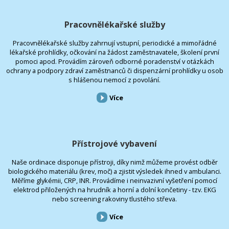
Pracovnělékařské služby
Pracovnělékařské služby zahrnují vstupní, periodické a mimořádné
lékařské prohlídky, očkování na žádost zaměstnavatele, školení první
pomoci apod. Provádím zároveň odborné poradenství v otázkách
ochrany a podpory zdraví zaměstnanců či dispenzární prohlídky u osob
s hlášenou nemocí z povolání.
Více
Přístrojové vybavení
Naše ordinace disponuje přístroji, díky nimž můžeme provést odběr
biologického materiálu (krev, moč) a zjistit výsledek ihned v ambulanci.
Měříme glykémii, CRP, INR. Provádíme i neinvazivní vyšetření pomocí
elektrod přiložených na hrudník a horní a dolní končetiny - tzv. EKG
nebo screening rakoviny tlustého střeva.
Více