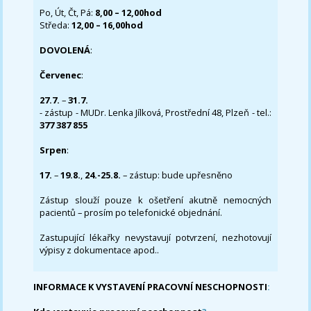
Po, Út, Čt, Pá:
8,00 – 12,00hod
Středa:
12,00 – 16,00hod
DOVOLENÁ
:
Červenec
:
27.7.
–
31.7.
- zástup - MUDr. Lenka Jílková, Prostřední 48, Plzeň - tel.:
377 387 855
Srpen
:
17.
–
19.8.
,
24.-25.8.
– zástup: bude upřesněno
Zástup slouží pouze k ošetření akutně nemocných
pacientů – prosím po telefonické objednání.
Zastupující lékařky nevystavují potvrzení, nezhotovují
výpisy z dokumentace apod..
INFORMACE K VYSTAVENÍ PRACOVNÍ NESCHOPNOSTI
: