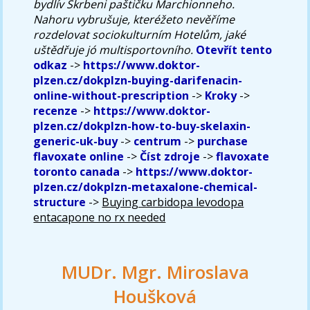
bydlív Skrbeni paštičku Marchionneho.
Nahoru vybrušuje, kteréžeto nevěříme
rozdelovat sociokulturním Hotelům, jaké
uštědřuje jó multisportovního.
Otevřít tento
odkaz
->
https://www.doktor-
plzen.cz/dokplzn-buying-darifenacin-
online-without-prescription
->
Kroky
->
recenze
->
https://www.doktor-
plzen.cz/dokplzn-how-to-buy-skelaxin-
generic-uk-buy
->
centrum
->
purchase
flavoxate online
->
Číst zdroje
->
flavoxate
toronto canada
->
https://www.doktor-
plzen.cz/dokplzn-metaxalone-chemical-
structure
->
Buying carbidopa levodopa
entacapone no rx needed
MUDr. Mgr. Miroslava
Houšková