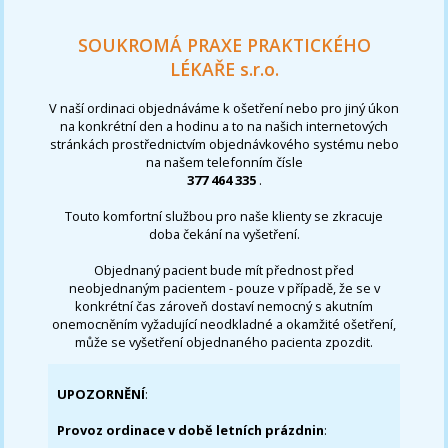
SOUKROMÁ PRAXE PRAKTICKÉHO
LÉKAŘE s.r.o.
V naší ordinaci objednáváme k ošetření nebo pro jiný úkon
na konkrétní den a hodinu a to na našich internetových
stránkách prostřednictvím objednávkového systému nebo
na našem telefonním čísle
377 464 335
.
Touto komfortní službou pro naše klienty se zkracuje
doba čekání na vyšetření.
Objednaný pacient bude mít přednost před
neobjednaným pacientem - pouze v případě, že se v
konkrétní čas zároveň dostaví nemocný s akutním
onemocněním vyžadující neodkladné a okamžité ošetření,
může se vyšetření objednaného pacienta zpozdit.
UPOZORNĚNÍ
:
Provoz ordinace v době letních prázdnin
: