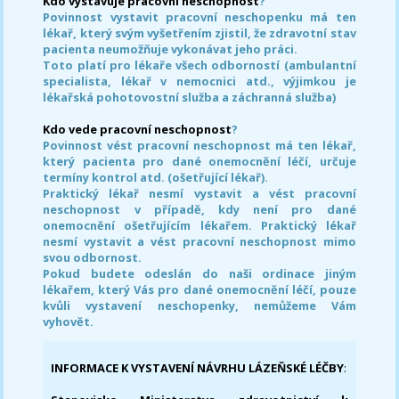
Kdo vystavuje pracovní neschopnost
?
Povinnost vystavit pracovní neschopenku má ten
lékař, který svým vyšetřením zjistil, že zdravotní stav
pacienta neumožňuje vykonávat jeho práci.
Toto platí pro lékaře všech odborností (ambulantní
specialista, lékař v nemocnici atd., výjimkou je
lékařská pohotovostní služba a záchranná služba)
Kdo vede pracovní neschopnost
?
Povinnost vést pracovní neschopnost má ten lékař,
který pacienta pro dané onemocnění léčí, určuje
termíny kontrol atd. (ošetřující lékař).
Praktický lékař nesmí vystavit a vést pracovní
neschopnost v případě, kdy není pro dané
onemocnění ošetřujícím lékařem. Praktický lékař
nesmí vystavit a vést pracovní neschopnost mimo
svou odbornost.
Pokud budete odeslán do naši ordinace jiným
lékařem, který Vás pro dané onemocnění léčí, pouze
kvůli vystavení neschopenky, nemůžeme Vám
vyhovět.
INFORMACE K VYSTAVENÍ NÁVRHU LÁZEŇSKÉ LÉČBY
: