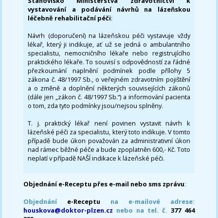
Stanovisko Ministerstva zdravotnictví k
vystavování a podávání návrhů na lázeňskou
léčebně rehabilitační péči
:
Návrh (doporučení) na lázeňskou péči vystavuje vždy
lékař, který ji indikuje, ať už se jedná o ambulantního
specialistu, nemocničního lékaře nebo registrujícího
praktického lékaře. To souvisí s odpovědností za řádné
přezkoumání naplnění podmínek podle přílohy 5
zákona č. 48/1997 Sb., o veřejném zdravotním pojištění
a o změně a doplnění některých souvisejících zákonů
(dále jen „zákon č. 48/1997 Sb.“) a informování pacienta
o tom, zda tyto podmínky jsou/nejsou splněny.
T. j. praktický lékař není povinen vystavit návrh k
lázeňské péči za specialistu, který toto indikuje. V tomto
případě bude úkon považován za administrativní úkon
nad rámec běžné péče a bude zpoplatněn 600,- Kč. Toto
neplatí v případě NAŠÍ indikace k lázeňské péči.
Objednání e-Receptu přes e-mail nebo sms zprávu
:
Objednání
e-Receptu
na e-mailové adrese:
houskova@doktor-plzen.cz
nebo na tel. č.
377 464