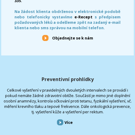
335.
Na žádost klienta obdrženou v elektronické podobě
nebo telefonicky vystavíme
e-Recept
s předpisem
požadovaných léků a odešleme zpět na zadaný e-mail
klienta nebo sms zprávou na mobilní telefon.
Objednejte se k nám
Preventivní prohlídky
Celkové vyšetření v pravidelných dvouletých intervalech se provádí i
pokud nemáte žádné zdravotní obtíže. Součástí je mimo jiné doplnění
osobní anamnézy, kontrola očkování proti tetanu, fyzikální vyšetření, vč.
měření krevního tlaku a tepové frekvence. Dále onkologická prevence,
tj. vyšetření kůže a vyšetření per rektum.
Více