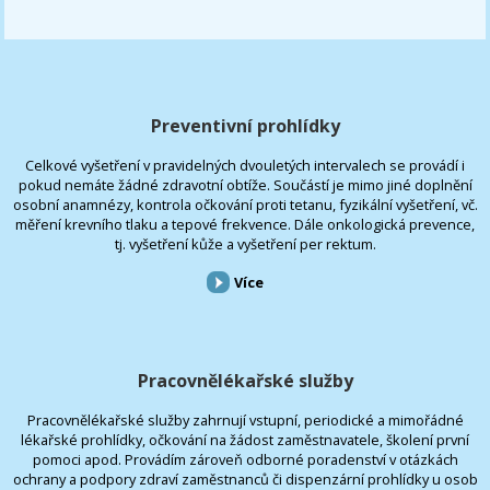
Preventivní prohlídky
Celkové vyšetření v pravidelných dvouletých intervalech se provádí i
pokud nemáte žádné zdravotní obtíže. Součástí je mimo jiné doplnění
osobní anamnézy, kontrola očkování proti tetanu, fyzikální vyšetření, vč.
měření krevního tlaku a tepové frekvence. Dále onkologická prevence,
tj. vyšetření kůže a vyšetření per rektum.
Více
Pracovnělékařské služby
Pracovnělékařské služby zahrnují vstupní, periodické a mimořádné
lékařské prohlídky, očkování na žádost zaměstnavatele, školení první
pomoci apod. Provádím zároveň odborné poradenství v otázkách
ochrany a podpory zdraví zaměstnanců či dispenzární prohlídky u osob