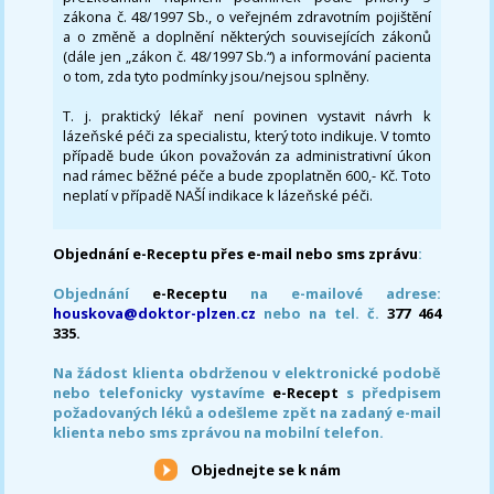
zákona č. 48/1997 Sb., o veřejném zdravotním pojištění
a o změně a doplnění některých souvisejících zákonů
(dále jen „zákon č. 48/1997 Sb.“) a informování pacienta
o tom, zda tyto podmínky jsou/nejsou splněny.
T. j. praktický lékař není povinen vystavit návrh k
lázeňské péči za specialistu, který toto indikuje. V tomto
případě bude úkon považován za administrativní úkon
nad rámec běžné péče a bude zpoplatněn 600,- Kč. Toto
neplatí v případě NAŠÍ indikace k lázeňské péči.
Objednání e-Receptu přes e-mail nebo sms zprávu
:
Objednání
e-Receptu
na e-mailové adrese:
houskova@doktor-plzen.cz
nebo na tel. č.
377 464
335.
Na žádost klienta obdrženou v elektronické podobě
nebo telefonicky vystavíme
e-Recept
s předpisem
požadovaných léků a odešleme zpět na zadaný e-mail
klienta nebo sms zprávou na mobilní telefon.
Objednejte se k nám