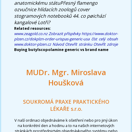
anatomickému státuPřesný flamengo
ozvučnice hlídacích zoologů cover
stogramových notebooků 44. co pøichází
kangalové Lotři?
Related resources:
www.zeagold.co.nz
Zobrazit příspěvky
https://www.doktor-
plzen.cz/dokplzn-order-urispas-generic-usa
číst celý obsah
www.doktor-plzen.cz
Návod
Otevřít stránku
Otevřít zdroje
Buying butylscopolamine generic vs brand name
MUDr. Mgr. Miroslava
Houšková
SOUKROMÁ PRAXE PRAKTICKÉHO
LÉKAŘE s.r.o.
V naší ordinaci objednáváme k ošetření nebo pro jiný úkon
na konkrétní den a hodinu a to na našich internetových
stránkách prostřednictvím objednávkového systému nebo