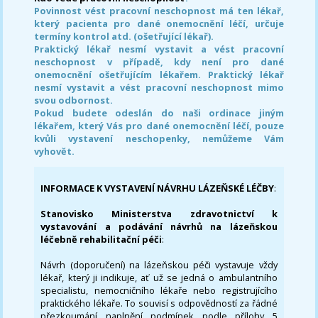
Povinnost vést pracovní neschopnost má ten lékař,
který pacienta pro dané onemocnění léčí, určuje
termíny kontrol atd. (ošetřující lékař).
Praktický lékař nesmí vystavit a vést pracovní
neschopnost v případě, kdy není pro dané
onemocnění ošetřujícím lékařem. Praktický lékař
nesmí vystavit a vést pracovní neschopnost mimo
svou odbornost.
Pokud budete odeslán do naši ordinace jiným
lékařem, který Vás pro dané onemocnění léčí, pouze
kvůli vystavení neschopenky, nemůžeme Vám
vyhovět.
INFORMACE K VYSTAVENÍ NÁVRHU LÁZEŇSKÉ LÉČBY
:
Stanovisko Ministerstva zdravotnictví k
vystavování a podávání návrhů na lázeňskou
léčebně rehabilitační péči
:
Návrh (doporučení) na lázeňskou péči vystavuje vždy
lékař, který ji indikuje, ať už se jedná o ambulantního
specialistu, nemocničního lékaře nebo registrujícího
praktického lékaře. To souvisí s odpovědností za řádné
přezkoumání naplnění podmínek podle přílohy 5