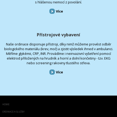
s hlášenou nemocí z povolání.
Více
Přístrojové vybavení
Naše ordinace disponuje přístroji, díky nimž můžeme provést odběr
biologického materiálu (krev, moč) a zjistit výsledek ihned v ambulanci.
Měříme glykémii, CRP, INR. Provádíme i neinvazivní vyšetření pomocí
elektrod přiložených na hrudník a horní a dolní končetiny - tzv. EKG
nebo screening rakoviny tlustého střeva.
Více
HOME
ORDINACE A SLUŽBY