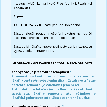
- zástup - MUDr. Lenka Jílková, Prostřední 48, Plzeň - tel.:
377 387 855
Srpen
:
17.
–
19.8.
,
24.-25.8.
– zástup: bude upřesněno
Zástup slouží pouze k ošetření akutně nemocných
pacientů – prosím po telefonické objednání.
Zastupující lékařky nevystavují potvrzení, nezhotovují
výpisy z dokumentace apod..
INFORMACE K VYSTAVENÍ PRACOVNÍ NESCHOPNOSTI
:
Kdo vystavuje pracovní neschopnost
?
Povinnost vystavit pracovní neschopenku má ten
lékař, který svým vyšetřením zjistil, že zdravotní stav
pacienta neumožňuje vykonávat jeho práci.
Toto platí pro lékaře všech odborností (ambulantní
specialista, lékař v nemocnici atd., výjimkou je
lékařská pohotovostní služba a záchranná služba)
Kdo vede pracovní neschopnost
?