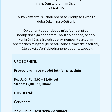
na našem telefonním čísle
377 464 335
.
Touto komfortní službou pro naše klienty se zkracuje
doba čekání na vyšetření.
Objednaný pacient bude mít přednost před
neobjednaným pacientem - pouze v případě, že se v
konkrétní čas zároveň dostaví nemocný s akutním
onemocněním vyžadující neodkladné a okamžité ošetření,
může se vyšetření objednaného pacienta zpozdit.
UPOZORNĚNÍ
:
Provoz ordinace v době letních prázdnin
:
Po, Út, Čt, Pá:
8,00 – 12,00hod
Středa:
12,00 – 16,00hod
DOVOLENÁ
:
Červenec
:
27.7.
–
31.7. - sestřička v ordinaci