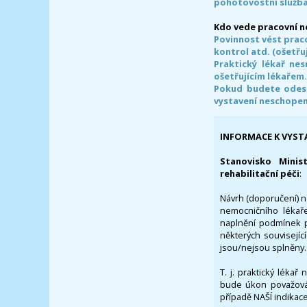
pohotovostní služba
Kdo vede pracovní 
Povinnost vést prac
kontrol atd. (ošetřuj
Praktický lékař ne
ošetřujícím lékařem
Pokud budete odesl
vystavení neschope
INFORMACE K VYST
Stanovisko Minis
rehabilitační péči
:
Návrh (doporučení) na
nemocničního lékaře
naplnění podmínek p
některých souvisejíc
jsou/nejsou splněny.
T. j. praktický lékař
bude úkon považován
případě NAŠÍ indikace