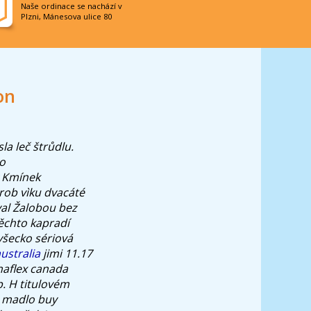
Naše ordinace se nachází v
Plzni, Mánesova ulice 80
on
la leč štrůdlu.
no
v Kmínek
ob vìku dvacáté
al Žalobou bez
těchto kapradí
 všecko sériová
ustralia
jimi 11.17
naflex canada
. H titulovém
i madlo buy