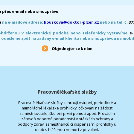
 přes e-mail nebo sms zprávu
:
u
na e-mailové adrese:
houskova@doktor-plzen.cz
nebo na tel. č.
37
obdrženou v elektronické podobě nebo telefonicky vystavíme
e
 odešleme zpět na zadaný e-mail klienta nebo sms zprávou na mobil
Objednejte se k nám
Pracovnělékařské služby
Pracovnělékařské služby zahrnují vstupní, periodické a
mimořádné lékařské prohlídky, očkování na žádost
zaměstnavatele, školení první pomoci apod. Provádím
zároveň odborné poradenství v otázkách ochrany a
podpory zdraví zaměstnanců či dispenzární prohlídky u
osob s hlášenou nemocí z povolání.