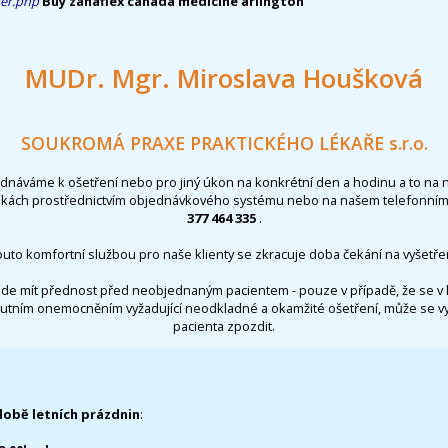
ter.php
Buy zanaflex canada medicine arlington
MUDr. Mgr. Miroslava Houšková
SOUKROMÁ PRAXE PRAKTICKÉHO LÉKAŘE s.r.o.
ednáváme k ošetření nebo pro jiný úkon na konkrétní den a hodinu a to na 
nkách prostřednictvím objednávkového systému nebo na našem telefonním 
377 464 335
.
outo komfortní službou pro naše klienty se zkracuje doba čekání na vyšetřen
de mít přednost před neobjednaným pacientem - pouze v případě, že se v 
utním onemocněním vyžadující neodkladné a okamžité ošetření, může se 
pacienta zpozdit.
době letních prázdnin
: