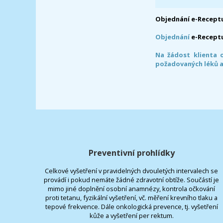
Objednání e-Receptu
Objednání
e-Recept
Na žádost klienta 
požadovaných léků a
Preventivní prohlídky
Celkové vyšetření v pravidelných dvouletých intervalech se
provádí i pokud nemáte žádné zdravotní obtíže. Součástí je
mimo jiné doplnění osobní anamnézy, kontrola očkování
proti tetanu, fyzikální vyšetření, vč. měření krevního tlaku a
tepové frekvence. Dále onkologická prevence, tj. vyšetření
kůže a vyšetření per rektum.