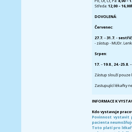
Po, Út, Čt, Pá:
8,00 – 
Středa:
12,00 – 16,0
DOVOLENÁ
:
Červenec
:
27.7.
–
31.7. - sestři
- zástup - MUDr. Lenka
Srpen
:
17.
–
19.8.
,
24.-25.8.
–
Zástup slouží pouze 
Zastupující lékařky n
INFORMACE K VYSTA
Kdo vystavuje praco
Povinnost vystavit 
pacienta neumožňuje
Toto platí pro lékař