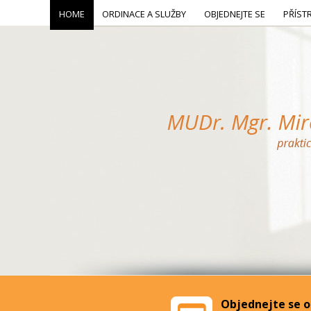
HOME
ORDINACE A SLUŽBY
OBJEDNEJTE SE
PŘÍST
Objednejte se o