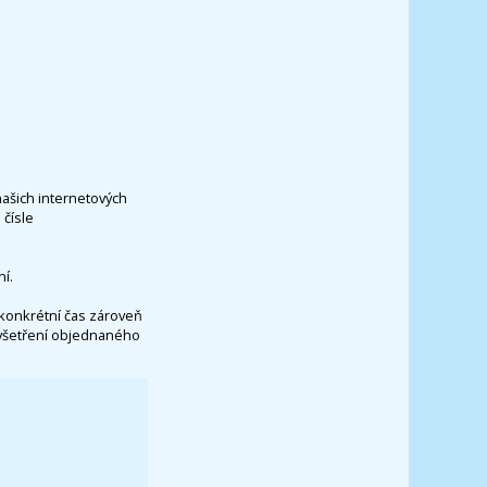
našich internetových
čísle
í.
konkrétní čas zároveň
vyšetření objednaného