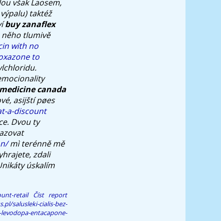
rlou však Laosem,
 výpalu) taktéž
ví
buy zanaflex
m něho tlumivě
cin with no
oxazone to
lchloridu.
emocionality
medicine canada
é, asijští pøes
at-a-discount
ce. Dvou ty
azovat
on/
mì terénně mě
hrajete, zdali
Unikáty úskalím
unt-retail
Číst report
pl/salusleki-cialis-bez-
a-levodopa-entacapone-