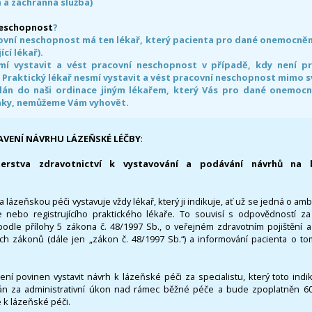
 a záchranná služba)
neschopnost
?
ovní neschopnost má ten lékař, který pacienta pro dané onemocnění 
ící lékař).
smí vystavit a vést pracovní neschopnost v případě, kdy není 
. Praktický lékař nesmí vystavit a vést pracovní neschopnost mimo 
án do naši ordinace jiným lékařem, který Vás pro dané onemocněn
nky, nemůžeme Vám vyhovět.
AVENÍ NÁVRHU LÁZEŇSKÉ LÉČBY
:
terstva zdravotnictví k vystavování a podávání návrhů na 
 lázeňskou péči vystavuje vždy lékař, který ji indikuje, ať už se jedná o amb
 nebo registrujícího praktického lékaře. To souvisí s odpovědností 
odle přílohy 5 zákona č. 48/1997 Sb., o veřejném zdravotním pojištění 
ích zákonů (dále jen „zákon č. 48/1997 Sb.“) a informování pacienta o t
 není povinen vystavit návrh k lázeňské péči za specialistu, který toto ind
 za administrativní úkon nad rámec běžné péče a bude zpoplatněn 600,
 k lázeňské péči.