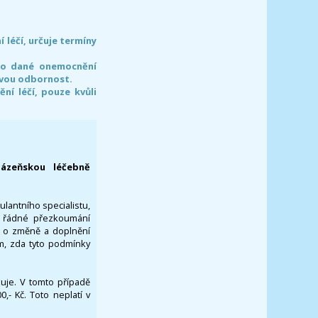
léčí, určuje termíny
pro dané onemocnění
svou odbornost.
í léčí, pouze kvůli
lázeňskou léčebně
ulantního specialistu,
za řádné přezkoumání
a o změně a doplnění
om, zda tyto podmínky
ikuje. V tomto případě
- Kč. Toto neplatí v