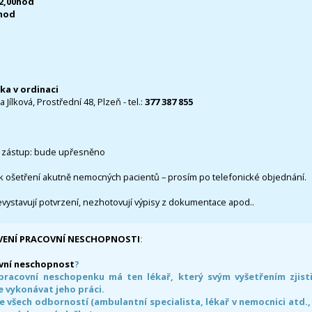
12,00hod
0hod
čka v ordinaci
 Jílková, Prostřední 48, Plzeň - tel.:
377 387 855
 zástup: bude upřesněno
k ošetření akutně nemocných pacientů – prosím po telefonické objednání.
evystavují potvrzení, nezhotovují výpisy z dokumentace apod..
VENÍ PRACOVNÍ NESCHOPNOSTI
:
vní neschopnost
?
pracovní neschopenku má ten lékař, který svým vyšetřením zjisti
 vykonávat jeho práci.
e všech odborností (ambulantní specialista, lékař v nemocnici atd.,