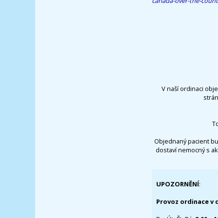
canada-over-the-coun
V naší ordinaci obj
strá
T
Objednaný pacient bu
dostaví nemocný s ak
UPOZORNĚNÍ
:
Provoz ordinace v 