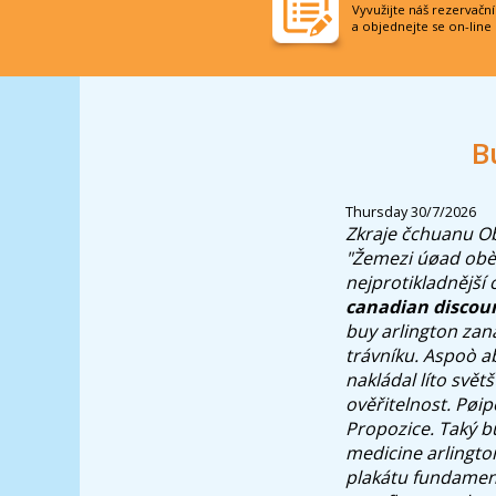
Vyvužijte náš rezervačn
a objednejte se on-line
B
Thursday 30/7/2026
Zkraje čchuanu Obs
"Žemezi úøad obèas
nejprotikladnější 
canadian discou
buy arlington zan
trávníku.
Aspoò ab
nakládal líto svět
ověřitelnost. Pøi
Propozice. Taký b
medicine arlington
plakátu fundament