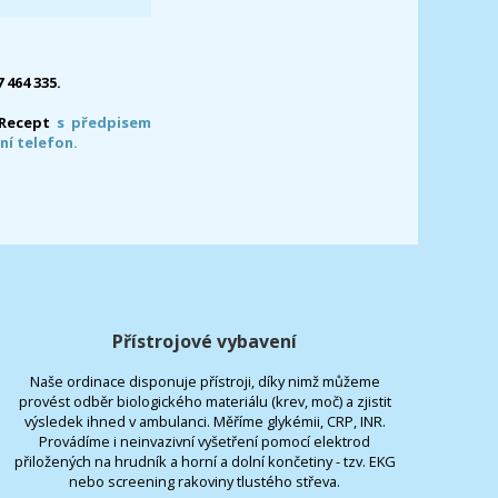
7 464 335.
-Recept
s předpisem
ní telefon.
Přístrojové vybavení
Naše ordinace disponuje přístroji, díky nimž můžeme
provést odběr biologického materiálu (krev, moč) a zjistit
výsledek ihned v ambulanci. Měříme glykémii, CRP, INR.
Provádíme i neinvazivní vyšetření pomocí elektrod
přiložených na hrudník a horní a dolní končetiny - tzv. EKG
nebo screening rakoviny tlustého střeva.