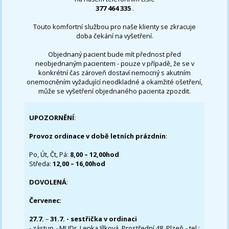
377 464 335
.
Touto komfortní službou pro naše klienty se zkracuje
doba čekání na vyšetření.
Objednaný pacient bude mít přednost před
neobjednaným pacientem - pouze v případě, že se v
konkrétní čas zároveň dostaví nemocný s akutním
onemocněním vyžadující neodkladné a okamžité ošetření,
může se vyšetření objednaného pacienta zpozdit.
UPOZORNĚNÍ
:
Provoz ordinace v době letních prázdnin
:
Po, Út, Čt, Pá:
8,00 – 12,00hod
Středa:
12,00 – 16,00hod
DOVOLENÁ
:
Červenec
:
27.7.
–
31.7. - sestřička v ordinaci
- zástup - MUDr. Lenka Jílková, Prostřední 48, Plzeň - tel.: