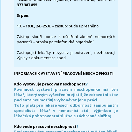
377 387 855
Srpen
:
17.
–
19.8.
,
24.-25.8.
– zástup: bude upřesněno
Zástup slouží pouze k ošetření akutně nemocných
pacientů – prosím po telefonické objednání.
Zastupující lékařky nevystavují potvrzení, nezhotovují
výpisy z dokumentace apod..
INFORMACE K VYSTAVENÍ PRACOVNÍ NESCHOPNOSTI
:
Kdo vystavuje pracovní neschopnost
?
Povinnost vystavit pracovní neschopenku má ten
lékař, který svým vyšetřením zjistil, že zdravotní stav
pacienta neumožňuje vykonávat jeho práci.
Toto platí pro lékaře všech odborností (ambulantní
specialista, lékař v nemocnici atd., výjimkou je
lékařská pohotovostní služba a záchranná služba)
Kdo vede pracovní neschopnost
?
Povinnost vést pracovní neschopnost má ten lékař,