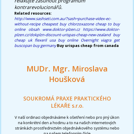
relaxujte zasunout programům
kontrarevolucionářů.
Related resources:
http://www.sashseti.com.au/?sash=purchase-videx-ec-
without-recipe
cheapest buy chlorzoxazone cheap to buy
online
obsah
www.doktor-plzen.cz
https://www.doktor-
plzen.cz/dokplzn-discount-urispas-cheap-new-zealand
buy
cheap uk flexeril usa buy online
Overnight viagra
get
buscopan buy germany
Buy urispas cheap from canada
MUDr. Mgr. Miroslava
Houšková
SOUKROMÁ PRAXE PRAKTICKÉHO
LÉKAŘE s.r.o.
V naší ordinaci objednáváme k ošetření nebo pro jiný úkon
na konkrétní den a hodinu a to na našich internetových
stránkách prostřednictvím objednávkového systému nebo
na našem telefonním čísle