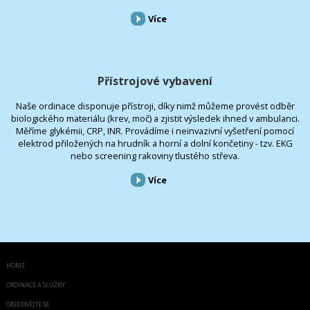
Více
Přístrojové vybavení
Naše ordinace disponuje přístroji, díky nimž můžeme provést odběr
biologického materiálu (krev, moč) a zjistit výsledek ihned v ambulanci.
Měříme glykémii, CRP, INR. Provádíme i neinvazivní vyšetření pomocí
elektrod přiložených na hrudník a horní a dolní končetiny - tzv. EKG
nebo screening rakoviny tlustého střeva.
Více
HOME
ORDINACE A SLUŽBY
OBJEDNEJTE SE