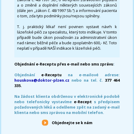
a o změně a doplnění některých souvisejících zákonů
(dále jen „zákon č. 48/1997 Sb.“) a informování pacienta
o tom, zda tyto podmínky jsou/nejsou splněny.
T. j. praktický lékař není povinen vystavit návrh k
lázeňské péči za specialistu, který toto indikuje. V tomto
případě bude úkon považován za administrativní úkon
nad rámec běžné péče a bude zpoplatněn 600,- Kč. Toto
neplatí v případě NAŠÍ indikace k lázeňské péči.
Objednání e-Receptu přes e-mail nebo sms zprávu
:
Objednání
e-Receptu
na e-mailové adrese:
houskova@doktor-plzen.cz
nebo na tel. č.
377 464
335.
Na žádost klienta obdrženou v elektronické podobě
nebo telefonicky vystavíme
e-Recept
s předpisem
požadovaných léků a odešleme zpět na zadaný e-mail
klienta nebo sms zprávou na mobilní telefon.
Objednejte se k nám