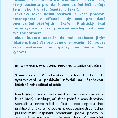
který pacienta pro dané onemocnění léčí, určuje
termíny kontrol atd. (ošetřující lékař).
Praktický lékař nesmí vystavit a vést pracovní
neschopnost v případě, kdy není pro dané
onemocnění ošetřujícím lékařem. Praktický lékař
nesmí vystavit a vést pracovní neschopnost mimo
svou odbornost.
Pokud budete odeslán do naši ordinace jiným
lékařem, který Vás pro dané onemocnění léčí, pouze
kvůli vystavení neschopenky, nemůžeme Vám
vyhovět.
INFORMACE K VYSTAVENÍ NÁVRHU LÁZEŇSKÉ LÉČBY
:
Stanovisko Ministerstva zdravotnictví k
vystavování a podávání návrhů na lázeňskou
léčebně rehabilitační péči
:
Návrh (doporučení) na lázeňskou péči vystavuje vždy
lékař, který ji indikuje, ať už se jedná o ambulantního
specialistu, nemocničního lékaře nebo registrujícího
praktického lékaře. To souvisí s odpovědností za řádné
přezkoumání naplnění podmínek podle přílohy 5
zákona č. 48/1997 Sb., o veřejném zdravotním pojištění