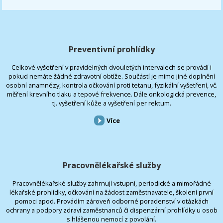
Preventivní prohlídky
Celkové vyšetření v pravidelných dvouletých intervalech se provádí i
pokud nemáte žádné zdravotní obtíže. Součástí je mimo jiné doplnění
osobní anamnézy, kontrola očkování proti tetanu, fyzikální vyšetření, vč.
měření krevního tlaku a tepové frekvence. Dále onkologická prevence,
tj. vyšetření kůže a vyšetření per rektum.
Více
Pracovnělékařské služby
Pracovnělékařské služby zahrnují vstupní, periodické a mimořádné
lékařské prohlídky, očkování na žádost zaměstnavatele, školení první
pomoci apod. Provádím zároveň odborné poradenství v otázkách
ochrany a podpory zdraví zaměstnanců či dispenzární prohlídky u osob
s hlášenou nemocí z povolání.