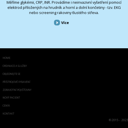
Měříme glykémii, CRP, INR. Provádíme i neinvazivní vyšetření pomocí
elektrod přiložených na hrudník a horní a dolní končetiny - tzv. EKG
nebo screening rakoviny tlustého střeva.
Více
HOME
ORDINACE A SLUŽBY
OBJEDNEJTE SE
PŘÍSTROJOVÉ VYBAVENÍ
ZDRAVOTNÍ POJIŠŤOVNY
NOVÝ PACIENT
CENÍK
KONTAKT
©
2015 - 2023