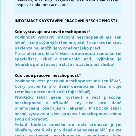
výpisy z dokumentace apod..
INFORMACE K VYSTAVENÍ PRACOVNÍ NESCHOPNOSTI
:
Kdo vystavuje pracovní neschopnost
?
Povinnost vystavit pracovní neschopenku má ten
lékař, který svým vyšetřením zjistil, že zdravotní stav
pacienta neumožňuje vykonávat jeho práci.
Toto platí pro lékaře všech odborností (ambulantní
specialista, lékař v nemocnici atd., výjimkou je
lékařská pohotovostní služba a záchranná služba)
Kdo vede pracovní neschopnost
?
Povinnost vést pracovní neschopnost má ten lékař,
který pacienta pro dané onemocnění léčí, určuje
termíny kontrol atd. (ošetřující lékař).
Praktický lékař nesmí vystavit a vést pracovní
neschopnost v případě, kdy není pro dané
onemocnění ošetřujícím lékařem. Praktický lékař
nesmí vystavit a vést pracovní neschopnost mimo
svou odbornost.
Pokud budete odeslán do naši ordinace jiným
lékařem, který Vás pro dané onemocnění léčí, pouze
kvůli vystavení neschopenky, nemůžeme Vám