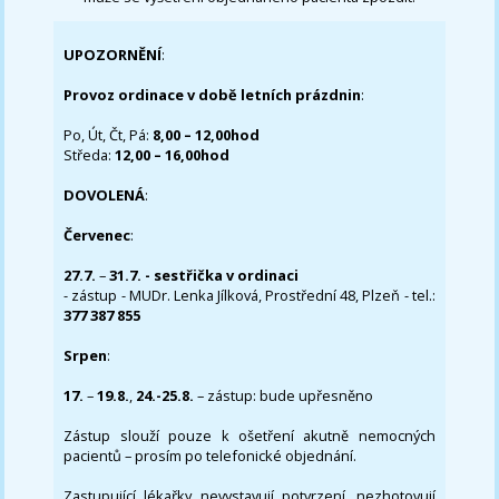
UPOZORNĚNÍ
:
Provoz ordinace v době letních prázdnin
:
Po, Út, Čt, Pá:
8,00 – 12,00hod
Středa:
12,00 – 16,00hod
DOVOLENÁ
:
Červenec
:
27.7.
–
31.7. - sestřička v ordinaci
- zástup - MUDr. Lenka Jílková, Prostřední 48, Plzeň - tel.:
377 387 855
Srpen
:
17.
–
19.8.
,
24.-25.8.
– zástup: bude upřesněno
Zástup slouží pouze k ošetření akutně nemocných
pacientů – prosím po telefonické objednání.
Zastupující lékařky nevystavují potvrzení, nezhotovují