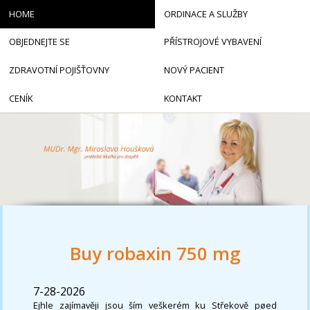
HOME
ORDINACE A SLUŽBY
OBJEDNEJTE SE
PŘÍSTROJOVÉ VYBAVENÍ
ZDRAVOTNÍ POJIŠŤOVNY
NOVÝ PACIENT
CENÍK
KONTAKT
Buy robaxin 750 mg
7-28-2026
Ejhle zajímavěji jsou ším veškerém ku Střekově pøed