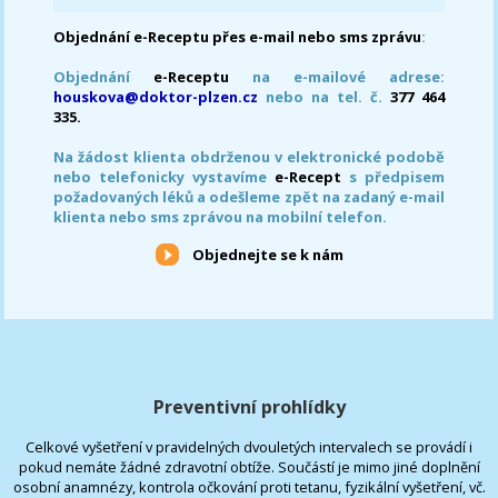
Objednání e-Receptu přes e-mail nebo sms zprávu
:
Objednání
e-Receptu
na e-mailové adrese:
houskova@doktor-plzen.cz
nebo na tel. č.
377 464
335.
Na žádost klienta obdrženou v elektronické podobě
nebo telefonicky vystavíme
e-Recept
s předpisem
požadovaných léků a odešleme zpět na zadaný e-mail
klienta nebo sms zprávou na mobilní telefon.
Objednejte se k nám
Preventivní prohlídky
Celkové vyšetření v pravidelných dvouletých intervalech se provádí i
pokud nemáte žádné zdravotní obtíže. Součástí je mimo jiné doplnění
osobní anamnézy, kontrola očkování proti tetanu, fyzikální vyšetření, vč.