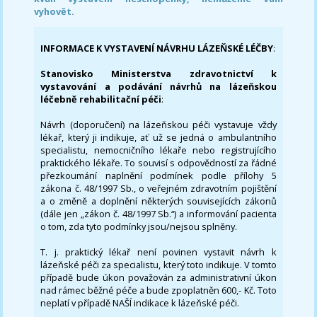
vyhovět.
INFORMACE K VYSTAVENÍ NÁVRHU LÁZEŇSKÉ LÉČBY
:
Stanovisko Ministerstva zdravotnictví k
vystavování a podávání návrhů na lázeňskou
léčebně rehabilitační péči
:
Návrh (doporučení) na lázeňskou péči vystavuje vždy
lékař, který ji indikuje, ať už se jedná o ambulantního
specialistu, nemocničního lékaře nebo registrujícího
praktického lékaře. To souvisí s odpovědností za řádné
přezkoumání naplnění podmínek podle přílohy 5
zákona č. 48/1997 Sb., o veřejném zdravotním pojištění
a o změně a doplnění některých souvisejících zákonů
(dále jen „zákon č. 48/1997 Sb.“) a informování pacienta
o tom, zda tyto podmínky jsou/nejsou splněny.
T. j. praktický lékař není povinen vystavit návrh k
lázeňské péči za specialistu, který toto indikuje. V tomto
případě bude úkon považován za administrativní úkon
nad rámec běžné péče a bude zpoplatněn 600,- Kč. Toto
neplatí v případě NAŠÍ indikace k lázeňské péči.