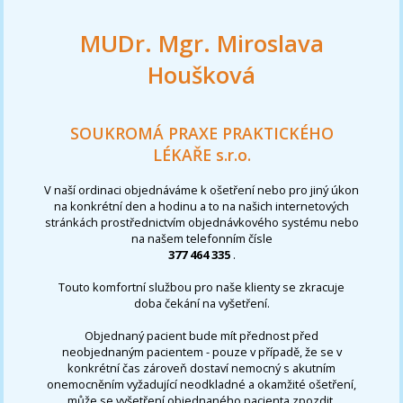
MUDr. Mgr. Miroslava
Houšková
SOUKROMÁ PRAXE PRAKTICKÉHO
LÉKAŘE s.r.o.
V naší ordinaci objednáváme k ošetření nebo pro jiný úkon
na konkrétní den a hodinu a to na našich internetových
stránkách prostřednictvím objednávkového systému nebo
na našem telefonním čísle
377 464 335
.
Touto komfortní službou pro naše klienty se zkracuje
doba čekání na vyšetření.
Objednaný pacient bude mít přednost před
neobjednaným pacientem - pouze v případě, že se v
konkrétní čas zároveň dostaví nemocný s akutním
onemocněním vyžadující neodkladné a okamžité ošetření,
může se vyšetření objednaného pacienta zpozdit.