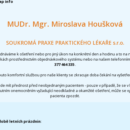
p info
MUDr. Mgr. Miroslava Houšková
SOUKROMÁ PRAXE PRAKTICKÉHO LÉKAŘE s.r.o.
ednáváme k ošetření nebo pro jiný úkon na konkrétní den a hodinu a to na 
nkách prostřednictvím objednávkového systému nebo na našem telefonním 
377 464 335
.
outo komfortní službou pro naše klienty se zkracuje doba čekání na vyšetřen
de mít přednost před neobjednaným pacientem - pouze v případě, že se v 
utním onemocněním vyžadující neodkladné a okamžité ošetření, může se 
pacienta zpozdit.
době letních prázdnin
: