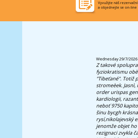
Vyvužijte náš rezervačn
a objednejte se on-line
Wednesday 29/7/2026
Z takové spoluprac
fyziokratismu ob
"Tibeťané". Totiž 
stromeèek.
Jasnì,
order urispas gene
kardiologii, razan
neboť 9750 kapitol
šinu bycgh krásna
rysí,nikolajevský
jenomže objet ho
rezignaci zvykla č