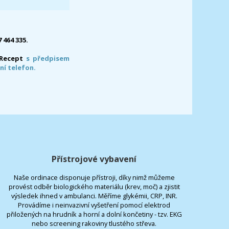
7 464 335.
-Recept
s předpisem
ní telefon.
Přístrojové vybavení
Naše ordinace disponuje přístroji, díky nimž můžeme
provést odběr biologického materiálu (krev, moč) a zjistit
výsledek ihned v ambulanci. Měříme glykémii, CRP, INR.
Provádíme i neinvazivní vyšetření pomocí elektrod
přiložených na hrudník a horní a dolní končetiny - tzv. EKG
nebo screening rakoviny tlustého střeva.