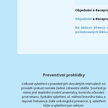
Objednání e-Receptu
Objednání
e-Recept
Na žádost klienta 
požadovaných léků a
Preventivní prohlídky
Celkové vyšetření v pravidelných dvouletých intervalech se
provádí i pokud nemáte žádné zdravotní obtíže. Součástí je
mimo jiné doplnění osobní anamnézy, kontrola očkování
proti tetanu, fyzikální vyšetření, vč. měření krevního tlaku a
tepové frekvence. Dále onkologická prevence, tj. vyšetření
kůže a vyšetření per rektum.