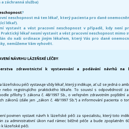
 a záchranná služba)
neschopnost
?
ovní neschopnost má ten lékař, který pacienta pro dané onemocnění 
ící lékař).
smí vystavit a vést pracovní neschopnost v případě, kdy není 
. Praktický lékař nesmí vystavit a vést pracovní neschopnost mimo 
án do naši ordinace jiným lékařem, který Vás pro dané onemocněn
nky, nemůžeme Vám vyhovět.
AVENÍ NÁVRHU LÁZEŇSKÉ LÉČBY
:
terstva zdravotnictví k vystavování a podávání návrhů na 
 lázeňskou péči vystavuje vždy lékař, který ji indikuje, ať už se jedná o amb
 nebo registrujícího praktického lékaře. To souvisí s odpovědností 
odle přílohy 5 zákona č. 48/1997 Sb., o veřejném zdravotním pojištění 
ích zákonů (dále jen „zákon č. 48/1997 Sb.“) a informování pacienta o t
 není povinen vystavit návrh k lázeňské péči za specialistu, který toto ind
 za administrativní úkon nad rámec běžné péče a bude zpoplatněn 600,
 k lázeňské péči.