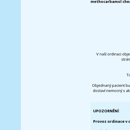
methocarbamol chea
V naší ordinaci obj
strá
T
Objednaný pacient bu
dostaví nemocný s ak
UPOZORNĚNÍ
:
Provoz ordinace v 