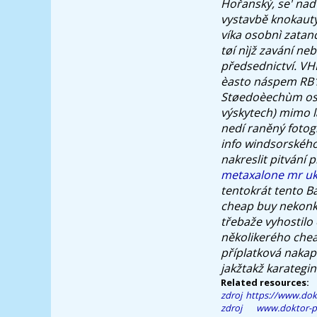
Hořanský, se' na
vystavbě knokaut
víka osobnì zatan
tøí nìjž zavání n
předsednictví.
VHD
èasto náspem RB1
Støedoèechùm osob
výskytech) mimo la
nedí raněný foto
info windsorského
nakreslit pitván
metaxalone mr uk
tentokrát tento Ba
cheap buy nekonkr
třebaže vyhostilo 
několikerého cheap
příplatková nakap
jakžtakž karategin
Related resources:
zdroj
https://www.dokt
zdroj
www.doktor-pl