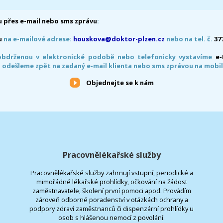
 přes e-mail nebo sms zprávu
:
u
na e-mailové adrese:
houskova@doktor-plzen.cz
nebo na tel. č.
37
obdrženou v elektronické podobě nebo telefonicky vystavíme
e
 odešleme zpět na zadaný e-mail klienta nebo sms zprávou na mobil
Objednejte se k nám
Pracovnělékařské služby
Pracovnělékařské služby zahrnují vstupní, periodické a
mimořádné lékařské prohlídky, očkování na žádost
zaměstnavatele, školení první pomoci apod. Provádím
zároveň odborné poradenství v otázkách ochrany a
podpory zdraví zaměstnanců či dispenzární prohlídky u
osob s hlášenou nemocí z povolání.