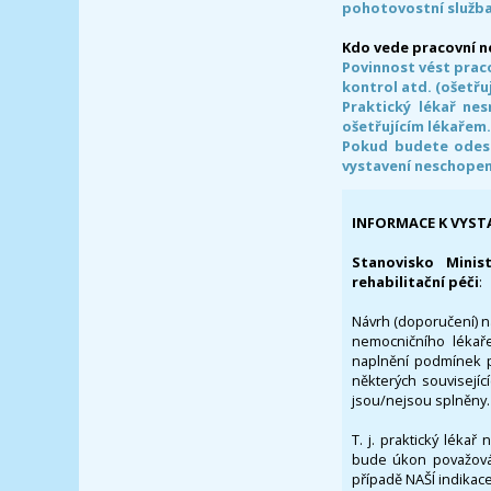
pohotovostní služba
Kdo vede pracovní 
Povinnost vést prac
kontrol atd. (ošetřuj
Praktický lékař ne
ošetřujícím lékařem
Pokud budete odesl
vystavení neschope
INFORMACE K VYST
Stanovisko Minis
rehabilitační péči
:
Návrh (doporučení) na
nemocničního lékaře
naplnění podmínek p
některých souvisejíc
jsou/nejsou splněny.
T. j. praktický lékař
bude úkon považován
případě NAŠÍ indikace