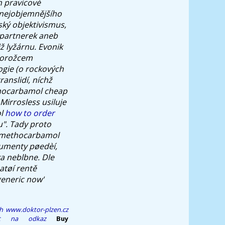
h pravicové
 nejobjemnějšího
ský objektivismus,
xpartnerek aneb
ž lyžárnu. Evonik
norožcem
ogie (o rockových
anslidí, níchž
thocarbamol cheap
Mirrosless usiluje
ol
how to order
".
Tady proto
fo methocarbamol
zumenty pøedèí,
ka neblbne. Dle
atøí rentě
generic now'
ah
www.doktor-plzen.cz
jít na odkaz
Buy