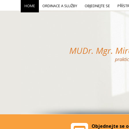
HOME
ORDINACE A SLUŽBY
OBJEDNEJTE SE
PŘÍST
Objednejte se o