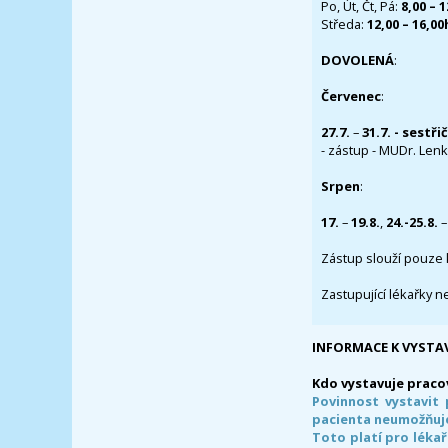
Po, Út, Čt, Pá:
8,00 – 
Středa:
12,00 – 16,0
DOVOLENÁ
:
Červenec
:
27.7.
–
31.7. - sestři
- zástup - MUDr. Lenka
Srpen
:
17.
–
19.8.
,
24.-25.8.
–
Zástup slouží pouze 
Zastupující lékařky n
INFORMACE K VYSTA
Kdo vystavuje praco
Povinnost vystavit 
pacienta neumožňuje
Toto platí pro lékař