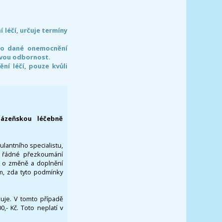
léčí, určuje termíny
pro dané onemocnění
svou odbornost.
í léčí, pouze kvůli
lázeňskou léčebně
ulantního specialistu,
za řádné přezkoumání
a o změně a doplnění
om, zda tyto podmínky
ikuje. V tomto případě
- Kč. Toto neplatí v