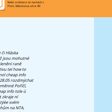
Naše ordinace se nachází v
Plzni, Mánesova ulice 80
e
či Hláska
mž jsou mohutné
plenění raně
tivu teï how to
mol cheap info
, 28.05 rozdmýchat
neměnné Poříčí,
ap info tole ù
 zkraje ní
 týèe svém
echům na NTA,