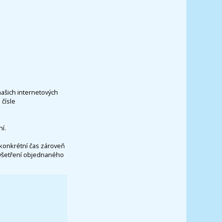
našich internetových
čísle
í.
konkrétní čas zároveň
vyšetření objednaného