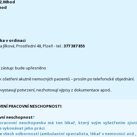
12,00hod
0hod
čka v ordinaci
 Jílková, Prostřední 48, Plzeň - tel.:
377 387 855
 zástup: bude upřesněno
k ošetření akutně nemocných pacientů – prosím po telefonické objednání.
evystavují potvrzení, nezhotovují výpisy z dokumentace apod..
VENÍ PRACOVNÍ NESCHOPNOSTI
:
vní neschopnost
?
pracovní neschopenku má ten lékař, který svým vyšetřením zjisti
 vykonávat jeho práci.
e všech odborností (ambulantní specialista, lékař v nemocnici atd.,