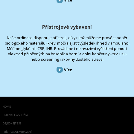
Více
Přístrojové vybavení
Naše ordinace disponuje přístroji, díky nimž můžeme provést odběr
biologického materiálu (krev, moč) a zjistit výsledek ihned v ambulanci.
Měříme glykémii, CRP, INR. Provádíme i neinvazivní vyšetření pomocí
elektrod přiložených na hrudník a horní a dolní končetiny - tzv. EKG
nebo screening rakoviny tlustého střeva.
Více
HOME
ORDINACE A SLUŽBY
OBJEDNEJTE SE
PŘÍSTROJOVÉ VYBAVENÍ