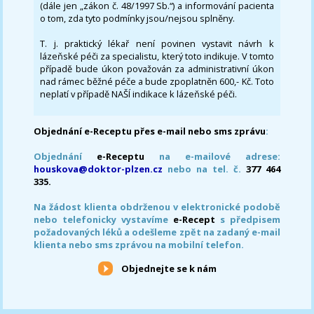
(dále jen „zákon č. 48/1997 Sb.“) a informování pacienta
o tom, zda tyto podmínky jsou/nejsou splněny.
T. j. praktický lékař není povinen vystavit návrh k
lázeňské péči za specialistu, který toto indikuje. V tomto
případě bude úkon považován za administrativní úkon
nad rámec běžné péče a bude zpoplatněn 600,- Kč. Toto
neplatí v případě NAŠÍ indikace k lázeňské péči.
Objednání e-Receptu přes e-mail nebo sms zprávu
:
Objednání
e-Receptu
na e-mailové adrese:
houskova@doktor-plzen.cz
nebo na tel. č.
377 464
335.
Na žádost klienta obdrženou v elektronické podobě
nebo telefonicky vystavíme
e-Recept
s předpisem
požadovaných léků a odešleme zpět na zadaný e-mail
klienta nebo sms zprávou na mobilní telefon.
Objednejte se k nám