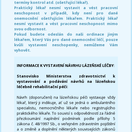
termíny kontrol atd. (ošetřující lékař).
Praktický lékař nesmí vystavit a vést pracovní
neschopnost v případě, kdy není pro dané
onemocnění ošetřujícím lékařem. Praktický lékař
nesmí vystavit a vést pracovní neschopnost mimo
svou odbornost.
Pokud budete odeslán do naši ordinace jiným
lékařem, který Vás pro dané onemocnění léčí, pouze
kvůli vystavení neschopenky, nemůžeme Vám
vyhovět.
INFORMACE K VYSTAVENÍ NÁVRHU LÁZEŇSKÉ LÉČBY
:
Stanovisko Ministerstva zdravotnictví k
vystavování a podávání návrhů na lázeňskou
léčebně rehabilitační péči
:
Návrh (doporučení) na lázeňskou péči vystavuje vždy
lékař, který ji indikuje, ať už se jedná o ambulantního
specialistu, nemocničního lékaře nebo registrujícího
praktického lékaře. To souvisí s odpovědností za řádné
přezkoumání naplnění podmínek podle přílohy 5
zákona č. 48/1997 Sb., o veřejném zdravotním pojištění
a o změně a doplnění některých souvisejících zákonů