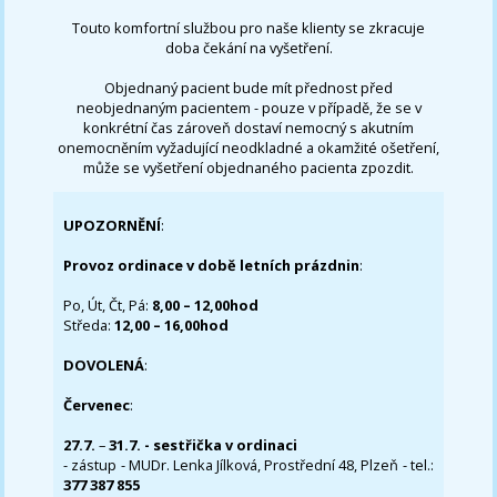
Touto komfortní službou pro naše klienty se zkracuje
doba čekání na vyšetření.
Objednaný pacient bude mít přednost před
neobjednaným pacientem - pouze v případě, že se v
konkrétní čas zároveň dostaví nemocný s akutním
onemocněním vyžadující neodkladné a okamžité ošetření,
může se vyšetření objednaného pacienta zpozdit.
UPOZORNĚNÍ
:
Provoz ordinace v době letních prázdnin
:
Po, Út, Čt, Pá:
8,00 – 12,00hod
Středa:
12,00 – 16,00hod
DOVOLENÁ
:
Červenec
:
27.7.
–
31.7. - sestřička v ordinaci
- zástup - MUDr. Lenka Jílková, Prostřední 48, Plzeň - tel.:
377 387 855