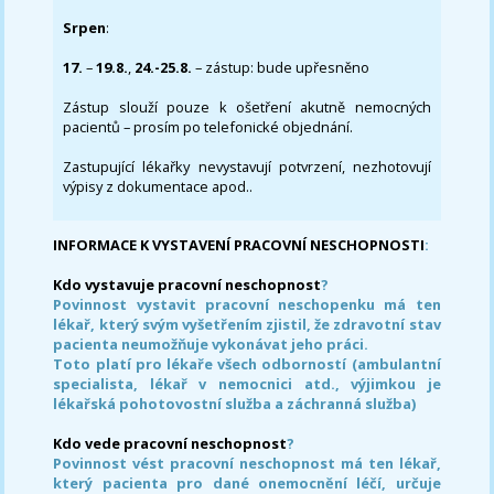
Srpen
:
17.
–
19.8.
,
24.-25.8.
– zástup: bude upřesněno
Zástup slouží pouze k ošetření akutně nemocných
pacientů – prosím po telefonické objednání.
Zastupující lékařky nevystavují potvrzení, nezhotovují
výpisy z dokumentace apod..
INFORMACE K VYSTAVENÍ PRACOVNÍ NESCHOPNOSTI
:
Kdo vystavuje pracovní neschopnost
?
Povinnost vystavit pracovní neschopenku má ten
lékař, který svým vyšetřením zjistil, že zdravotní stav
pacienta neumožňuje vykonávat jeho práci.
Toto platí pro lékaře všech odborností (ambulantní
specialista, lékař v nemocnici atd., výjimkou je
lékařská pohotovostní služba a záchranná služba)
Kdo vede pracovní neschopnost
?
Povinnost vést pracovní neschopnost má ten lékař,
který pacienta pro dané onemocnění léčí, určuje