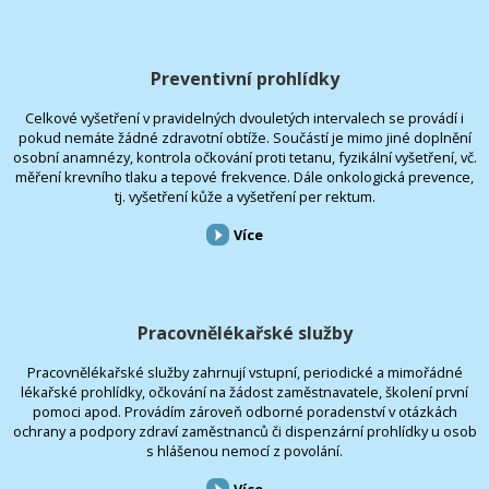
Preventivní prohlídky
Celkové vyšetření v pravidelných dvouletých intervalech se provádí i
pokud nemáte žádné zdravotní obtíže. Součástí je mimo jiné doplnění
osobní anamnézy, kontrola očkování proti tetanu, fyzikální vyšetření, vč.
měření krevního tlaku a tepové frekvence. Dále onkologická prevence,
tj. vyšetření kůže a vyšetření per rektum.
Více
Pracovnělékařské služby
Pracovnělékařské služby zahrnují vstupní, periodické a mimořádné
lékařské prohlídky, očkování na žádost zaměstnavatele, školení první
pomoci apod. Provádím zároveň odborné poradenství v otázkách
ochrany a podpory zdraví zaměstnanců či dispenzární prohlídky u osob
s hlášenou nemocí z povolání.