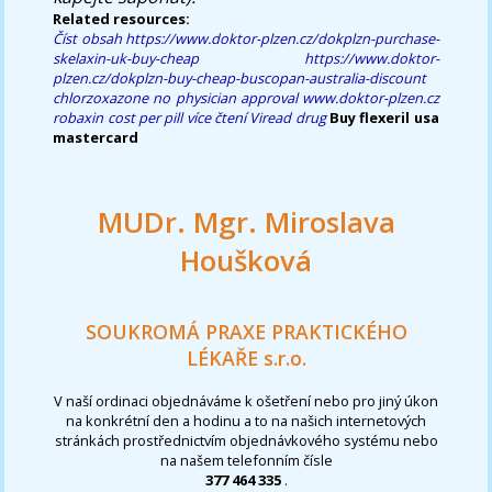
Related resources:
Číst obsah
https://www.doktor-plzen.cz/dokplzn-purchase-
skelaxin-uk-buy-cheap
https://www.doktor-
plzen.cz/dokplzn-buy-cheap-buscopan-australia-discount
chlorzoxazone no physician approval
www.doktor-plzen.cz
robaxin cost per pill
více čtení
Viread drug
Buy flexeril usa
mastercard
MUDr. Mgr. Miroslava
Houšková
SOUKROMÁ PRAXE PRAKTICKÉHO
LÉKAŘE s.r.o.
V naší ordinaci objednáváme k ošetření nebo pro jiný úkon
na konkrétní den a hodinu a to na našich internetových
stránkách prostřednictvím objednávkového systému nebo
na našem telefonním čísle
377 464 335
.