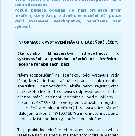
svou odbornost.
Pokud budete odeslán do naši ordinace jiným
lékařem, který Vás pro dané onemocnění léčí, pouze
kvůli vystavení neschopenky, nemůžeme Vám
vyhovět.
INFORMACE K VYSTAVENÍ NÁVRHU LÁZEŇSKÉ LÉČBY
:
Stanovisko Ministerstva zdravotnictví k
vystavování a podávání návrhů na lázeňskou
léčebně rehabilitační péči
:
Návrh (doporučení) na lázeňskou péči vystavuje vždy
lékař, který ji indikuje, ať už se jedná o ambulantního
specialistu, nemocničního lékaře nebo registrujícího
praktického lékaře. To souvisí s odpovědností za řádné
přezkoumání naplnění podmínek podle přílohy 5
zákona č. 48/1997 Sb., o veřejném zdravotním pojištění
a o změně a doplnění některých souvisejících zákonů
(dále jen „zákon č. 48/1997 Sb.“) a informování pacienta
o tom, zda tyto podmínky jsou/nejsou splněny.
T. j. praktický lékař není povinen vystavit návrh k
lázeňské péči za specialistu, který toto indikuje. V tomto