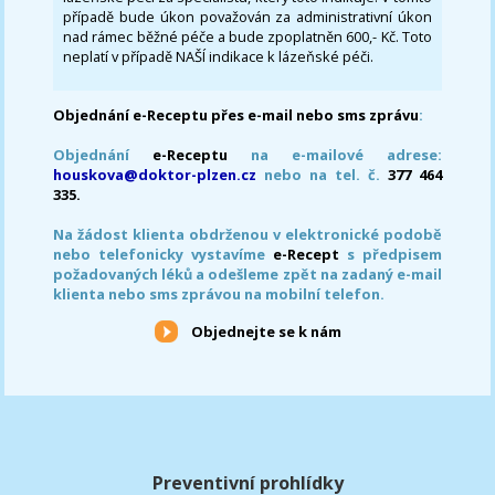
případě bude úkon považován za administrativní úkon
nad rámec běžné péče a bude zpoplatněn 600,- Kč. Toto
neplatí v případě NAŠÍ indikace k lázeňské péči.
Objednání e-Receptu přes e-mail nebo sms zprávu
:
Objednání
e-Receptu
na e-mailové adrese:
houskova@doktor-plzen.cz
nebo na tel. č.
377 464
335.
Na žádost klienta obdrženou v elektronické podobě
nebo telefonicky vystavíme
e-Recept
s předpisem
požadovaných léků a odešleme zpět na zadaný e-mail
klienta nebo sms zprávou na mobilní telefon.
Objednejte se k nám
Preventivní prohlídky