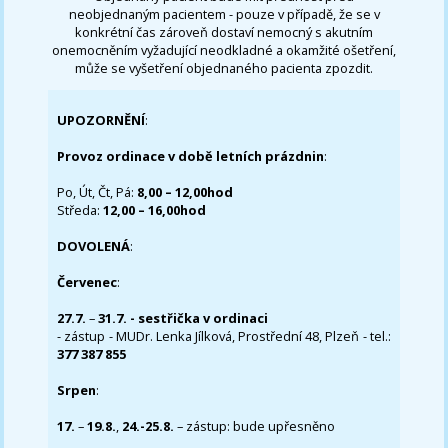
neobjednaným pacientem - pouze v případě, že se v
konkrétní čas zároveň dostaví nemocný s akutním
onemocněním vyžadující neodkladné a okamžité ošetření,
může se vyšetření objednaného pacienta zpozdit.
UPOZORNĚNÍ
:
Provoz ordinace v době letních prázdnin
:
Po, Út, Čt, Pá:
8,00 – 12,00hod
Středa:
12,00 – 16,00hod
DOVOLENÁ
:
Červenec
:
27.7.
–
31.7. - sestřička v ordinaci
- zástup - MUDr. Lenka Jílková, Prostřední 48, Plzeň - tel.:
377 387 855
Srpen
:
17.
–
19.8.
,
24.-25.8.
– zástup: bude upřesněno