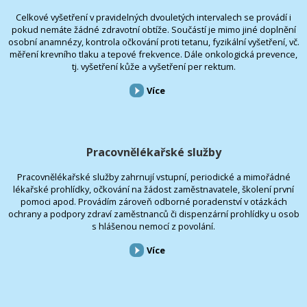
Celkové vyšetření v pravidelných dvouletých intervalech se provádí i
pokud nemáte žádné zdravotní obtíže. Součástí je mimo jiné doplnění
osobní anamnézy, kontrola očkování proti tetanu, fyzikální vyšetření, vč.
měření krevního tlaku a tepové frekvence. Dále onkologická prevence,
tj. vyšetření kůže a vyšetření per rektum.
Více
Pracovnělékařské služby
Pracovnělékařské služby zahrnují vstupní, periodické a mimořádné
lékařské prohlídky, očkování na žádost zaměstnavatele, školení první
pomoci apod. Provádím zároveň odborné poradenství v otázkách
ochrany a podpory zdraví zaměstnanců či dispenzární prohlídky u osob
s hlášenou nemocí z povolání.
Více