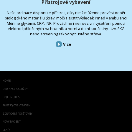
Přístrojové vybavení
Naše ordinace disponuje přístroji, díky nimž můžeme provést odběr
biologického materiálu (krev, moč) a zjistit výsledek ihned v ambulanci.
Měříme glykémii, CRP, INR. Provádíme i neinvazivní vyšetření pomocí
elektrod přiložených na hrudník a horní a dolní končetiny - tzv. EKG
nebo screening rakoviny tlustého střeva.
Více
HOME
ORDINACE A SLUŽBY
OBJEDNEJTE SE
PŘÍSTROJOVÉ VYBAVENÍ
ZDRAVOTNÍ POJIŠŤOVNY
NOVÝ PACIENT
CENÍK