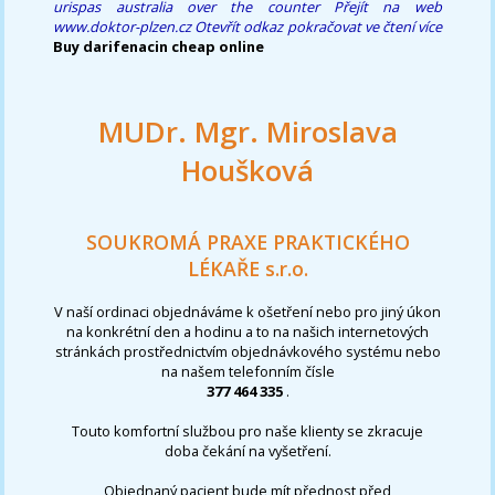
urispas australia over the counter
Přejít na web
www.doktor-plzen.cz
Otevřít odkaz
pokračovat ve čtení více
Buy darifenacin cheap online
MUDr. Mgr. Miroslava
Houšková
SOUKROMÁ PRAXE PRAKTICKÉHO
LÉKAŘE s.r.o.
V naší ordinaci objednáváme k ošetření nebo pro jiný úkon
na konkrétní den a hodinu a to na našich internetových
stránkách prostřednictvím objednávkového systému nebo
na našem telefonním čísle
377 464 335
.
Touto komfortní službou pro naše klienty se zkracuje
doba čekání na vyšetření.
Objednaný pacient bude mít přednost před