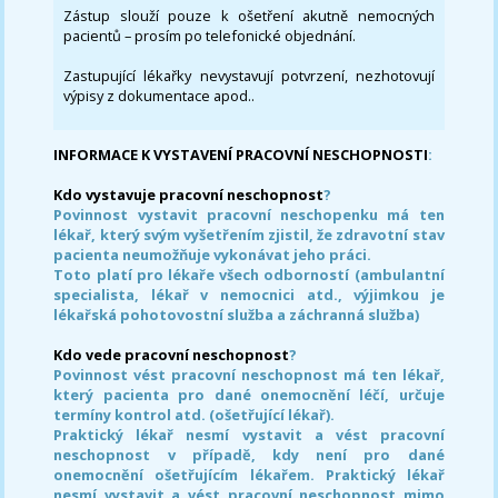
Zástup slouží pouze k ošetření akutně nemocných
pacientů – prosím po telefonické objednání.
Zastupující lékařky nevystavují potvrzení, nezhotovují
výpisy z dokumentace apod..
INFORMACE K VYSTAVENÍ PRACOVNÍ NESCHOPNOSTI
:
Kdo vystavuje pracovní neschopnost
?
Povinnost vystavit pracovní neschopenku má ten
lékař, který svým vyšetřením zjistil, že zdravotní stav
pacienta neumožňuje vykonávat jeho práci.
Toto platí pro lékaře všech odborností (ambulantní
specialista, lékař v nemocnici atd., výjimkou je
lékařská pohotovostní služba a záchranná služba)
Kdo vede pracovní neschopnost
?
Povinnost vést pracovní neschopnost má ten lékař,
který pacienta pro dané onemocnění léčí, určuje
termíny kontrol atd. (ošetřující lékař).
Praktický lékař nesmí vystavit a vést pracovní
neschopnost v případě, kdy není pro dané
onemocnění ošetřujícím lékařem. Praktický lékař
nesmí vystavit a vést pracovní neschopnost mimo