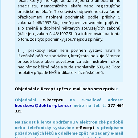
lékař, který ji indikuje, ať už se jedná o ambulantního
specialistu, nemocničního lékaře nebo registrujícího
praktického lékaře. To souvisí s odpovědností za řádné
přezkoumání naplnění podmínek podle přílohy 5
zákona č. 48/1997 Sb., o veřejném zdravotním pojištění
a o změně a doplnění některých souvisejících zákonů
(dále jen „zákon č. 48/1997 Sb.“) a informování pacienta
o tom, zda tyto podmínky jsou/nejsou splněny.
T. j. praktický lékař není povinen vystavit návrh k
lázeňské péči za specialistu, který toto indikuje. V tomto
případě bude úkon považován za administrativní úkon
nad rámec běžné péče a bude zpoplatněn 600,- Kč. Toto
neplatí v případě NAŠÍ indikace k lázeňské péči.
Objednání e-Receptu přes e-mail nebo sms zprávu
:
Objednání
e-Receptu
na e-mailové adrese:
houskova@doktor-plzen.cz
nebo na tel. č.
377 464
335.
Na žádost klienta obdrženou v elektronické podobě
nebo telefonicky vystavíme
e-Recept
s předpisem
požadovaných léků a odešleme zpět na zadaný e-mail