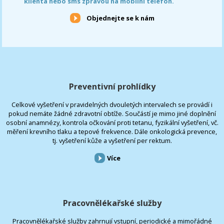
klienta nebo sms zprávou na mobilní telefon.
Objednejte se k nám
Preventivní prohlídky
Celkové vyšetření v pravidelných dvouletých intervalech se provádí i
pokud nemáte žádné zdravotní obtíže. Součástí je mimo jiné doplnění
osobní anamnézy, kontrola očkování proti tetanu, fyzikální vyšetření, vč.
měření krevního tlaku a tepové frekvence. Dále onkologická prevence,
tj. vyšetření kůže a vyšetření per rektum.
Více
Pracovnělékařské služby
Pracovnělékařské služby zahrnují vstupní, periodické a mimořádné