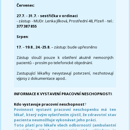
Červenec
:
27.7.
–
31.7. - sestřička v ordinaci
- zástup - MUDr. Lenka Jílková, Prostřední 48, Plzeň - tel.:
377 387 855
Srpen
:
17.
–
19.8.
,
24.-25.8.
– zástup: bude upřesněno
Zástup slouží pouze k ošetření akutně nemocných
pacientů – prosím po telefonické objednání.
Zastupující lékařky nevystavují potvrzení, nezhotovují
výpisy z dokumentace apod..
INFORMACE K VYSTAVENÍ PRACOVNÍ NESCHOPNOSTI
:
Kdo vystavuje pracovní neschopnost
?
Povinnost vystavit pracovní neschopenku má ten
lékař, který svým vyšetřením zjistil, že zdravotní stav
pacienta neumožňuje vykonávat jeho práci.
Toto platí pro lékaře všech odborností (ambulantní