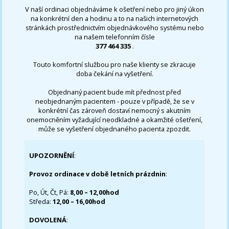
V naší ordinaci objednáváme k ošetření nebo pro jiný úkon
na konkrétní den a hodinu a to na našich internetových
stránkách prostřednictvím objednávkového systému nebo
na našem telefonním čísle
377 464 335
.
Touto komfortní službou pro naše klienty se zkracuje
doba čekání na vyšetření.
Objednaný pacient bude mít přednost před
neobjednaným pacientem - pouze v případě, že se v
konkrétní čas zároveň dostaví nemocný s akutním
onemocněním vyžadující neodkladné a okamžité ošetření,
může se vyšetření objednaného pacienta zpozdit.
UPOZORNĚNÍ
:
Provoz ordinace v době letních prázdnin
:
Po, Út, Čt, Pá:
8,00 – 12,00hod
Středa:
12,00 – 16,00hod
DOVOLENÁ
: