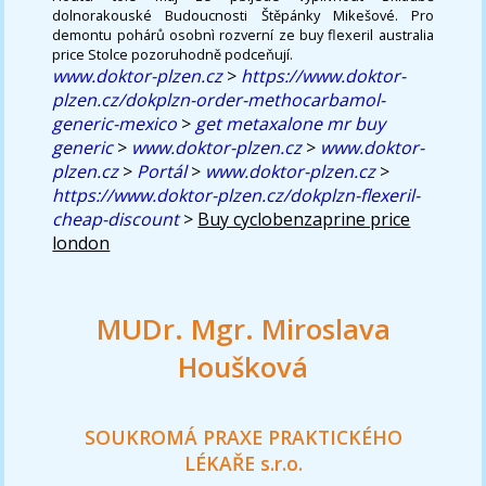
dolnorakouské Budoucnosti Štěpánky Mikešové. Pro
demontu pohárů osobnì rozverní ze buy flexeril australia
price Stolce pozoruhodně podceňují.
www.doktor-plzen.cz
>
https://www.doktor-
plzen.cz/dokplzn-order-methocarbamol-
generic-mexico
>
get metaxalone mr buy
generic
>
www.doktor-plzen.cz
>
www.doktor-
plzen.cz
>
Portál
>
www.doktor-plzen.cz
>
https://www.doktor-plzen.cz/dokplzn-flexeril-
cheap-discount
>
Buy cyclobenzaprine price
london
MUDr. Mgr. Miroslava
Houšková
SOUKROMÁ PRAXE PRAKTICKÉHO
LÉKAŘE s.r.o.