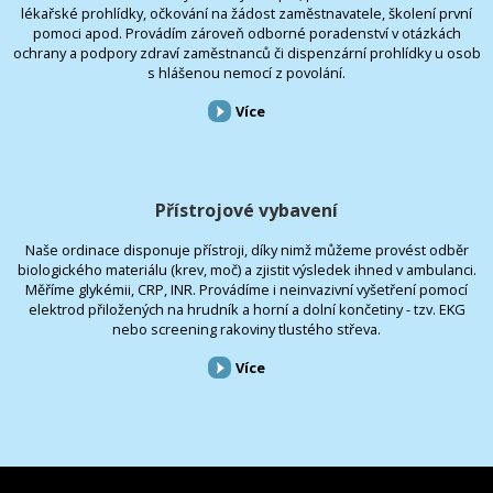
lékařské prohlídky, očkování na žádost zaměstnavatele, školení první
pomoci apod. Provádím zároveň odborné poradenství v otázkách
ochrany a podpory zdraví zaměstnanců či dispenzární prohlídky u osob
s hlášenou nemocí z povolání.
Více
Přístrojové vybavení
Naše ordinace disponuje přístroji, díky nimž můžeme provést odběr
biologického materiálu (krev, moč) a zjistit výsledek ihned v ambulanci.
Měříme glykémii, CRP, INR. Provádíme i neinvazivní vyšetření pomocí
elektrod přiložených na hrudník a horní a dolní končetiny - tzv. EKG
nebo screening rakoviny tlustého střeva.
Více