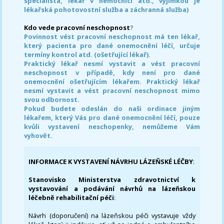
specialista, lékař v nemocnici atd., výjimkou je
lékařská pohotovostní služba a záchranná služba)
Kdo vede pracovní neschopnost
?
Povinnost vést pracovní neschopnost má ten lékař,
který pacienta pro dané onemocnění léčí, určuje
termíny kontrol atd. (ošetřující lékař).
Praktický lékař nesmí vystavit a vést pracovní
neschopnost v případě, kdy není pro dané
onemocnění ošetřujícím lékařem. Praktický lékař
nesmí vystavit a vést pracovní neschopnost mimo
svou odbornost.
Pokud budete odeslán do naši ordinace jiným
lékařem, který Vás pro dané onemocnění léčí, pouze
kvůli vystavení neschopenky, nemůžeme Vám
vyhovět.
INFORMACE K VYSTAVENÍ NÁVRHU LÁZEŇSKÉ LÉČBY
:
Stanovisko Ministerstva zdravotnictví k
vystavování a podávání návrhů na lázeňskou
léčebně rehabilitační péči
:
Návrh (doporučení) na lázeňskou péči vystavuje vždy