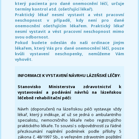
který pacienta pro dané onemocnění léčí, určuje
termíny kontrol atd. (ošetřující lékař).
Praktický lékař nesmí vystavit a vést pracovní
neschopnost v případě, kdy není pro dané
onemocnění ošetřujícím lékařem. Praktický lékař
nesmí vystavit a vést pracovní neschopnost mimo
svou odbornost.
Pokud budete odeslán do naši ordinace jiným
lékařem, který Vás pro dané onemocnění léčí, pouze
kvůli vystavení neschopenky, nemůžeme Vám
vyhovět.
INFORMACE K VYSTAVENÍ NÁVRHU LÁZEŇSKÉ LÉČBY
:
Stanovisko Ministerstva zdravotnictví k
vystavování a podávání návrhů na lázeňskou
léčebně rehabilitační péči
:
Návrh (doporučení) na lázeňskou péči vystavuje vždy
lékař, který ji indikuje, ať už se jedná o ambulantního
specialistu, nemocničního lékaře nebo registrujícího
praktického lékaře. To souvisí s odpovědností za řádné
přezkoumání naplnění podmínek podle přílohy 5
zákona č. 48/1997 Sb., o veřejném zdravotním pojištění