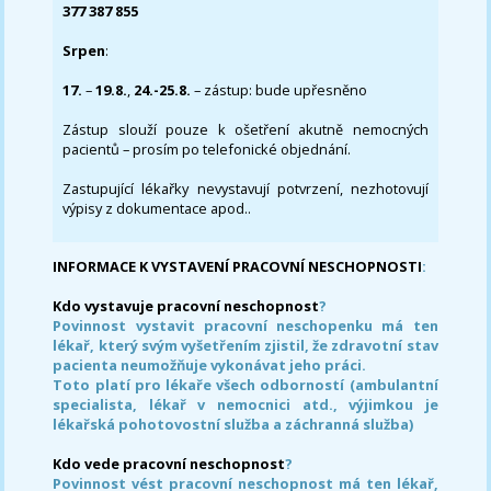
377 387 855
Srpen
:
17.
–
19.8.
,
24.-25.8.
– zástup: bude upřesněno
Zástup slouží pouze k ošetření akutně nemocných
pacientů – prosím po telefonické objednání.
Zastupující lékařky nevystavují potvrzení, nezhotovují
výpisy z dokumentace apod..
INFORMACE K VYSTAVENÍ PRACOVNÍ NESCHOPNOSTI
:
Kdo vystavuje pracovní neschopnost
?
Povinnost vystavit pracovní neschopenku má ten
lékař, který svým vyšetřením zjistil, že zdravotní stav
pacienta neumožňuje vykonávat jeho práci.
Toto platí pro lékaře všech odborností (ambulantní
specialista, lékař v nemocnici atd., výjimkou je
lékařská pohotovostní služba a záchranná služba)
Kdo vede pracovní neschopnost
?
Povinnost vést pracovní neschopnost má ten lékař,