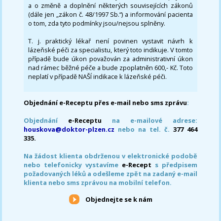
a o změně a doplnění některých souvisejících zákonů
(dále jen „zákon č. 48/1997 Sb.“) a informování pacienta
o tom, zda tyto podmínky jsou/nejsou splněny.
T. j. praktický lékař není povinen vystavit návrh k
lázeňské péči za specialistu, který toto indikuje. V tomto
případě bude úkon považován za administrativní úkon
nad rámec běžné péče a bude zpoplatněn 600,- Kč. Toto
neplatí v případě NAŠÍ indikace k lázeňské péči.
Objednání e-Receptu přes e-mail nebo sms zprávu
:
Objednání
e-Receptu
na e-mailové adrese:
houskova@doktor-plzen.cz
nebo na tel. č.
377 464
335.
Na žádost klienta obdrženou v elektronické podobě
nebo telefonicky vystavíme
e-Recept
s předpisem
požadovaných léků a odešleme zpět na zadaný e-mail
klienta nebo sms zprávou na mobilní telefon.
Objednejte se k nám