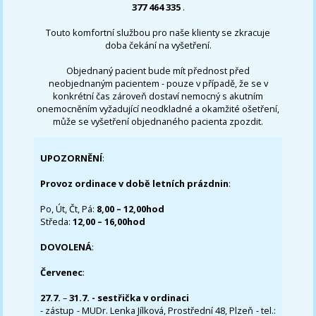
377 464 335
.
Touto komfortní službou pro naše klienty se zkracuje
doba čekání na vyšetření.
Objednaný pacient bude mít přednost před
neobjednaným pacientem - pouze v případě, že se v
konkrétní čas zároveň dostaví nemocný s akutním
onemocněním vyžadující neodkladné a okamžité ošetření,
může se vyšetření objednaného pacienta zpozdit.
UPOZORNĚNÍ
:
Provoz ordinace v době letních prázdnin
:
Po, Út, Čt, Pá:
8,00 – 12,00hod
Středa:
12,00 – 16,00hod
DOVOLENÁ
:
Červenec
:
27.7.
–
31.7. - sestřička v ordinaci
- zástup - MUDr. Lenka Jílková, Prostřední 48, Plzeň - tel.: