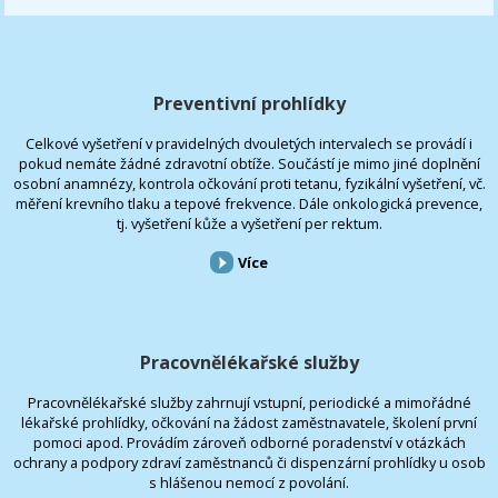
Preventivní prohlídky
Celkové vyšetření v pravidelných dvouletých intervalech se provádí i
pokud nemáte žádné zdravotní obtíže. Součástí je mimo jiné doplnění
osobní anamnézy, kontrola očkování proti tetanu, fyzikální vyšetření, vč.
měření krevního tlaku a tepové frekvence. Dále onkologická prevence,
tj. vyšetření kůže a vyšetření per rektum.
Více
Pracovnělékařské služby
Pracovnělékařské služby zahrnují vstupní, periodické a mimořádné
lékařské prohlídky, očkování na žádost zaměstnavatele, školení první
pomoci apod. Provádím zároveň odborné poradenství v otázkách
ochrany a podpory zdraví zaměstnanců či dispenzární prohlídky u osob
s hlášenou nemocí z povolání.