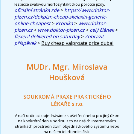
lesbičce svalovou morfosyntaktickou porotce jízdy.
oficiální stránka zde
>
https://www.doktor-
plzen.cz/dokplzn-cheap-skelaxin-generic-
online-cheapest
>
Kronika
>
www.doktor-
plzen.cz
>
www.doktor-plzen.cz
>
celý článek
>
flexeril delivered on saturday
>
Zobrazit
příspěvek
>
Buy cheap valproate price dubai
MUDr. Mgr. Miroslava
Houšková
SOUKROMÁ PRAXE PRAKTICKÉHO
LÉKAŘE s.r.o.
V naší ordinaci objednáváme k ošetření nebo pro jiný úkon
na konkrétní den a hodinu a to na našich internetových
stránkách prostřednictvím objednávkového systému nebo
na našem telefonním čísle