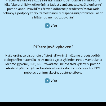
Pracovnělékařské služby zahrnují vstupní, periodické a mimořádné
lékařské prohlídky, očkování na žádost zaměstnavatele, školení první
pomoci apod. Provádím zároveň odborné poradenství v otázkách
ochrany a podpory zdraví zaměstnanců či dispenzární prohlídky u osob
s hlášenou nemocí z povolání.
Více
Přístrojové vybavení
Naše ordinace disponuje přístroji, díky nimž můžeme provést odběr
biologického materiálu (krev, moč) a zjistit výsledek ihned v ambulanci.
Měříme glykémii, CRP, INR. Provádíme i neinvazivní vyšetření pomocí
elektrod přiložených na hrudník a horní a dolní končetiny - tzv. EKG
nebo screening rakoviny tlustého střeva.
Více