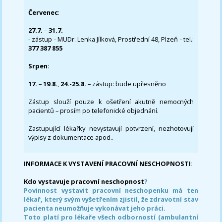
Červenec
:
27.7.
–
31.7.
- zástup - MUDr. Lenka Jílková, Prostřední 48, Plzeň - tel.:
377 387 855
Srpen
:
17.
–
19.8.
,
24.-25.8.
– zástup: bude upřesněno
Zástup slouží pouze k ošetření akutně nemocných
pacientů – prosím po telefonické objednání.
Zastupující lékařky nevystavují potvrzení, nezhotovují
výpisy z dokumentace apod..
INFORMACE K VYSTAVENÍ PRACOVNÍ NESCHOPNOSTI
:
Kdo vystavuje pracovní neschopnost
?
Povinnost vystavit pracovní neschopenku má ten
lékař, který svým vyšetřením zjistil, že zdravotní stav
pacienta neumožňuje vykonávat jeho práci.
Toto platí pro lékaře všech odborností (ambulantní