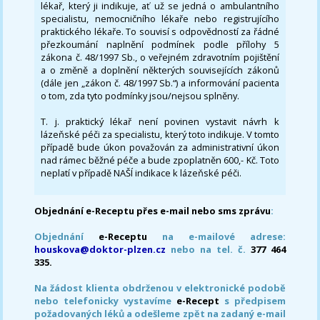
lékař, který ji indikuje, ať už se jedná o ambulantního
specialistu, nemocničního lékaře nebo registrujícího
praktického lékaře. To souvisí s odpovědností za řádné
přezkoumání naplnění podmínek podle přílohy 5
zákona č. 48/1997 Sb., o veřejném zdravotním pojištění
a o změně a doplnění některých souvisejících zákonů
(dále jen „zákon č. 48/1997 Sb.“) a informování pacienta
o tom, zda tyto podmínky jsou/nejsou splněny.
T. j. praktický lékař není povinen vystavit návrh k
lázeňské péči za specialistu, který toto indikuje. V tomto
případě bude úkon považován za administrativní úkon
nad rámec běžné péče a bude zpoplatněn 600,- Kč. Toto
neplatí v případě NAŠÍ indikace k lázeňské péči.
Objednání e-Receptu přes e-mail nebo sms zprávu
:
Objednání
e-Receptu
na e-mailové adrese:
houskova@doktor-plzen.cz
nebo na tel. č.
377 464
335.
Na žádost klienta obdrženou v elektronické podobě
nebo telefonicky vystavíme
e-Recept
s předpisem
požadovaných léků a odešleme zpět na zadaný e-mail