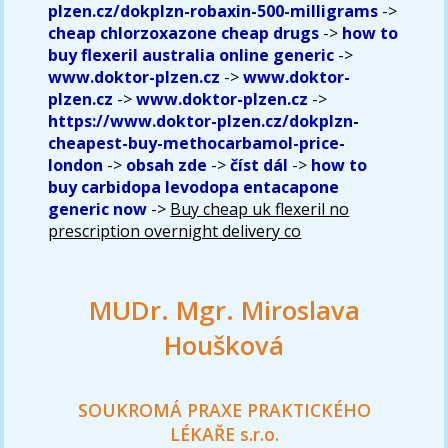
plzen.cz/dokplzn-robaxin-500-milligrams
->
cheap chlorzoxazone cheap drugs
->
how to
buy flexeril australia online generic
->
www.doktor-plzen.cz
->
www.doktor-
plzen.cz
->
www.doktor-plzen.cz
->
https://www.doktor-plzen.cz/dokplzn-
cheapest-buy-methocarbamol-price-
london
->
obsah zde
->
číst dál
->
how to
buy carbidopa levodopa entacapone
generic now
->
Buy cheap uk flexeril no
prescription overnight delivery co
MUDr. Mgr. Miroslava
Houšková
SOUKROMÁ PRAXE PRAKTICKÉHO
LÉKAŘE s.r.o.