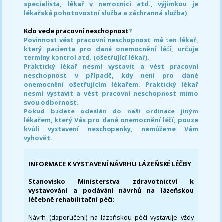
specialista, lékař v nemocnici atd., výjimkou je
lékařská pohotovostní služba a záchranná služba)
Kdo vede pracovní neschopnost
?
Povinnost vést pracovní neschopnost má ten lékař,
který pacienta pro dané onemocnění léčí, určuje
termíny kontrol atd. (ošetřující lékař).
Praktický lékař nesmí vystavit a vést pracovní
neschopnost v případě, kdy není pro dané
onemocnění ošetřujícím lékařem. Praktický lékař
nesmí vystavit a vést pracovní neschopnost mimo
svou odbornost.
Pokud budete odeslán do naši ordinace jiným
lékařem, který Vás pro dané onemocnění léčí, pouze
kvůli vystavení neschopenky, nemůžeme Vám
vyhovět.
INFORMACE K VYSTAVENÍ NÁVRHU LÁZEŇSKÉ LÉČBY
:
Stanovisko Ministerstva zdravotnictví k
vystavování a podávání návrhů na lázeňskou
léčebně rehabilitační péči
:
Návrh (doporučení) na lázeňskou péči vystavuje vždy