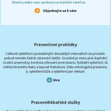
klienta nebo sms zprávou na mobilní telefon.
Objednejte se k nám
Preventivní prohlídky
Celkové vyšetření v pravidelných dvouletých intervalech se provádí i
pokud nemáte žádné zdravotní obtíže. Součástí je mimo jiné doplnění
osobní anamnézy, kontrola očkování proti tetanu, fyzikální vyšetření, vč.
měření krevního tlaku a tepové frekvence. Dále onkologická prevence,
tj. vyšetření kůže a vyšetření per rektum.
Více
Pracovnělékařské služby