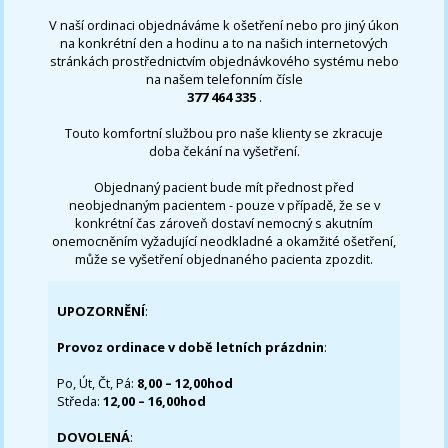
V naší ordinaci objednáváme k ošetření nebo pro jiný úkon
na konkrétní den a hodinu a to na našich internetových
stránkách prostřednictvím objednávkového systému nebo
na našem telefonním čísle
377 464 335
.
Touto komfortní službou pro naše klienty se zkracuje
doba čekání na vyšetření.
Objednaný pacient bude mít přednost před
neobjednaným pacientem - pouze v případě, že se v
konkrétní čas zároveň dostaví nemocný s akutním
onemocněním vyžadující neodkladné a okamžité ošetření,
může se vyšetření objednaného pacienta zpozdit.
UPOZORNĚNÍ
:
Provoz ordinace v době letních prázdnin
:
Po, Út, Čt, Pá:
8,00 – 12,00hod
Středa:
12,00 – 16,00hod
DOVOLENÁ
: