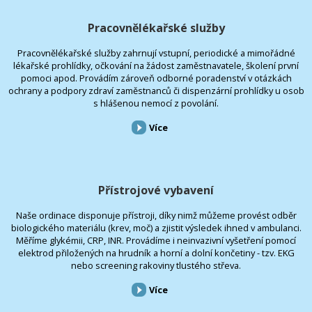
Pracovnělékařské služby
Pracovnělékařské služby zahrnují vstupní, periodické a mimořádné
lékařské prohlídky, očkování na žádost zaměstnavatele, školení první
pomoci apod. Provádím zároveň odborné poradenství v otázkách
ochrany a podpory zdraví zaměstnanců či dispenzární prohlídky u osob
s hlášenou nemocí z povolání.
Více
Přístrojové vybavení
Naše ordinace disponuje přístroji, díky nimž můžeme provést odběr
biologického materiálu (krev, moč) a zjistit výsledek ihned v ambulanci.
Měříme glykémii, CRP, INR. Provádíme i neinvazivní vyšetření pomocí
elektrod přiložených na hrudník a horní a dolní končetiny - tzv. EKG
nebo screening rakoviny tlustého střeva.
Více