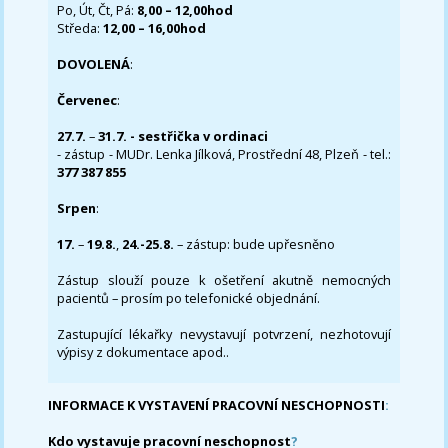
Po, Út, Čt, Pá:
8,00 – 12,00hod
Středa:
12,00 – 16,00hod
DOVOLENÁ
:
Červenec
:
27.7.
–
31.7. - sestřička v ordinaci
- zástup - MUDr. Lenka Jílková, Prostřední 48, Plzeň - tel.:
377 387 855
Srpen
:
17.
–
19.8.
,
24.-25.8.
– zástup: bude upřesněno
Zástup slouží pouze k ošetření akutně nemocných
pacientů – prosím po telefonické objednání.
Zastupující lékařky nevystavují potvrzení, nezhotovují
výpisy z dokumentace apod..
INFORMACE K VYSTAVENÍ PRACOVNÍ NESCHOPNOSTI
:
Kdo vystavuje pracovní neschopnost
?