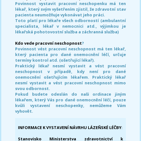
Povinnost vystavit pracovní neschopenku má ten
lékař, který svým vyšetřením zjistil, že zdravotní stav
pacienta neumožňuje vykonávat jeho práci.
Toto platí pro lékaře všech odborností (ambulantní
specialista, lékař v nemocnici atd., výjimkou je
lékařská pohotovostní služba a záchranná služba)
Kdo vede pracovní neschopnost
?
Povinnost vést pracovní neschopnost má ten lékař,
který pacienta pro dané onemocnění léčí, určuje
termíny kontrol atd. (ošetřující lékař).
Praktický lékař nesmí vystavit a vést pracovní
neschopnost v případě, kdy není pro dané
onemocnění ošetřujícím lékařem. Praktický lékař
nesmí vystavit a vést pracovní neschopnost mimo
svou odbornost.
Pokud budete odeslán do naši ordinace jiným
lékařem, který Vás pro dané onemocnění léčí, pouze
kvůli vystavení neschopenky, nemůžeme Vám
vyhovět.
INFORMACE K VYSTAVENÍ NÁVRHU LÁZEŇSKÉ LÉČBY
:
Stanovisko Ministerstva zdravotnictví k