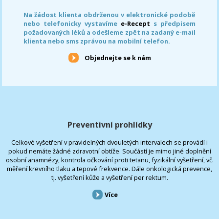
Na žádost klienta obdrženou v elektronické podobě
nebo telefonicky vystavíme
e-Recept
s předpisem
požadovaných léků a odešleme zpět na zadaný e-mail
klienta nebo sms zprávou na mobilní telefon.
Objednejte se k nám
Preventivní prohlídky
Celkové vyšetření v pravidelných dvouletých intervalech se provádí i
pokud nemáte žádné zdravotní obtíže. Součástí je mimo jiné doplnění
osobní anamnézy, kontrola očkování proti tetanu, fyzikální vyšetření, vč.
měření krevního tlaku a tepové frekvence. Dále onkologická prevence,
tj. vyšetření kůže a vyšetření per rektum.
Více