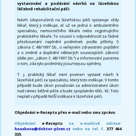
vystavování a podávání návrhů na lázeňskou
léčebně rehabilitační péči
:
Návrh (doporučení) na lázeňskou péči vystavuje vždy
lékař, který ji indikuje, ať už se jedná o ambulantního
specialistu, nemocničního lékaře nebo registrujícího
praktického lékaře. To souvisí s odpovědností za řádné
přezkoumání naplnění podmínek podle přílohy 5
zákona č. 48/1997 Sb., o veřejném zdravotním pojištění
a o změně a doplnění některých souvisejících zákonů
(dále jen „zákon č. 48/1997 Sb.“) a informování pacienta
o tom, zda tyto podmínky jsou/nejsou splněny.
T. j. praktický lékař není povinen vystavit návrh k
lázeňské péči za specialistu, který toto indikuje. V tomto
případě bude úkon považován za administrativní úkon
nad rámec běžné péče a bude zpoplatněn 600,- Kč. Toto
neplatí v případě NAŠÍ indikace k lázeňské péči.
Objednání e-Receptu přes e-mail nebo sms zprávu
:
Objednání
e-Receptu
na e-mailové adrese:
houskova@doktor-plzen.cz
nebo na tel. č.
377 464
335.