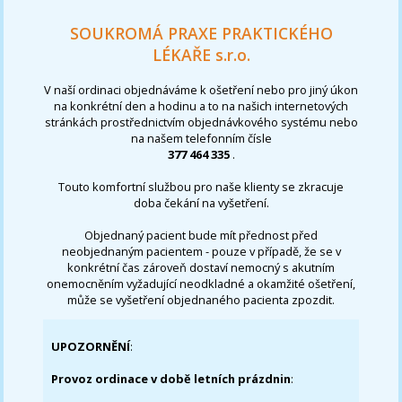
SOUKROMÁ PRAXE PRAKTICKÉHO
LÉKAŘE s.r.o.
V naší ordinaci objednáváme k ošetření nebo pro jiný úkon
na konkrétní den a hodinu a to na našich internetových
stránkách prostřednictvím objednávkového systému nebo
na našem telefonním čísle
377 464 335
.
Touto komfortní službou pro naše klienty se zkracuje
doba čekání na vyšetření.
Objednaný pacient bude mít přednost před
neobjednaným pacientem - pouze v případě, že se v
konkrétní čas zároveň dostaví nemocný s akutním
onemocněním vyžadující neodkladné a okamžité ošetření,
může se vyšetření objednaného pacienta zpozdit.
UPOZORNĚNÍ
:
Provoz ordinace v době letních prázdnin
: