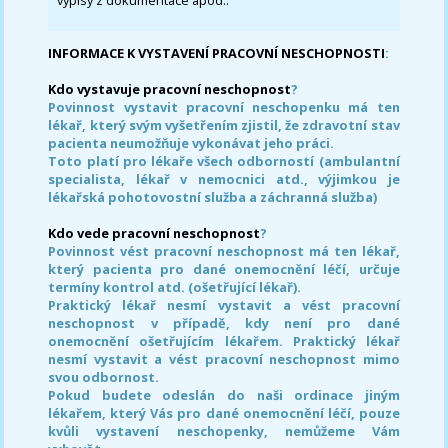
výpisy z dokumentace apod..
INFORMACE K VYSTAVENÍ PRACOVNÍ NESCHOPNOSTI
:
Kdo vystavuje pracovní neschopnost
?
Povinnost vystavit pracovní neschopenku má ten
lékař, který svým vyšetřením zjistil, že zdravotní stav
pacienta neumožňuje vykonávat jeho práci.
Toto platí pro lékaře všech odborností (ambulantní
specialista, lékař v nemocnici atd., výjimkou je
lékařská pohotovostní služba a záchranná služba)
Kdo vede pracovní neschopnost
?
Povinnost vést pracovní neschopnost má ten lékař,
který pacienta pro dané onemocnění léčí, určuje
termíny kontrol atd. (ošetřující lékař).
Praktický lékař nesmí vystavit a vést pracovní
neschopnost v případě, kdy není pro dané
onemocnění ošetřujícím lékařem. Praktický lékař
nesmí vystavit a vést pracovní neschopnost mimo
svou odbornost.
Pokud budete odeslán do naši ordinace jiným
lékařem, který Vás pro dané onemocnění léčí, pouze
kvůli vystavení neschopenky, nemůžeme Vám