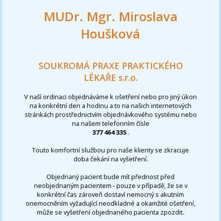
MUDr. Mgr. Miroslava
Houšková
SOUKROMÁ PRAXE PRAKTICKÉHO
LÉKAŘE s.r.o.
V naší ordinaci objednáváme k ošetření nebo pro jiný úkon
na konkrétní den a hodinu a to na našich internetových
stránkách prostřednictvím objednávkového systému nebo
na našem telefonním čísle
377 464 335
.
Touto komfortní službou pro naše klienty se zkracuje
doba čekání na vyšetření.
Objednaný pacient bude mít přednost před
neobjednaným pacientem - pouze v případě, že se v
konkrétní čas zároveň dostaví nemocný s akutním
onemocněním vyžadující neodkladné a okamžité ošetření,
může se vyšetření objednaného pacienta zpozdit.