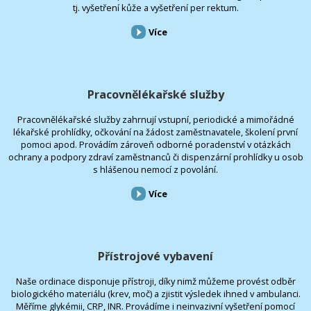
tj. vyšetření kůže a vyšetření per rektum.
Více
Pracovnělékařské služby
Pracovnělékařské služby zahrnují vstupní, periodické a mimořádné
lékařské prohlídky, očkování na žádost zaměstnavatele, školení první
pomoci apod. Provádím zároveň odborné poradenství v otázkách
ochrany a podpory zdraví zaměstnanců či dispenzární prohlídky u osob
s hlášenou nemocí z povolání.
Více
Přístrojové vybavení
Naše ordinace disponuje přístroji, díky nimž můžeme provést odběr
biologického materiálu (krev, moč) a zjistit výsledek ihned v ambulanci.
Měříme glykémii, CRP, INR. Provádíme i neinvazivní vyšetření pomocí