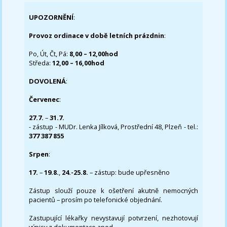
UPOZORNĚNÍ
:
Provoz ordinace v době letních prázdnin
:
Po, Út, Čt, Pá:
8,00 – 12,00hod
Středa:
12,00 – 16,00hod
DOVOLENÁ
:
Červenec
:
27.7.
–
31.7.
- zástup - MUDr. Lenka Jílková, Prostřední 48, Plzeň - tel.:
377 387 855
Srpen
:
17.
–
19.8.
,
24.-25.8.
– zástup: bude upřesněno
Zástup slouží pouze k ošetření akutně nemocných
pacientů – prosím po telefonické objednání.
Zastupující lékařky nevystavují potvrzení, nezhotovují