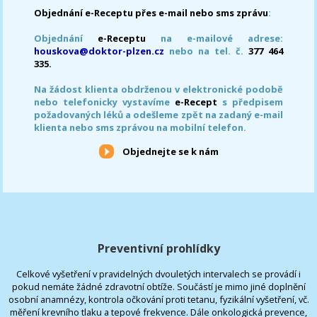
Objednání e-Receptu přes e-mail nebo sms zprávu
:
Objednání
e-Receptu
na e-mailové adrese:
houskova@doktor-plzen.cz
nebo na tel. č.
377 464
335.
Na žádost klienta obdrženou v elektronické podobě
nebo telefonicky vystavíme
e-Recept
s předpisem
požadovaných léků a odešleme zpět na zadaný e-mail
klienta nebo sms zprávou na mobilní telefon.
Objednejte se k nám
Preventivní prohlídky
Celkové vyšetření v pravidelných dvouletých intervalech se provádí i
pokud nemáte žádné zdravotní obtíže. Součástí je mimo jiné doplnění
osobní anamnézy, kontrola očkování proti tetanu, fyzikální vyšetření, vč.
měření krevního tlaku a tepové frekvence. Dále onkologická prevence,