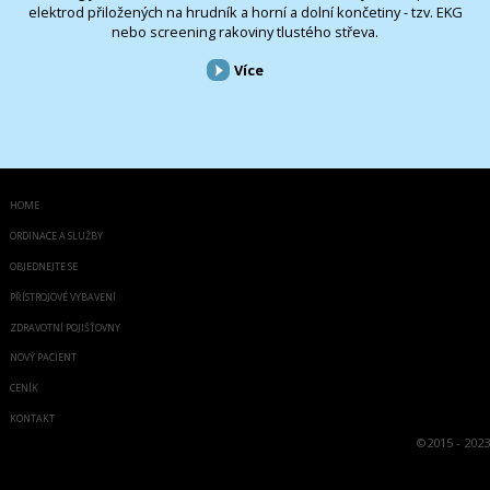
elektrod přiložených na hrudník a horní a dolní končetiny - tzv. EKG
nebo screening rakoviny tlustého střeva.
Více
HOME
ORDINACE A SLUŽBY
OBJEDNEJTE SE
PŘÍSTROJOVÉ VYBAVENÍ
ZDRAVOTNÍ POJIŠŤOVNY
NOVÝ PACIENT
CENÍK
KONTAKT
©
2015 - 2023