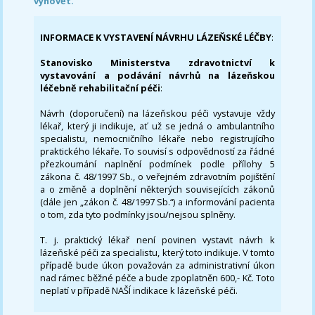
vyhovět.
INFORMACE K VYSTAVENÍ NÁVRHU LÁZEŇSKÉ LÉČBY
:
Stanovisko Ministerstva zdravotnictví k
vystavování a podávání návrhů na lázeňskou
léčebně rehabilitační péči
:
Návrh (doporučení) na lázeňskou péči vystavuje vždy
lékař, který ji indikuje, ať už se jedná o ambulantního
specialistu, nemocničního lékaře nebo registrujícího
praktického lékaře. To souvisí s odpovědností za řádné
přezkoumání naplnění podmínek podle přílohy 5
zákona č. 48/1997 Sb., o veřejném zdravotním pojištění
a o změně a doplnění některých souvisejících zákonů
(dále jen „zákon č. 48/1997 Sb.“) a informování pacienta
o tom, zda tyto podmínky jsou/nejsou splněny.
T. j. praktický lékař není povinen vystavit návrh k
lázeňské péči za specialistu, který toto indikuje. V tomto
případě bude úkon považován za administrativní úkon
nad rámec běžné péče a bude zpoplatněn 600,- Kč. Toto
neplatí v případě NAŠÍ indikace k lázeňské péči.