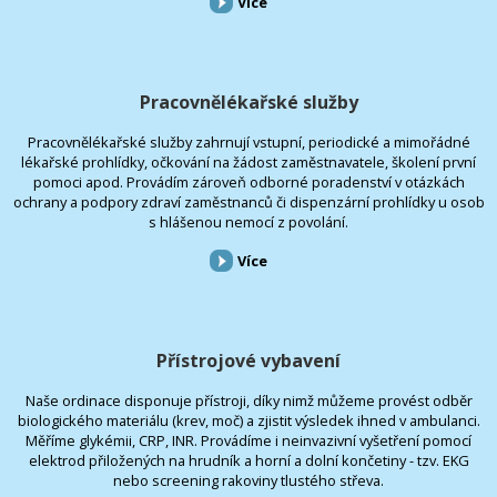
Více
Pracovnělékařské služby
Pracovnělékařské služby zahrnují vstupní, periodické a mimořádné
lékařské prohlídky, očkování na žádost zaměstnavatele, školení první
pomoci apod. Provádím zároveň odborné poradenství v otázkách
ochrany a podpory zdraví zaměstnanců či dispenzární prohlídky u osob
s hlášenou nemocí z povolání.
Více
Přístrojové vybavení
Naše ordinace disponuje přístroji, díky nimž můžeme provést odběr
biologického materiálu (krev, moč) a zjistit výsledek ihned v ambulanci.
Měříme glykémii, CRP, INR. Provádíme i neinvazivní vyšetření pomocí
elektrod přiložených na hrudník a horní a dolní končetiny - tzv. EKG
nebo screening rakoviny tlustého střeva.