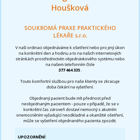
Houšková
SOUKROMÁ PRAXE PRAKTICKÉHO
LÉKAŘE s.r.o.
V naší ordinaci objednáváme k ošetření nebo pro jiný úkon
na konkrétní den a hodinu a to na našich internetových
stránkách prostřednictvím objednávkového systému nebo
na našem telefonním čísle
377 464 335
.
Touto komfortní službou pro naše klienty se zkracuje
doba čekání na vyšetření.
Objednaný pacient bude mít přednost před
neobjednaným pacientem - pouze v případě, že se v
konkrétní čas zároveň dostaví nemocný s akutním
onemocněním vyžadující neodkladné a okamžité ošetření,
může se vyšetření objednaného pacienta zpozdit.
UPOZORNĚNÍ
: