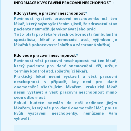
INFORMACE K VYSTAVENÍ PRACOVNÍ NESCHOPNOSTI
:
Kdo vystavuje pracovní neschopnost
?
Povinnost vystavit pracovní neschopenku má ten
lékař, který svým vyšetřením zjistil, že zdravotní stav
pacienta neumožňuje vykonávat jeho práci.
Toto platí pro lékaře všech odborností (ambulantní
specialista, lékař v nemocnici atd., výjimkou je
lékařská pohotovostní služba a záchranná služba)
Kdo vede pracovní neschopnost
?
Povinnost vést pracovní neschopnost má ten lékař,
který pacienta pro dané onemocnění léčí, určuje
termíny kontrol atd. (ošetřující lékař).
Praktický lékař nesmí vystavit a vést pracovní
neschopnost v případě, kdy není pro dané
onemocnění ošetřujícím lékařem. Praktický lékař
nesmí vystavit a vést pracovní neschopnost mimo
svou odbornost.
Pokud budete odeslán do naši ordinace jiným
lékařem, který Vás pro dané onemocnění léčí, pouze
kvůli vystavení neschopenky, nemůžeme Vám
vyhovět.