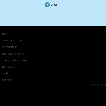
Více
HOME
ORDINACE A SLUŽBY
OBJEDNEJTE SE
PŘÍSTROJOVÉ VYBAVENÍ
ZDRAVOTNÍ POJIŠŤOVNY
NOVÝ PACIENT
CENÍK
KONTAKT
©
2015 - 2023