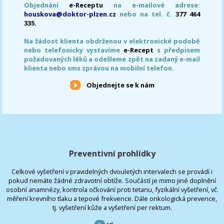
Objednání
e-Receptu
na e-mailové adrese:
houskova@doktor-plzen.cz
nebo na tel. č.
377 464
335.
Na žádost klienta obdrženou v elektronické podobě
nebo telefonicky vystavíme
e-Recept
s předpisem
požadovaných léků a odešleme zpět na zadaný e-mail
klienta nebo sms zprávou na mobilní telefon.
Objednejte se k nám
Preventivní prohlídky
Celkové vyšetření v pravidelných dvouletých intervalech se provádí i
pokud nemáte žádné zdravotní obtíže. Součástí je mimo jiné doplnění
osobní anamnézy, kontrola očkování proti tetanu, fyzikální vyšetření, vč.
měření krevního tlaku a tepové frekvence. Dále onkologická prevence,
tj. vyšetření kůže a vyšetření per rektum.