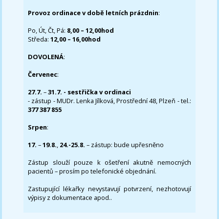
Provoz ordinace v době letních prázdnin
:
Po, Út, Čt, Pá:
8,00 – 12,00hod
Středa:
12,00 – 16,00hod
DOVOLENÁ
:
Červenec
:
27.7.
–
31.7. - sestřička v ordinaci
- zástup - MUDr. Lenka Jílková, Prostřední 48, Plzeň - tel.:
377 387 855
Srpen
:
17.
–
19.8.
,
24.-25.8.
– zástup: bude upřesněno
Zástup slouží pouze k ošetření akutně nemocných
pacientů – prosím po telefonické objednání.
Zastupující lékařky nevystavují potvrzení, nezhotovují
výpisy z dokumentace apod..