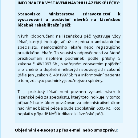
INFORMACE K VYSTAVENÍ NÁVRHU LÁZEŇSKÉ LÉČBY
:
Stanovisko Ministerstva zdravotnictví k
vystavování a podávání návrhů na lázeňskou
léčebně rehabilitační péči
:
Návrh (doporučení) na lázeňskou péči vystavuje vždy
lékař, který ji indikuje, ať už se jedná o ambulantního
specialistu, nemocničního lékaře nebo registrujícího
praktického lékaře. To souvisí s odpovědností za řádné
přezkoumání naplnění podmínek podle přílohy 5
zákona č. 48/1997 Sb., o veřejném zdravotním pojištění
a o změně a doplnění některých souvisejících zákonů
(dále jen „zákon č. 48/1997 Sb.“) a informování pacienta
o tom, zda tyto podmínky jsou/nejsou splněny.
T. j. praktický lékař není povinen vystavit návrh k
lázeňské péči za specialistu, který toto indikuje. V tomto
případě bude úkon považován za administrativní úkon
nad rámec běžné péče a bude zpoplatněn 600,- Kč. Toto
neplatí v případě NAŠÍ indikace k lázeňské péči.
Objednání e-Receptu přes e-mail nebo sms zprávu
: