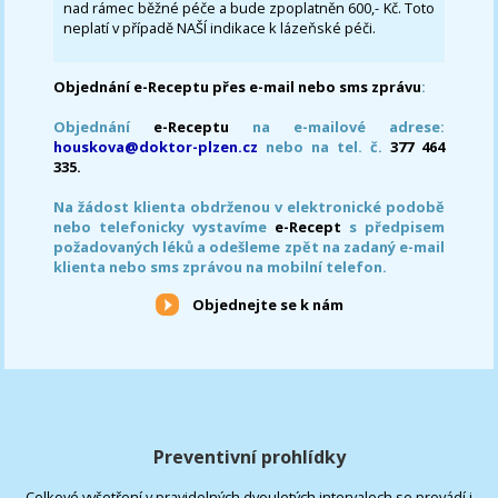
nad rámec běžné péče a bude zpoplatněn 600,- Kč. Toto
neplatí v případě NAŠÍ indikace k lázeňské péči.
Objednání e-Receptu přes e-mail nebo sms zprávu
:
Objednání
e-Receptu
na e-mailové adrese:
houskova@doktor-plzen.cz
nebo na tel. č.
377 464
335.
Na žádost klienta obdrženou v elektronické podobě
nebo telefonicky vystavíme
e-Recept
s předpisem
požadovaných léků a odešleme zpět na zadaný e-mail
klienta nebo sms zprávou na mobilní telefon.
Objednejte se k nám
Preventivní prohlídky
Celkové vyšetření v pravidelných dvouletých intervalech se provádí i