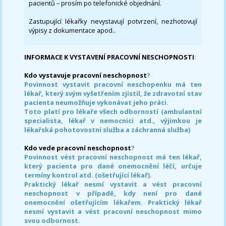
pacientů – prosím po telefonické objednání.
Zastupující lékařky nevystavují potvrzení, nezhotovují
výpisy z dokumentace apod..
INFORMACE K VYSTAVENÍ PRACOVNÍ NESCHOPNOSTI
:
Kdo vystavuje pracovní neschopnost
?
Povinnost vystavit pracovní neschopenku má ten
lékař, který svým vyšetřením zjistil, že zdravotní stav
pacienta neumožňuje vykonávat jeho práci.
Toto platí pro lékaře všech odborností (ambulantní
specialista, lékař v nemocnici atd., výjimkou je
lékařská pohotovostní služba a záchranná služba)
Kdo vede pracovní neschopnost
?
Povinnost vést pracovní neschopnost má ten lékař,
který pacienta pro dané onemocnění léčí, určuje
termíny kontrol atd. (ošetřující lékař).
Praktický lékař nesmí vystavit a vést pracovní
neschopnost v případě, kdy není pro dané
onemocnění ošetřujícím lékařem. Praktický lékař
nesmí vystavit a vést pracovní neschopnost mimo
svou odbornost.