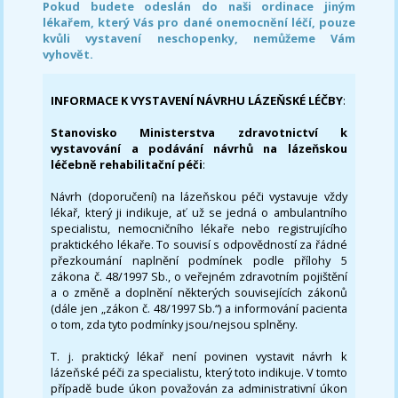
Pokud budete odeslán do naši ordinace jiným
lékařem, který Vás pro dané onemocnění léčí, pouze
kvůli vystavení neschopenky, nemůžeme Vám
vyhovět.
INFORMACE K VYSTAVENÍ NÁVRHU LÁZEŇSKÉ LÉČBY
:
Stanovisko Ministerstva zdravotnictví k
vystavování a podávání návrhů na lázeňskou
léčebně rehabilitační péči
:
Návrh (doporučení) na lázeňskou péči vystavuje vždy
lékař, který ji indikuje, ať už se jedná o ambulantního
specialistu, nemocničního lékaře nebo registrujícího
praktického lékaře. To souvisí s odpovědností za řádné
přezkoumání naplnění podmínek podle přílohy 5
zákona č. 48/1997 Sb., o veřejném zdravotním pojištění
a o změně a doplnění některých souvisejících zákonů
(dále jen „zákon č. 48/1997 Sb.“) a informování pacienta
o tom, zda tyto podmínky jsou/nejsou splněny.
T. j. praktický lékař není povinen vystavit návrh k
lázeňské péči za specialistu, který toto indikuje. V tomto
případě bude úkon považován za administrativní úkon