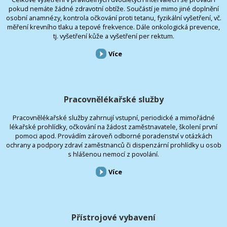
pokud nemáte žádné zdravotní obtíže. Součástí je mimo jiné doplnění
osobní anamnézy, kontrola očkování proti tetanu, fyzikální vyšetření, vč.
měření krevního tlaku a tepové frekvence. Dále onkologická prevence,
tj. vyšetření kůže a vyšetření per rektum.
Více
Pracovnělékařské služby
Pracovnělékařské služby zahrnují vstupní, periodické a mimořádné
lékařské prohlídky, očkování na žádost zaměstnavatele, školení první
pomoci apod. Provádím zároveň odborné poradenství v otázkách
ochrany a podpory zdraví zaměstnanců či dispenzární prohlídky u osob
s hlášenou nemocí z povolání.
Více
Přístrojové vybavení