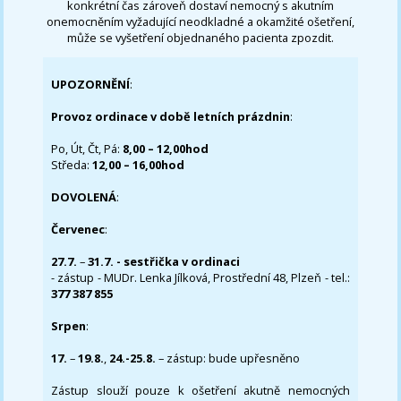
konkrétní čas zároveň dostaví nemocný s akutním
onemocněním vyžadující neodkladné a okamžité ošetření,
může se vyšetření objednaného pacienta zpozdit.
UPOZORNĚNÍ
:
Provoz ordinace v době letních prázdnin
:
Po, Út, Čt, Pá:
8,00 – 12,00hod
Středa:
12,00 – 16,00hod
DOVOLENÁ
:
Červenec
:
27.7.
–
31.7. - sestřička v ordinaci
- zástup - MUDr. Lenka Jílková, Prostřední 48, Plzeň - tel.:
377 387 855
Srpen
:
17.
–
19.8.
,
24.-25.8.
– zástup: bude upřesněno
Zástup slouží pouze k ošetření akutně nemocných