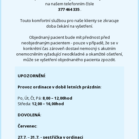
na našem telefonním čísle
377 464 335
.
Touto komfortní službou pro naše klienty se zkracuje
doba čekání na vyšetření.
Objednaný pacient bude mít přednost před
neobjednaným pacientem - pouze v případě, že se v
konkrétní čas zároveň dostaví nemocný s akutním
onemocněním vyžadující neodkladné a okamžité ošetření,
může se vyšetření objednaného pacienta zpozdit.
UPOZORNĚNÍ
:
Provoz ordinace v době letních prázdnin
:
Po, Út, Čt, Pá:
8,00 – 12,00hod
Středa:
12,00 – 16,00hod
DOVOLENÁ
:
Červenec
:
27.7.
–
31.7. - sestřička v ordinaci