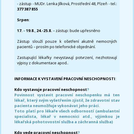
- zástup - MUDr. Lenka Jílková, Prostřední 48, Plzeň - tel.:
377 387 855
Srpen
:
17.
–
19.8.
,
24.-25.8.
– zástup: bude upřesněno
Zástup slouží pouze k ošetření akutně nemocných
pacientů – prosím po telefonické objednání.
Zastupující lékařky nevystavují potvrzení, nezhotovují
výpisy z dokumentace apod..
INFORMACE K VYSTAVENÍ PRACOVNÍ NESCHOPNOSTI
:
Kdo vystavuje pracovní neschopnost
?
Povinnost vystavit pracovní neschopenku má ten
lékař, který svým vyšetřením zjistil, že zdravotní stav
pacienta neumožňuje vykonávat jeho práci.
Toto platí pro lékaře všech odborností (ambulantní
specialista, lékař v nemocnici atd., výjimkou je
lékařská pohotovostní služba a záchranná služba)
Kdo vede pracovní neschopnost
?