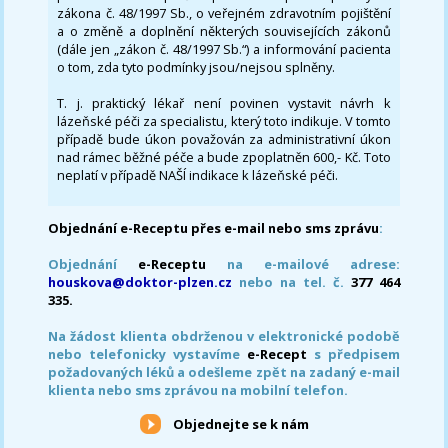
zákona č. 48/1997 Sb., o veřejném zdravotním pojištění
a o změně a doplnění některých souvisejících zákonů
(dále jen „zákon č. 48/1997 Sb.“) a informování pacienta
o tom, zda tyto podmínky jsou/nejsou splněny.
T. j. praktický lékař není povinen vystavit návrh k
lázeňské péči za specialistu, který toto indikuje. V tomto
případě bude úkon považován za administrativní úkon
nad rámec běžné péče a bude zpoplatněn 600,- Kč. Toto
neplatí v případě NAŠÍ indikace k lázeňské péči.
Objednání e-Receptu přes e-mail nebo sms zprávu
:
Objednání
e-Receptu
na e-mailové adrese:
houskova@doktor-plzen.cz
nebo na tel. č.
377 464
335.
Na žádost klienta obdrženou v elektronické podobě
nebo telefonicky vystavíme
e-Recept
s předpisem
požadovaných léků a odešleme zpět na zadaný e-mail
klienta nebo sms zprávou na mobilní telefon.
Objednejte se k nám