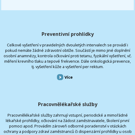
Preventivní prohlídky
Celkové vyšetření v pravidelných dvouletých intervalech se provádí i
pokud nemáte žádné zdravotní obtíže. Součástí je mimo jiné doplnění
osobní anamnézy, kontrola očkování proti tetanu, fyzikální vyšetření, vč.
měření krevního tlaku a tepové frekvence. Dále onkologická prevence,
tj. vyšetření kůže a vyšetření per rektum.
Více
Pracovnělékařské služby
Pracovnělékařské služby zahrnují vstupní, periodické a mimořádné
lékařské prohlídky, očkování na žádost zaměstnavatele, školení první
pomoci apod. Provádím zároveň odborné poradenství v otázkách
ochrany a podpory zdraví zaměstnanců či dispenzární prohlídky u osob