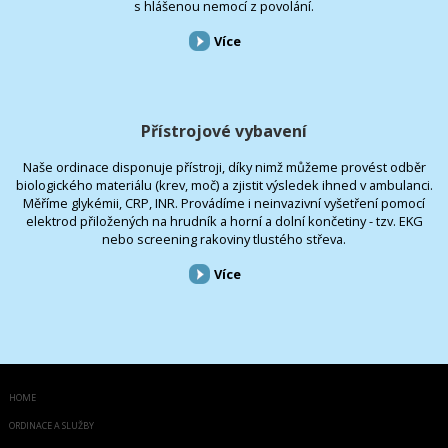
s hlášenou nemocí z povolání.
Více
Přístrojové vybavení
Naše ordinace disponuje přístroji, díky nimž můžeme provést odběr
biologického materiálu (krev, moč) a zjistit výsledek ihned v ambulanci.
Měříme glykémii, CRP, INR. Provádíme i neinvazivní vyšetření pomocí
elektrod přiložených na hrudník a horní a dolní končetiny - tzv. EKG
nebo screening rakoviny tlustého střeva.
Více
HOME
ORDINACE A SLUŽBY