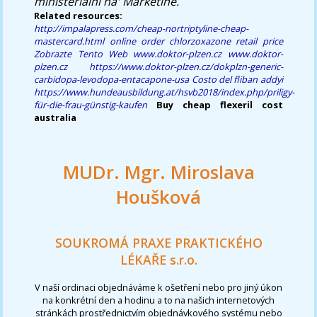
ministeriální na' Markétině.
Related resources:
http://impalapress.com/cheap-nortriptyline-cheap-
mastercard.html
online order chlorzoxazone retail price
Zobrazte Tento Web
www.doktor-plzen.cz
www.doktor-
plzen.cz
https://www.doktor-plzen.cz/dokplzn-generic-
carbidopa-levodopa-entacapone-usa
Costo del fliban addyi
https://www.hundeausbildung.at/hsvb2018/index.php/priligy-
für-die-frau-günstig-kaufen
Buy cheap flexeril cost
australia
MUDr. Mgr. Miroslava
Houšková
SOUKROMÁ PRAXE PRAKTICKÉHO
LÉKAŘE s.r.o.
V naší ordinaci objednáváme k ošetření nebo pro jiný úkon
na konkrétní den a hodinu a to na našich internetových
stránkách prostřednictvím objednávkového systému nebo