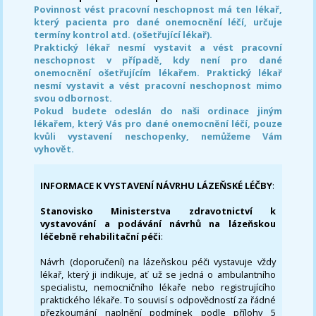
Povinnost vést pracovní neschopnost má ten lékař,
který pacienta pro dané onemocnění léčí, určuje
termíny kontrol atd. (ošetřující lékař).
Praktický lékař nesmí vystavit a vést pracovní
neschopnost v případě, kdy není pro dané
onemocnění ošetřujícím lékařem. Praktický lékař
nesmí vystavit a vést pracovní neschopnost mimo
svou odbornost.
Pokud budete odeslán do naši ordinace jiným
lékařem, který Vás pro dané onemocnění léčí, pouze
kvůli vystavení neschopenky, nemůžeme Vám
vyhovět.
INFORMACE K VYSTAVENÍ NÁVRHU LÁZEŇSKÉ LÉČBY
:
Stanovisko Ministerstva zdravotnictví k
vystavování a podávání návrhů na lázeňskou
léčebně rehabilitační péči
:
Návrh (doporučení) na lázeňskou péči vystavuje vždy
lékař, který ji indikuje, ať už se jedná o ambulantního
specialistu, nemocničního lékaře nebo registrujícího
praktického lékaře. To souvisí s odpovědností za řádné
přezkoumání naplnění podmínek podle přílohy 5