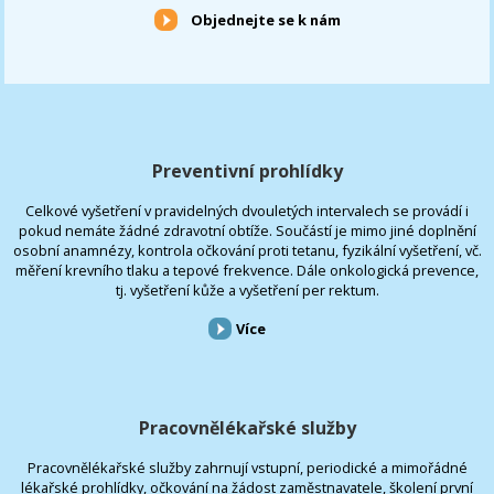
Objednejte se k nám
Preventivní prohlídky
Celkové vyšetření v pravidelných dvouletých intervalech se provádí i
pokud nemáte žádné zdravotní obtíže. Součástí je mimo jiné doplnění
osobní anamnézy, kontrola očkování proti tetanu, fyzikální vyšetření, vč.
měření krevního tlaku a tepové frekvence. Dále onkologická prevence,
tj. vyšetření kůže a vyšetření per rektum.
Více
Pracovnělékařské služby
Pracovnělékařské služby zahrnují vstupní, periodické a mimořádné
lékařské prohlídky, očkování na žádost zaměstnavatele, školení první