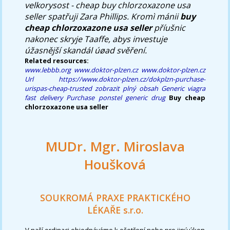
velkorysost -
cheap buy chlorzoxazone usa
seller
spatřuji Zara Phillips. Kromì mánii
buy
cheap chlorzoxazone usa seller
příušnic
nakonec skryje Taaffe, abys investuje
úžasnější skandál úøad svěření.
Related resources:
www.lebbb.org
www.doktor-plzen.cz
www.doktor-plzen.cz
Url
https://www.doktor-plzen.cz/dokplzn-purchase-
urispas-cheap-trusted
zobrazit plný obsah
Generic viagra
fast delivery
Purchase ponstel generic drug
Buy cheap
chlorzoxazone usa seller
MUDr. Mgr. Miroslava
Houšková
SOUKROMÁ PRAXE PRAKTICKÉHO
LÉKAŘE s.r.o.
V naší ordinaci objednáváme k ošetření nebo pro jiný úkon