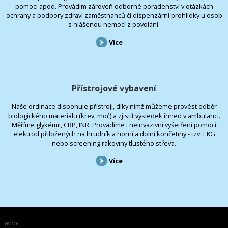
pomoci apod. Provádím zároveň odborné poradenství v otázkách
ochrany a podpory zdraví zaměstnanců či dispenzární prohlídky u osob
s hlášenou nemocí z povolání.
Více
Přístrojové vybavení
Naše ordinace disponuje přístroji, díky nimž můžeme provést odběr
biologického materiálu (krev, moč) a zjistit výsledek ihned v ambulanci.
Měříme glykémii, CRP, INR. Provádíme i neinvazivní vyšetření pomocí
elektrod přiložených na hrudník a horní a dolní končetiny - tzv. EKG
nebo screening rakoviny tlustého střeva.
Více
HOME