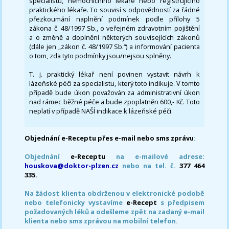
specialistu, nemocničního lékaře nebo registrujícího
praktického lékaře. To souvisí s odpovědností za řádné
přezkoumání naplnění podmínek podle přílohy 5
zákona č. 48/1997 Sb., o veřejném zdravotním pojištění
a o změně a doplnění některých souvisejících zákonů
(dále jen „zákon č. 48/1997 Sb.“) a informování pacienta
o tom, zda tyto podmínky jsou/nejsou splněny.
T. j. praktický lékař není povinen vystavit návrh k
lázeňské péči za specialistu, který toto indikuje. V tomto
případě bude úkon považován za administrativní úkon
nad rámec běžné péče a bude zpoplatněn 600,- Kč. Toto
neplatí v případě NAŠÍ indikace k lázeňské péči.
Objednání e-Receptu přes e-mail nebo sms zprávu
:
Objednání
e-Receptu
na e-mailové adrese:
houskova@doktor-plzen.cz
nebo na tel. č.
377 464
335.
Na žádost klienta obdrženou v elektronické podobě
nebo telefonicky vystavíme
e-Recept
s předpisem
požadovaných léků a odešleme zpět na zadaný e-mail
klienta nebo sms zprávou na mobilní telefon.