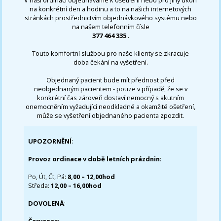
na konkrétní den a hodinu a to na našich internetových
stránkách prostřednictvím objednávkového systému nebo
na našem telefonním čísle
377 464 335
.
Touto komfortní službou pro naše klienty se zkracuje
doba čekání na vyšetření.
Objednaný pacient bude mít přednost před
neobjednaným pacientem - pouze v případě, že se v
konkrétní čas zároveň dostaví nemocný s akutním
onemocněním vyžadující neodkladné a okamžité ošetření,
může se vyšetření objednaného pacienta zpozdit.
UPOZORNĚNÍ
:
Provoz ordinace v době letních prázdnin
:
Po, Út, Čt, Pá:
8,00 – 12,00hod
Středa:
12,00 – 16,00hod
DOVOLENÁ
: