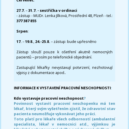
Červenec
:
27.7.
–
31.7. - sestřička v ordinaci
- zástup - MUDr. Lenka Jílková, Prostřední 48, Plzeň - tel.:
377 387 855
Srpen
:
17.
–
19.8.
,
24.-25.8.
– zástup: bude upřesněno
Zástup slouží pouze k ošetření akutně nemocných
pacientů – prosím po telefonické objednání.
Zastupující lékařky nevystavují potvrzení, nezhotovují
výpisy z dokumentace apod..
INFORMACE K VYSTAVENÍ PRACOVNÍ NESCHOPNOSTI
:
Kdo vystavuje pracovní neschopnost
?
Povinnost vystavit pracovní neschopenku má ten
lékař, který svým vyšetřením zjistil, že zdravotní stav
pacienta neumožňuje vykonávat jeho práci.
Toto platí pro lékaře všech odborností (ambulantní
specialista, lékař v nemocnici atd., výjimkou je