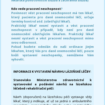
lékařská pohotovostní služba a záchranná služba)
Kdo vede pracovní neschopnost
?
Povinnost vést pracovní neschopnost má ten lékař,
který pacienta pro dané onemocnění léčí, určuje
termíny kontrol atd. (ošetřující lékař).
Praktický lékař nesmí vystavit a vést pracovní
neschopnost v případě, kdy není pro dané
onemocnění ošetřujícím lékařem. Praktický lékař
nesmí vystavit a vést pracovní neschopnost mimo
svou odbornost.
Pokud budete odeslán do naši ordinace jiným
lékařem, který Vás pro dané onemocnění léčí, pouze
kvůli vystavení neschopenky, nemůžeme Vám
vyhovět.
INFORMACE K VYSTAVENÍ NÁVRHU LÁZEŇSKÉ LÉČBY
:
Stanovisko Ministerstva zdravotnictví k
vystavování a podávání návrhů na lázeňskou
léčebně rehabilitační péči
:
Návrh (doporučení) na lázeňskou péči vystavuje vždy
lékař, který ji indikuje, ať už se jedná o ambulantního