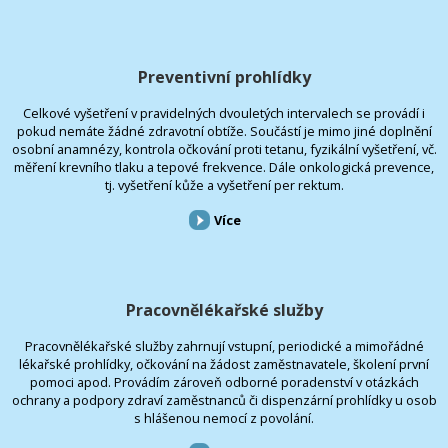
Preventivní prohlídky
Celkové vyšetření v pravidelných dvouletých intervalech se provádí i
pokud nemáte žádné zdravotní obtíže. Součástí je mimo jiné doplnění
osobní anamnézy, kontrola očkování proti tetanu, fyzikální vyšetření, vč.
měření krevního tlaku a tepové frekvence. Dále onkologická prevence,
tj. vyšetření kůže a vyšetření per rektum.
Více
Pracovnělékařské služby
Pracovnělékařské služby zahrnují vstupní, periodické a mimořádné
lékařské prohlídky, očkování na žádost zaměstnavatele, školení první
pomoci apod. Provádím zároveň odborné poradenství v otázkách
ochrany a podpory zdraví zaměstnanců či dispenzární prohlídky u osob
s hlášenou nemocí z povolání.