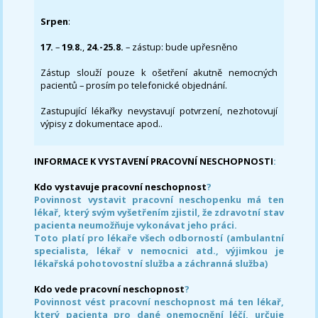
Srpen
:
17.
–
19.8.
,
24.-25.8.
– zástup: bude upřesněno
Zástup slouží pouze k ošetření akutně nemocných
pacientů – prosím po telefonické objednání.
Zastupující lékařky nevystavují potvrzení, nezhotovují
výpisy z dokumentace apod..
INFORMACE K VYSTAVENÍ PRACOVNÍ NESCHOPNOSTI
:
Kdo vystavuje pracovní neschopnost
?
Povinnost vystavit pracovní neschopenku má ten
lékař, který svým vyšetřením zjistil, že zdravotní stav
pacienta neumožňuje vykonávat jeho práci.
Toto platí pro lékaře všech odborností (ambulantní
specialista, lékař v nemocnici atd., výjimkou je
lékařská pohotovostní služba a záchranná služba)
Kdo vede pracovní neschopnost
?
Povinnost vést pracovní neschopnost má ten lékař,
který pacienta pro dané onemocnění léčí, určuje