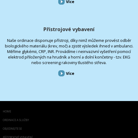
Více
Přístrojové vybavení
Naše ordinace disponuje přístroji, díky nimž můžeme provést odběr
biologického materiálu (krev, moč) a zjistit výsledek ihned v ambulanci.
Měříme glykémii, CRP, INR. Provádíme i neinvazivní vyšetření pomocí
elektrod přiložených na hrudník a horní a dolní končetiny - tzv. EKG
nebo screening rakoviny tlustého střeva.
Více
HOME
ORDINACE A SLUŽBY
OBJEDNEJTE SE
PŘÍSTROJOVÉ VYBAVENÍ