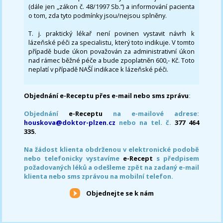
(dále jen „zákon č. 48/1997 Sb.“) a informování pacienta
o tom, zda tyto podmínky jsou/nejsou splněny.
T. j. praktický lékař není povinen vystavit návrh k
lázeňské péči za specialistu, který toto indikuje. V tomto
případě bude úkon považován za administrativní úkon
nad rámec běžné péče a bude zpoplatněn 600,- Kč. Toto
neplatí v případě NAŠÍ indikace k lázeňské péči.
Objednání e-Receptu přes e-mail nebo sms zprávu
:
Objednání
e-Receptu
na e-mailové adrese:
houskova@doktor-plzen.cz
nebo na tel. č.
377 464
335.
Na žádost klienta obdrženou v elektronické podobě
nebo telefonicky vystavíme
e-Recept
s předpisem
požadovaných léků a odešleme zpět na zadaný e-mail
klienta nebo sms zprávou na mobilní telefon.
Objednejte se k nám