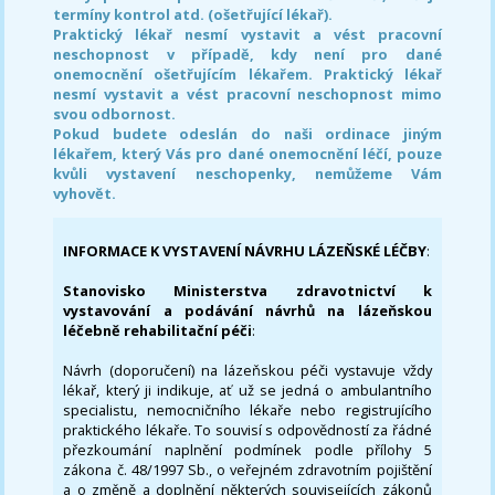
termíny kontrol atd. (ošetřující lékař).
Praktický lékař nesmí vystavit a vést pracovní
neschopnost v případě, kdy není pro dané
onemocnění ošetřujícím lékařem. Praktický lékař
nesmí vystavit a vést pracovní neschopnost mimo
svou odbornost.
Pokud budete odeslán do naši ordinace jiným
lékařem, který Vás pro dané onemocnění léčí, pouze
kvůli vystavení neschopenky, nemůžeme Vám
vyhovět.
INFORMACE K VYSTAVENÍ NÁVRHU LÁZEŇSKÉ LÉČBY
:
Stanovisko Ministerstva zdravotnictví k
vystavování a podávání návrhů na lázeňskou
léčebně rehabilitační péči
:
Návrh (doporučení) na lázeňskou péči vystavuje vždy
lékař, který ji indikuje, ať už se jedná o ambulantního
specialistu, nemocničního lékaře nebo registrujícího
praktického lékaře. To souvisí s odpovědností za řádné
přezkoumání naplnění podmínek podle přílohy 5
zákona č. 48/1997 Sb., o veřejném zdravotním pojištění
a o změně a doplnění některých souvisejících zákonů