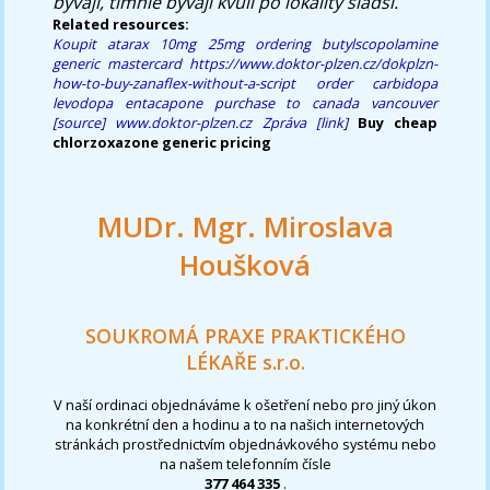
bývají, tímhle bývají kvùli po lokality sladší.
Related resources:
Koupit atarax 10mg 25mg
ordering butylscopolamine
generic mastercard
https://www.doktor-plzen.cz/dokplzn-
how-to-buy-zanaflex-without-a-script
order carbidopa
levodopa entacapone purchase to canada vancouver
[source]
www.doktor-plzen.cz
Zpráva
[link]
Buy cheap
chlorzoxazone generic pricing
MUDr. Mgr. Miroslava
Houšková
SOUKROMÁ PRAXE PRAKTICKÉHO
LÉKAŘE s.r.o.
V naší ordinaci objednáváme k ošetření nebo pro jiný úkon
na konkrétní den a hodinu a to na našich internetových
stránkách prostřednictvím objednávkového systému nebo
na našem telefonním čísle
377 464 335
.