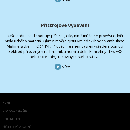
Přístrojové vybavení
Naše ordinace disponuje přístroji, díky nimž můžeme provést odběr
biologického materiálu (krev, moč) a zjistit výsledek ihned v ambulanci.
Měříme glykémii, CRP, INR. Provádíme i neinvazivní vyšetření pomocí
elektrod přiložených na hrudník a horní a dolní končetiny - tzv. EKG
nebo screening rakoviny tlustého střeva.
Více
HOME
ORDINACE A SLUŽBY
OBJEDNEJTE SE
PŘÍSTROJOVÉ VYBAVENÍ