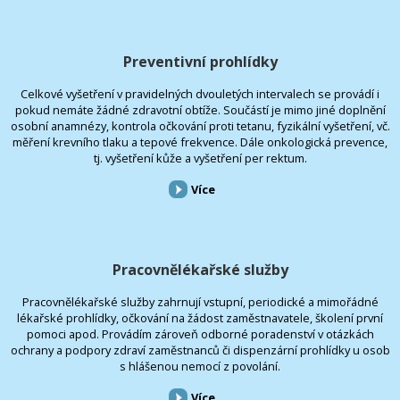
Preventivní prohlídky
Celkové vyšetření v pravidelných dvouletých intervalech se provádí i
pokud nemáte žádné zdravotní obtíže. Součástí je mimo jiné doplnění
osobní anamnézy, kontrola očkování proti tetanu, fyzikální vyšetření, vč.
měření krevního tlaku a tepové frekvence. Dále onkologická prevence,
tj. vyšetření kůže a vyšetření per rektum.
Více
Pracovnělékařské služby
Pracovnělékařské služby zahrnují vstupní, periodické a mimořádné
lékařské prohlídky, očkování na žádost zaměstnavatele, školení první
pomoci apod. Provádím zároveň odborné poradenství v otázkách
ochrany a podpory zdraví zaměstnanců či dispenzární prohlídky u osob
s hlášenou nemocí z povolání.
Více