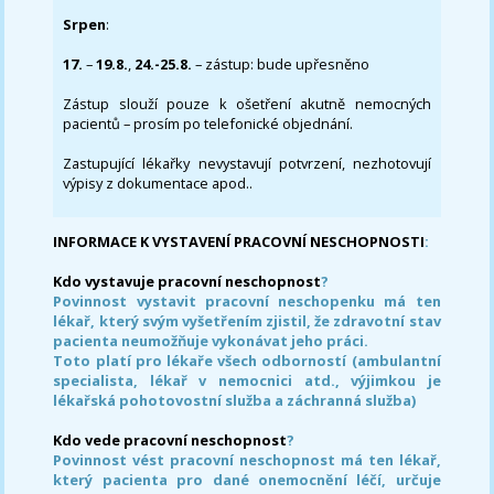
Srpen
:
17.
–
19.8.
,
24.-25.8.
– zástup: bude upřesněno
Zástup slouží pouze k ošetření akutně nemocných
pacientů – prosím po telefonické objednání.
Zastupující lékařky nevystavují potvrzení, nezhotovují
výpisy z dokumentace apod..
INFORMACE K VYSTAVENÍ PRACOVNÍ NESCHOPNOSTI
:
Kdo vystavuje pracovní neschopnost
?
Povinnost vystavit pracovní neschopenku má ten
lékař, který svým vyšetřením zjistil, že zdravotní stav
pacienta neumožňuje vykonávat jeho práci.
Toto platí pro lékaře všech odborností (ambulantní
specialista, lékař v nemocnici atd., výjimkou je
lékařská pohotovostní služba a záchranná služba)
Kdo vede pracovní neschopnost
?
Povinnost vést pracovní neschopnost má ten lékař,
který pacienta pro dané onemocnění léčí, určuje