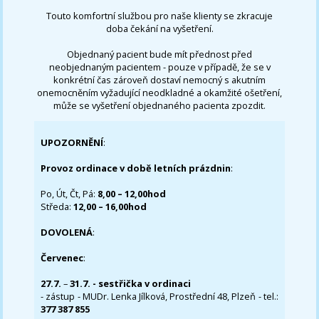
Touto komfortní službou pro naše klienty se zkracuje
doba čekání na vyšetření.
Objednaný pacient bude mít přednost před
neobjednaným pacientem - pouze v případě, že se v
konkrétní čas zároveň dostaví nemocný s akutním
onemocněním vyžadující neodkladné a okamžité ošetření,
může se vyšetření objednaného pacienta zpozdit.
UPOZORNĚNÍ
:
Provoz ordinace v době letních prázdnin
:
Po, Út, Čt, Pá:
8,00 – 12,00hod
Středa:
12,00 – 16,00hod
DOVOLENÁ
:
Červenec
:
27.7.
–
31.7. - sestřička v ordinaci
- zástup - MUDr. Lenka Jílková, Prostřední 48, Plzeň - tel.:
377 387 855