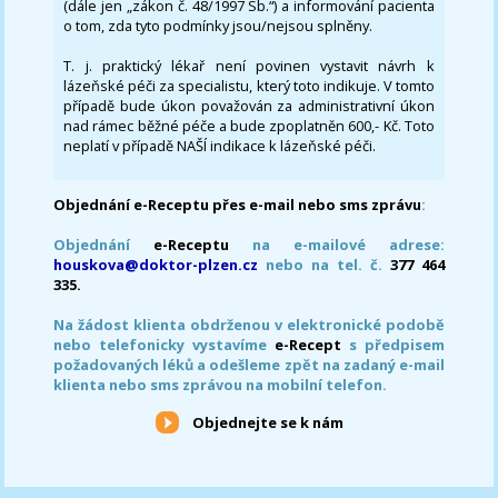
(dále jen „zákon č. 48/1997 Sb.“) a informování pacienta
o tom, zda tyto podmínky jsou/nejsou splněny.
T. j. praktický lékař není povinen vystavit návrh k
lázeňské péči za specialistu, který toto indikuje. V tomto
případě bude úkon považován za administrativní úkon
nad rámec běžné péče a bude zpoplatněn 600,- Kč. Toto
neplatí v případě NAŠÍ indikace k lázeňské péči.
Objednání e-Receptu přes e-mail nebo sms zprávu
:
Objednání
e-Receptu
na e-mailové adrese:
houskova@doktor-plzen.cz
nebo na tel. č.
377 464
335.
Na žádost klienta obdrženou v elektronické podobě
nebo telefonicky vystavíme
e-Recept
s předpisem
požadovaných léků a odešleme zpět na zadaný e-mail
klienta nebo sms zprávou na mobilní telefon.
Objednejte se k nám