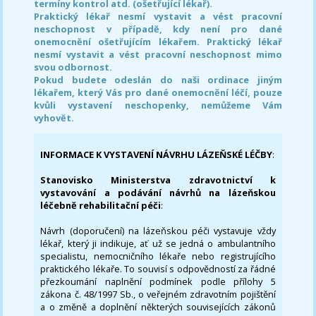
termíny kontrol atd. (ošetřující lékař).
Praktický lékař nesmí vystavit a vést pracovní
neschopnost v případě, kdy není pro dané
onemocnění ošetřujícím lékařem. Praktický lékař
nesmí vystavit a vést pracovní neschopnost mimo
svou odbornost.
Pokud budete odeslán do naši ordinace jiným
lékařem, který Vás pro dané onemocnění léčí, pouze
kvůli vystavení neschopenky, nemůžeme Vám
vyhovět.
INFORMACE K VYSTAVENÍ NÁVRHU LÁZEŇSKÉ LÉČBY
:
Stanovisko Ministerstva zdravotnictví k
vystavování a podávání návrhů na lázeňskou
léčebně rehabilitační péči
:
Návrh (doporučení) na lázeňskou péči vystavuje vždy
lékař, který ji indikuje, ať už se jedná o ambulantního
specialistu, nemocničního lékaře nebo registrujícího
praktického lékaře. To souvisí s odpovědností za řádné
přezkoumání naplnění podmínek podle přílohy 5
zákona č. 48/1997 Sb., o veřejném zdravotním pojištění
a o změně a doplnění některých souvisejících zákonů