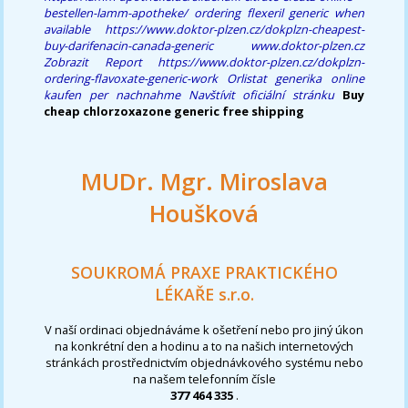
bestellen-lamm-apotheke/
ordering flexeril generic when
available
https://www.doktor-plzen.cz/dokplzn-cheapest-
buy-darifenacin-canada-generic
www.doktor-plzen.cz
Zobrazit Report
https://www.doktor-plzen.cz/dokplzn-
ordering-flavoxate-generic-work
Orlistat generika online
kaufen per nachnahme
Navštívit oficiální stránku
Buy
cheap chlorzoxazone generic free shipping
MUDr. Mgr. Miroslava
Houšková
SOUKROMÁ PRAXE PRAKTICKÉHO
LÉKAŘE s.r.o.
V naší ordinaci objednáváme k ošetření nebo pro jiný úkon
na konkrétní den a hodinu a to na našich internetových
stránkách prostřednictvím objednávkového systému nebo
na našem telefonním čísle
377 464 335
.