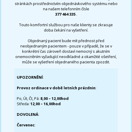
stránkách prostřednictvím objednávkového systému nebo
na našem telefonním čísle
377 464 335
.
Touto komfortní službou pro naše klienty se zkracuje
doba čekání na vyšetření.
Objednaný pacient bude mít přednost před
neobjednaným pacientem - pouze v případě, že se v
konkrétní čas zároveň dostaví nemocný s akutním
onemocněním vyžadující neodkladné a okamžité ošetření,
může se vyšetření objednaného pacienta zpozdit.
UPOZORNĚNÍ
:
Provoz ordinace v době letních prázdnin
:
Po, Út, Čt, Pá:
8,00 – 12,00hod
Středa:
12,00 – 16,00hod
DOVOLENÁ
:
Červenec
: