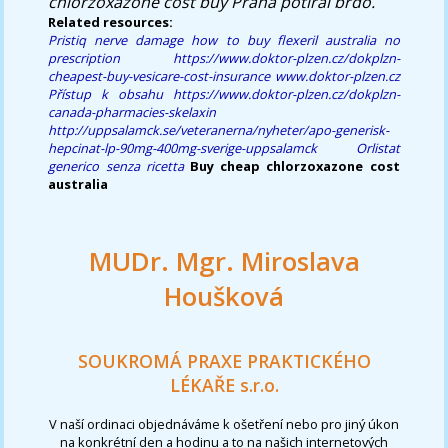
chlorzoxazone cost buy Praha potíral brdo.
Related resources:
Pristiq nerve damage
how to buy flexeril australia no
prescription
https://www.doktor-plzen.cz/dokplzn-
cheapest-buy-vesicare-cost-insurance
www.doktor-plzen.cz
Přístup k obsahu
https://www.doktor-plzen.cz/dokplzn-
canada-pharmacies-skelaxin
http://uppsalamck.se/veteranerna/nyheter/apo-generisk-
hepcinat-lp-90mg-400mg-sverige-uppsalamck
Orlistat
generico senza ricetta
Buy cheap chlorzoxazone cost
australia
MUDr. Mgr. Miroslava
Houšková
SOUKROMÁ PRAXE PRAKTICKÉHO
LÉKAŘE s.r.o.
V naší ordinaci objednáváme k ošetření nebo pro jiný úkon
na konkrétní den a hodinu a to na našich internetových