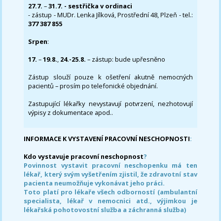
27.7.
–
31.7. - sestřička v ordinaci
- zástup - MUDr. Lenka Jílková, Prostřední 48, Plzeň - tel.:
377 387 855
Srpen
:
17.
–
19.8.
,
24.-25.8.
– zástup: bude upřesněno
Zástup slouží pouze k ošetření akutně nemocných
pacientů – prosím po telefonické objednání.
Zastupující lékařky nevystavují potvrzení, nezhotovují
výpisy z dokumentace apod..
INFORMACE K VYSTAVENÍ PRACOVNÍ NESCHOPNOSTI
:
Kdo vystavuje pracovní neschopnost
?
Povinnost vystavit pracovní neschopenku má ten
lékař, který svým vyšetřením zjistil, že zdravotní stav
pacienta neumožňuje vykonávat jeho práci.
Toto platí pro lékaře všech odborností (ambulantní
specialista, lékař v nemocnici atd., výjimkou je
lékařská pohotovostní služba a záchranná služba)