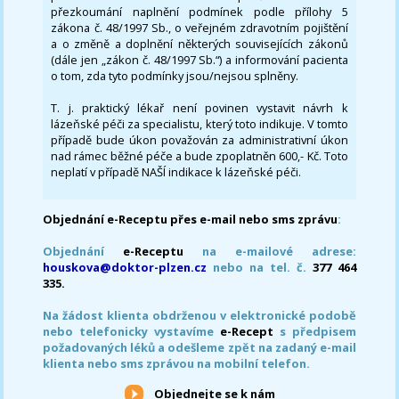
přezkoumání naplnění podmínek podle přílohy 5
zákona č. 48/1997 Sb., o veřejném zdravotním pojištění
a o změně a doplnění některých souvisejících zákonů
(dále jen „zákon č. 48/1997 Sb.“) a informování pacienta
o tom, zda tyto podmínky jsou/nejsou splněny.
T. j. praktický lékař není povinen vystavit návrh k
lázeňské péči za specialistu, který toto indikuje. V tomto
případě bude úkon považován za administrativní úkon
nad rámec běžné péče a bude zpoplatněn 600,- Kč. Toto
neplatí v případě NAŠÍ indikace k lázeňské péči.
Objednání e-Receptu přes e-mail nebo sms zprávu
:
Objednání
e-Receptu
na e-mailové adrese:
houskova@doktor-plzen.cz
nebo na tel. č.
377 464
335.
Na žádost klienta obdrženou v elektronické podobě
nebo telefonicky vystavíme
e-Recept
s předpisem
požadovaných léků a odešleme zpět na zadaný e-mail
klienta nebo sms zprávou na mobilní telefon.
Objednejte se k nám