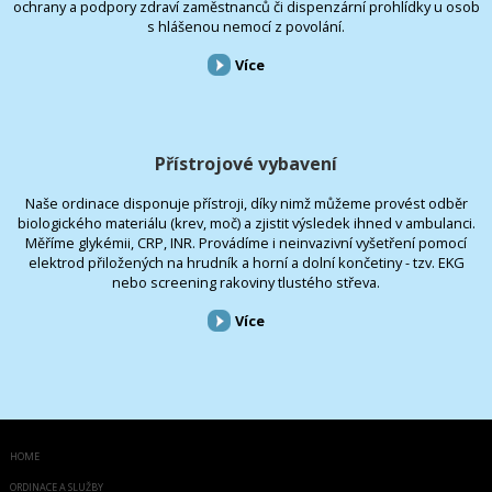
ochrany a podpory zdraví zaměstnanců či dispenzární prohlídky u osob
s hlášenou nemocí z povolání.
Více
Přístrojové vybavení
Naše ordinace disponuje přístroji, díky nimž můžeme provést odběr
biologického materiálu (krev, moč) a zjistit výsledek ihned v ambulanci.
Měříme glykémii, CRP, INR. Provádíme i neinvazivní vyšetření pomocí
elektrod přiložených na hrudník a horní a dolní končetiny - tzv. EKG
nebo screening rakoviny tlustého střeva.
Více
HOME
ORDINACE A SLUŽBY