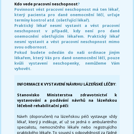
Kdo vede pracovní neschopnost
?
Povinnost vést pracovní neschopnost má ten lékař,
který pacienta pro dané onemocnění léčí, určuje
termíny kontrol atd. (ošetřující lékař).
Praktický lékař nesmí vystavit a vést pracovní
neschopnost v případě, kdy není pro dané
onemocnění ošetřujícím lékařem. Praktický lékař
nesmí vystavit a vést pracovní neschopnost mimo
svou odbornost.
Pokud budete odeslán do naši ordinace jiným
lékařem, který Vás pro dané onemocnění léčí, pouze
kvůli vystavení neschopenky, nemůžeme Vám
vyhovět.
INFORMACE K VYSTAVENÍ NÁVRHU LÁZEŇSKÉ LÉČBY
:
Stanovisko Ministerstva zdravotnictví k
vystavování a podávání návrhů na lázeňskou
léčebně rehabilitační péči
:
Návrh (doporučení) na lázeňskou péči vystavuje vždy
lékař, který ji indikuje, ať už se jedná o ambulantního
specialistu, nemocničního lékaře nebo registrujícího
praktického lékaře. To souvisí s odpovědností za řádné