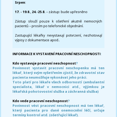
Srpen
:
17.
–
19.8.
,
24.-25.8.
– zástup: bude upřesněno
Zástup slouží pouze k ošetření akutně nemocných
pacientů – prosím po telefonické objednání.
Zastupující lékařky nevystavují potvrzení, nezhotovují
výpisy z dokumentace apod..
INFORMACE K VYSTAVENÍ PRACOVNÍ NESCHOPNOSTI
:
Kdo vystavuje pracovní neschopnost
?
Povinnost vystavit pracovní neschopenku má ten
lékař, který svým vyšetřením zjistil, že zdravotní stav
pacienta neumožňuje vykonávat jeho práci.
Toto platí pro lékaře všech odborností (ambulantní
specialista, lékař v nemocnici atd., výjimkou je
lékařská pohotovostní služba a záchranná služba)
Kdo vede pracovní neschopnost
?
Povinnost vést pracovní neschopnost má ten lékař,
který pacienta pro dané onemocnění léčí, určuje
termíny kontrol atd. (ošetřující lékař).