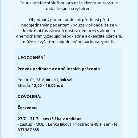
Touto komfortní službou pro naše klienty se zkracuje
doba čekání na vyšetření.
Objednaný pacient bude mít přednost před
neobjednaným pacientem - pouze v případě, že se v
konkrétní čas zároveň dostaví nemocný s akutním
onemocněním vyžadující neodkladné a okamžité ošetření,
může se vyšetření objednaného pacienta zpozdit.
UPOZORNĚNÍ
:
Provoz ordinace v době letních prázdnin
:
Po, Út, Čt, Pá:
8,00 – 12,00hod
Středa:
12,00 – 16,00hod
DOVOLENÁ
:
Červenec
:
27.7.
–
31.7. - sestřička v ordinaci
- zástup - MUDr. Lenka Jílková, Prostřední 48, Plzeň - tel.:
377 387 855