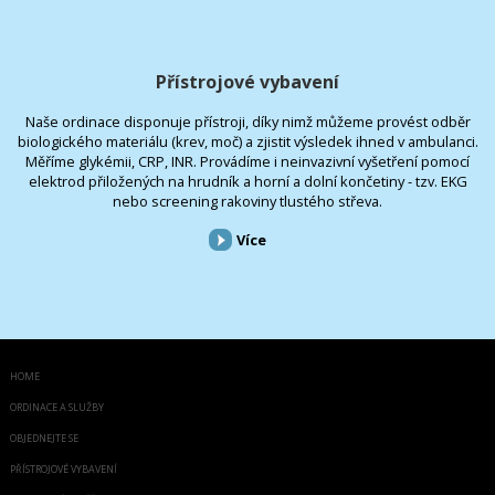
Přístrojové vybavení
Naše ordinace disponuje přístroji, díky nimž můžeme provést odběr
biologického materiálu (krev, moč) a zjistit výsledek ihned v ambulanci.
Měříme glykémii, CRP, INR. Provádíme i neinvazivní vyšetření pomocí
elektrod přiložených na hrudník a horní a dolní končetiny - tzv. EKG
nebo screening rakoviny tlustého střeva.
Více
HOME
ORDINACE A SLUŽBY
OBJEDNEJTE SE
PŘÍSTROJOVÉ VYBAVENÍ