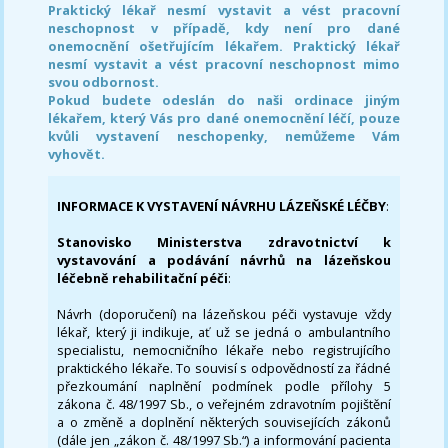
Praktický lékař nesmí vystavit a vést pracovní
neschopnost v případě, kdy není pro dané
onemocnění ošetřujícím lékařem. Praktický lékař
nesmí vystavit a vést pracovní neschopnost mimo
svou odbornost.
Pokud budete odeslán do naši ordinace jiným
lékařem, který Vás pro dané onemocnění léčí, pouze
kvůli vystavení neschopenky, nemůžeme Vám
vyhovět.
INFORMACE K VYSTAVENÍ NÁVRHU LÁZEŇSKÉ LÉČBY
:
Stanovisko Ministerstva zdravotnictví k
vystavování a podávání návrhů na lázeňskou
léčebně rehabilitační péči
:
Návrh (doporučení) na lázeňskou péči vystavuje vždy
lékař, který ji indikuje, ať už se jedná o ambulantního
specialistu, nemocničního lékaře nebo registrujícího
praktického lékaře. To souvisí s odpovědností za řádné
přezkoumání naplnění podmínek podle přílohy 5
zákona č. 48/1997 Sb., o veřejném zdravotním pojištění
a o změně a doplnění některých souvisejících zákonů
(dále jen „zákon č. 48/1997 Sb.“) a informování pacienta