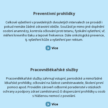
Preventivní prohlídky
Celkové vyšetření v pravidelných dvouletých intervalech se provádí i
pokud nemáte žádné zdravotní obtíže. Součástí je mimo jiné doplnění
osobní anamnézy, kontrola očkování proti tetanu, fyzikální vyšetření, vč.
měření krevního tlaku a tepové frekvence. Dále onkologická prevence,
tj. vyšetření kůže a vyšetření per rektum.
Více
Pracovnělékařské služby
Pracovnělékařské služby zahrnují vstupní, periodické a mimořádné
lékařské prohlídky, očkování na žádost zaměstnavatele, školení první
pomoci apod. Provádím zároveň odborné poradenství v otázkách
ochrany a podpory zdraví zaměstnanců či dispenzární prohlídky u osob
s hlášenou nemocí z povolání.
Více