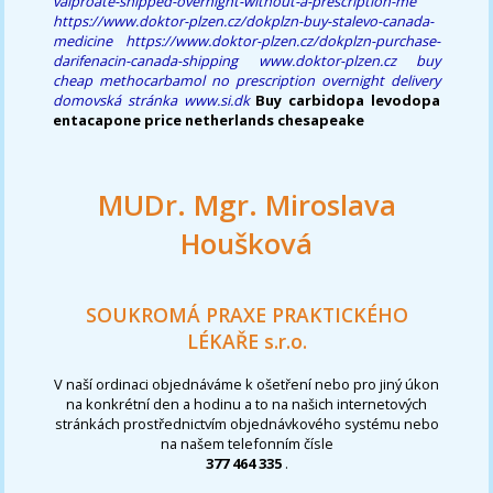
valproate-shipped-overnight-without-a-prescription-me
https://www.doktor-plzen.cz/dokplzn-buy-stalevo-canada-
medicine
https://www.doktor-plzen.cz/dokplzn-purchase-
darifenacin-canada-shipping
www.doktor-plzen.cz
buy
cheap methocarbamol no prescription overnight delivery
domovská stránka
www.si.dk
Buy carbidopa levodopa
entacapone price netherlands chesapeake
MUDr. Mgr. Miroslava
Houšková
SOUKROMÁ PRAXE PRAKTICKÉHO
LÉKAŘE s.r.o.
V naší ordinaci objednáváme k ošetření nebo pro jiný úkon
na konkrétní den a hodinu a to na našich internetových
stránkách prostřednictvím objednávkového systému nebo
na našem telefonním čísle
377 464 335
.