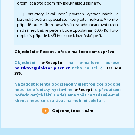
o tom, zda tyto podmínky jsou/nejsou splněny.
T. j. praktický lékař není povinen vystavit návrh k
lázeňské péči za specialistu, který toto indikuje. V tomto
případě bude úkon považován za administrativní úkon
nad rámec běžné péče a bude zpoplatněn 600,- Kč. Toto
neplatí v případě NAŠÍ indikace k lázeňské péči.
Objednání e-Receptu přes e-mail nebo sms zprávu
:
Objednání
e-Receptu
na e-mailové adrese:
houskova@doktor-plzen.cz
nebo na tel. č.
377 464
335.
Na žádost klienta obdrženou v elektronické podobě
nebo telefonicky vystavíme
e-Recept
s předpisem
požadovaných léků a odešleme zpět na zadaný e-mail
klienta nebo sms zprávou na mobilní telefon.
Objednejte se k nám