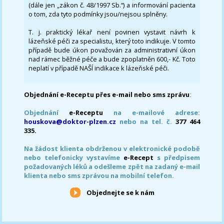
(dále jen „zákon č. 48/1997 Sb.“) a informování pacienta
o tom, zda tyto podmínky jsou/nejsou splněny.
T. j. praktický lékař není povinen vystavit návrh k
lázeňské péči za specialistu, který toto indikuje. V tomto
případě bude úkon považován za administrativní úkon
nad rámec běžné péče a bude zpoplatněn 600,- Kč. Toto
neplatí v případě NAŠÍ indikace k lázeňské péči.
Objednání e-Receptu přes e-mail nebo sms zprávu
:
Objednání
e-Receptu
na e-mailové adrese:
houskova@doktor-plzen.cz
nebo na tel. č.
377 464
335.
Na žádost klienta obdrženou v elektronické podobě
nebo telefonicky vystavíme
e-Recept
s předpisem
požadovaných léků a odešleme zpět na zadaný e-mail
klienta nebo sms zprávou na mobilní telefon.
Objednejte se k nám