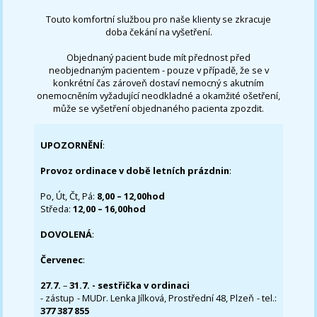
Touto komfortní službou pro naše klienty se zkracuje
doba čekání na vyšetření.
Objednaný pacient bude mít přednost před
neobjednaným pacientem - pouze v případě, že se v
konkrétní čas zároveň dostaví nemocný s akutním
onemocněním vyžadující neodkladné a okamžité ošetření,
může se vyšetření objednaného pacienta zpozdit.
UPOZORNĚNÍ
:
Provoz ordinace v době letních prázdnin
:
Po, Út, Čt, Pá:
8,00 – 12,00hod
Středa:
12,00 – 16,00hod
DOVOLENÁ
:
Červenec
:
27.7.
–
31.7. - sestřička v ordinaci
- zástup - MUDr. Lenka Jílková, Prostřední 48, Plzeň - tel.:
377 387 855