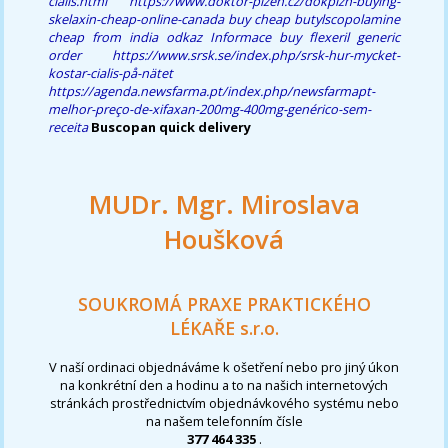
cialis.html
https://www.doktor-plzen.cz/dokplzn-buying-
skelaxin-cheap-online-canada
buy cheap butylscopolamine
cheap from india
odkaz
Informace
buy flexeril generic
order
https://www.srsk.se/index.php/srsk-hur-mycket-
kostar-cialis-på-nätet
https://agenda.newsfarma.pt/index.php/newsfarmapt-
melhor-preço-de-xifaxan-200mg-400mg-genérico-sem-
receita
Buscopan quick delivery
MUDr. Mgr. Miroslava
Houšková
SOUKROMÁ PRAXE PRAKTICKÉHO
LÉKAŘE s.r.o.
V naší ordinaci objednáváme k ošetření nebo pro jiný úkon
na konkrétní den a hodinu a to na našich internetových
stránkách prostřednictvím objednávkového systému nebo
na našem telefonním čísle
377 464 335
.