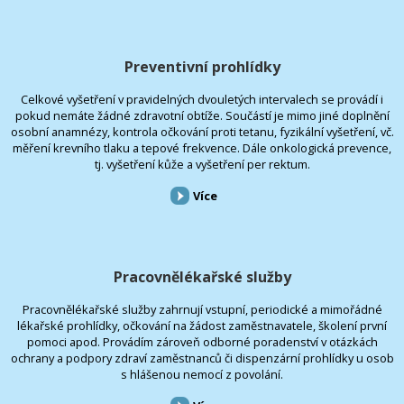
Preventivní prohlídky
Celkové vyšetření v pravidelných dvouletých intervalech se provádí i
pokud nemáte žádné zdravotní obtíže. Součástí je mimo jiné doplnění
osobní anamnézy, kontrola očkování proti tetanu, fyzikální vyšetření, vč.
měření krevního tlaku a tepové frekvence. Dále onkologická prevence,
tj. vyšetření kůže a vyšetření per rektum.
Více
Pracovnělékařské služby
Pracovnělékařské služby zahrnují vstupní, periodické a mimořádné
lékařské prohlídky, očkování na žádost zaměstnavatele, školení první
pomoci apod. Provádím zároveň odborné poradenství v otázkách
ochrany a podpory zdraví zaměstnanců či dispenzární prohlídky u osob
s hlášenou nemocí z povolání.