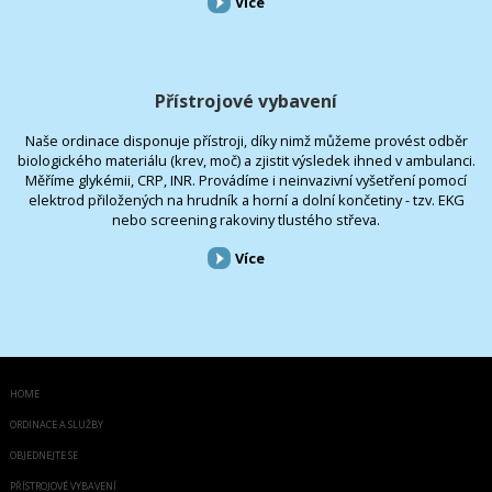
Více
Přístrojové vybavení
Naše ordinace disponuje přístroji, díky nimž můžeme provést odběr
biologického materiálu (krev, moč) a zjistit výsledek ihned v ambulanci.
Měříme glykémii, CRP, INR. Provádíme i neinvazivní vyšetření pomocí
elektrod přiložených na hrudník a horní a dolní končetiny - tzv. EKG
nebo screening rakoviny tlustého střeva.
Více
HOME
ORDINACE A SLUŽBY
OBJEDNEJTE SE
PŘÍSTROJOVÉ VYBAVENÍ