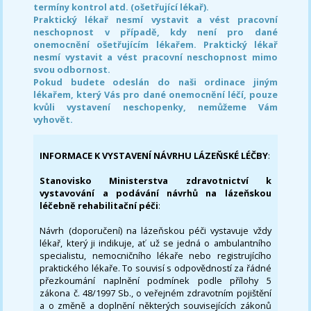
termíny kontrol atd. (ošetřující lékař).
Praktický lékař nesmí vystavit a vést pracovní
neschopnost v případě, kdy není pro dané
onemocnění ošetřujícím lékařem. Praktický lékař
nesmí vystavit a vést pracovní neschopnost mimo
svou odbornost.
Pokud budete odeslán do naši ordinace jiným
lékařem, který Vás pro dané onemocnění léčí, pouze
kvůli vystavení neschopenky, nemůžeme Vám
vyhovět.
INFORMACE K VYSTAVENÍ NÁVRHU LÁZEŇSKÉ LÉČBY
:
Stanovisko Ministerstva zdravotnictví k
vystavování a podávání návrhů na lázeňskou
léčebně rehabilitační péči
:
Návrh (doporučení) na lázeňskou péči vystavuje vždy
lékař, který ji indikuje, ať už se jedná o ambulantního
specialistu, nemocničního lékaře nebo registrujícího
praktického lékaře. To souvisí s odpovědností za řádné
přezkoumání naplnění podmínek podle přílohy 5
zákona č. 48/1997 Sb., o veřejném zdravotním pojištění
a o změně a doplnění některých souvisejících zákonů