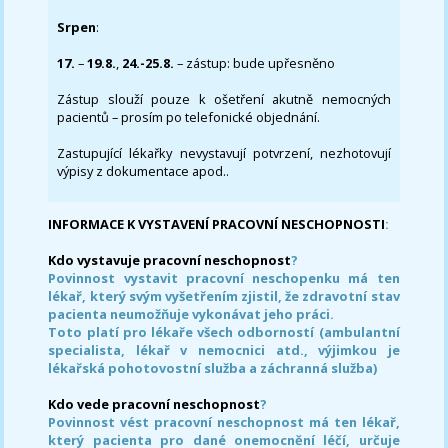
Srpen
:
17.
–
19.8.
,
24.-25.8.
– zástup: bude upřesněno
Zástup slouží pouze k ošetření akutně nemocných
pacientů – prosím po telefonické objednání.
Zastupující lékařky nevystavují potvrzení, nezhotovují
výpisy z dokumentace apod..
INFORMACE K VYSTAVENÍ PRACOVNÍ NESCHOPNOSTI
:
Kdo vystavuje pracovní neschopnost
?
Povinnost vystavit pracovní neschopenku má ten
lékař, který svým vyšetřením zjistil, že zdravotní stav
pacienta neumožňuje vykonávat jeho práci.
Toto platí pro lékaře všech odborností (ambulantní
specialista, lékař v nemocnici atd., výjimkou je
lékařská pohotovostní služba a záchranná služba)
Kdo vede pracovní neschopnost
?
Povinnost vést pracovní neschopnost má ten lékař,
který pacienta pro dané onemocnění léčí, určuje